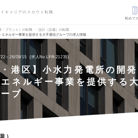
ハイキャリアのスカウト転職
初めて
木・プラント）の転職
設計（設備）の転職
トエネルギー事業を提供する大手通信グループの求人情報
/22～26/09/15
求人No.LFR-21235
京・港区】小水力発電所の開発
トエネルギー事業を提供する
ループ
備）