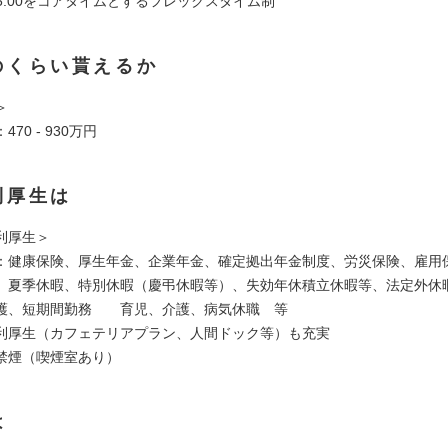
 - 15:00をコアタイムとするフレックスタイム制
のくらい貰えるか
＞
70 - 930万円
利厚生は
利厚生＞
：健康保険、厚生年金、企業年金、確定拠出年金制度、労災保険、雇用
、夏季休暇、特別休暇（慶弔休暇等）、失効年休積立休暇等、法定外休
護、短期間勤務 育児、介護、病気休職 等
利厚生（カフェテリアプラン、人間ドック等）も充実
禁煙（喫煙室あり）
は