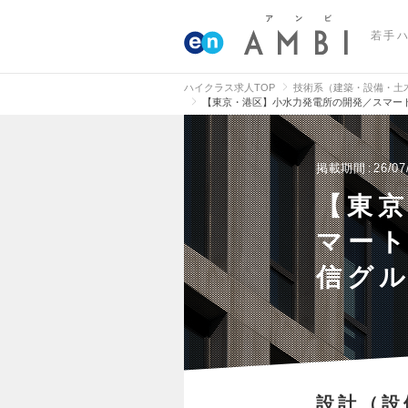
若手
ハイクラス求人TOP
技術系（建築・設備・土
【東京・港区】小水力発電所の開発／スマー
掲載期間
26/07
【東
マー
信グ
設計（設