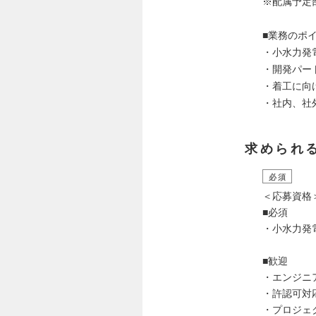
※配属予定
■業務のポ
・小水力発
・開発パー
・着工に向
・社内、社
求められ
必須
＜応募資格
■必須
・小水力発
■歓迎
・エンジニ
・許認可対
・プロジェ