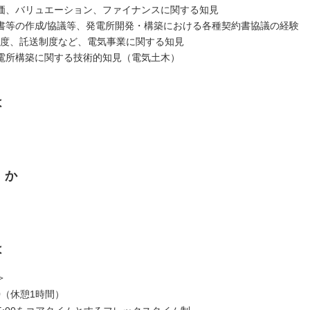
価、バリュエーション、ファイナンスに関する知見
約書等の作成/協議等、発電所開発・構築における各種契約書協議の経験
IP制度、託送制度など、電気事業に関する知見
電所構築に関する技術的知見（電気土木）
は
くか
は
＞
7:30（休憩1時間）