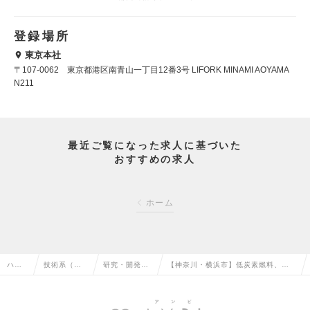
登録場所
東京本社
〒107-0062 東京都港区南青山一丁目12番3号 LIFORK MINAMI AOYAMA
N211
最近ご覧になった求人に基づいた
おすすめの求人
ホーム
ハイ
技術系（化
研究・開発
【神奈川・横浜市】低炭素燃料、素
クラ
学・素材・
（化学・素
材のプロセス開発 プロセスエンジニ
ス求
食品・衣
材・食品・衣
ア／業界最大手の総合エネルギー企