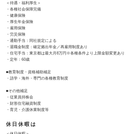
＜待遇・福利厚生＞
・各種社会保障完備
・健康保険
・厚生年金保険
・雇用保険
・労災保険
・通勤手当：同社規定による
・退職金制度：確定拠出年金／再雇用制度あり
・住宅手当：東京都は最大月8万円※各種条件より上限金額変更あり
・定年：60歳
■教育制度・資格補助補足
・語学・海外・専門の各種教育制度
■その他補足
・従業員持株会
・財形住宅融資制度
・育児・介護休業制度等
休日休暇は
＜休日休暇＞