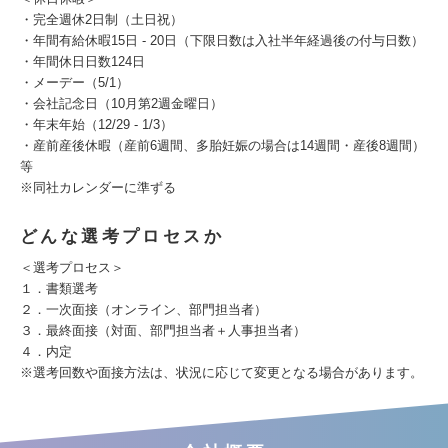
・完全週休2日制（土日祝）
・年間有給休暇15日 - 20日（下限日数は入社半年経過後の付与日数）
・年間休日日数124日
・メーデー（5/1）
・会社記念日（10月第2週金曜日）
・年末年始（12/29 - 1/3）
・産前産後休暇（産前6週間、多胎妊娠の場合は14週間・産後8週間）
等
※同社カレンダーに準ずる
どんな選考プロセスか
＜選考プロセス＞
１．書類選考
２．一次面接（オンライン、部門担当者）
３．最終面接（対面、部門担当者＋人事担当者）
４．内定
※選考回数や面接方法は、状況に応じて変更となる場合があります。