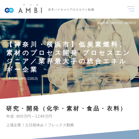
若手ハイキャリアのスカウト転職
掲載期間
26/07/22～26/09/15
【神奈川・横浜市】低炭素燃料、
素材のプロセス開発 プロセスエン
ジニア／業界最大手の総合エネル
ギー企業
求人No.LFR-21813
研究・開発（化学・素材・食品・衣料）
年収
600万円～1249万円
上場企業
土日祝休み
フレックス勤務