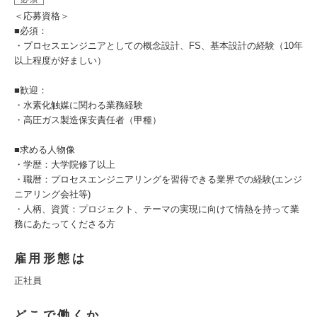
＜応募資格＞
■必須：
・プロセスエンジニアとしての概念設計、FS、基本設計の経験（10年
以上程度が好ましい）
■歓迎：
・水素化触媒に関わる業務経験
・高圧ガス製造保安責任者（甲種）
■求める人物像
・学歴：大学院修了以上
・職暦：プロセスエンジニアリングを習得できる業界での経験(エンジ
ニアリング会社等)
・人柄、資質：プロジェクト、テーマの実現に向けて情熱を持って業
務にあたってくださる方
雇用形態は
正社員
どこで働くか