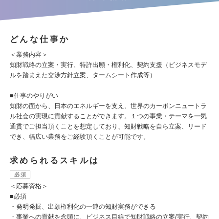
どんな仕事か
＜業務内容＞
知財戦略の立案・実行、特許出願・権利化、契約支援（ビジネスモデ
ルを踏まえた交渉方針立案、タームシート作成等）
■仕事のやりがい
知財の面から、日本のエネルギーを支え、世界のカーボンニュートラ
ル社会の実現に貢献することができます。１つの事業・テーマを一気
通貫でご担当頂くことを想定しており、知財戦略を自ら立案、リード
でき、幅広い業務をご経験頂くことが可能です。
求められるスキルは
必須
＜応募資格＞
■必須
・発明発掘、出願権利化の一連の知財実務ができる
・事業への貢献を念頭に、ビジネス目線で知財戦略の立案/実行、契約