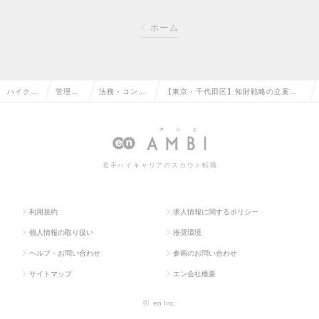
ホーム
ハイクラ
管理部
法務・コンプ
【東京・千代田区】知財戦略の立案・
ス求人T
門系の
ライアンスの
実行／業界最大手総合エネルギー企業
OP
転職
転職
の求人情報
若手ハイキャリアのスカウト転職
利用規約
求人情報に関するポリシー
個人情報の取り扱い
推奨環境
ヘルプ・お問い合わせ
参画のお問い合わせ
サイトマップ
エン会社概要
©
en Inc.