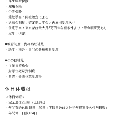
・厚生年金保険
・雇用保険
・労災保険
・通勤手当：同社規定による
・退職金制度：確定拠出年金／再雇用制度あり
・住宅手当：東京都は最大月8万円※各種条件より上限金額変更あり
・定年：60歳
■教育制度・資格補助補足
・語学・海外・専門の各種教育制度
■その他補足
・従業員持株会
・財形住宅融資制度
・育児・介護休業制度等
休日休暇は
＜休日休暇＞
・完全週休2日制（土日祝）
・年間有給休暇15日 - 20日（下限日数は入社半年経過後の付与日数）
・年間休日日数124日