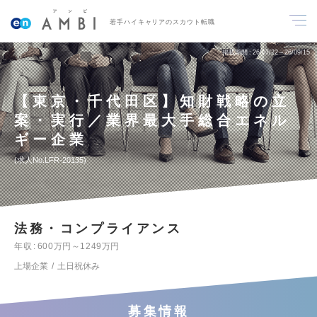
若手ハイキャリアのスカウト転職
掲載期間
26/07/22～26/09/15
【東京・千代田区】知財戦略の立
案・実行／業界最大手総合エネル
ギー企業
求人No.LFR-20135
法務・コンプライアンス
年収
600万円～1249万円
上場企業
土日祝休み
募集情報