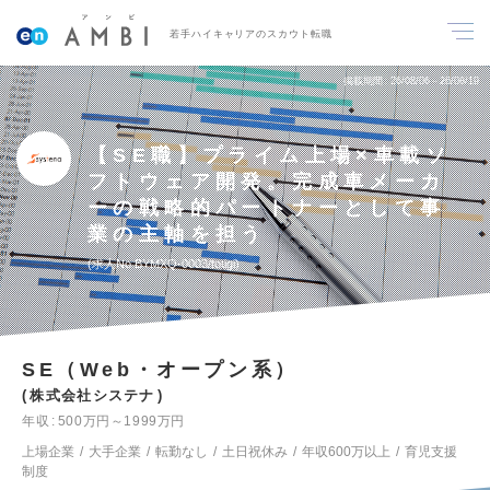
若手ハイキャリアのスカウト転職
掲載期間
26/08/06～26/08/19
【SE職】プライム上場×車載ソ
フトウェア開発。完成車メーカ
ーの戦略的パートナーとして事
業の主軸を担う
求人No.BYMXQ-0003/totigi
SE（Web・オープン系）
株式会社システナ
年収
500万円～1999万円
上場企業
大手企業
転勤なし
土日祝休み
年収600万以上
育児支援
制度