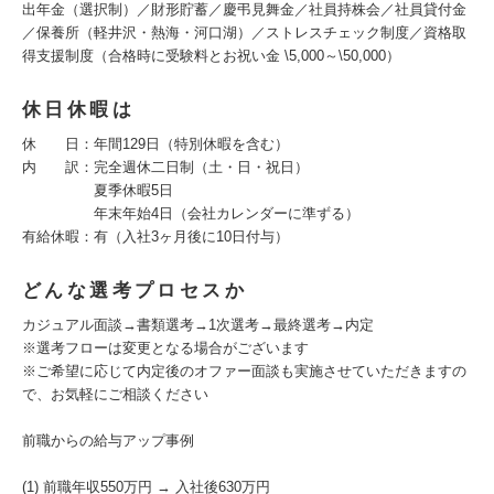
出年金（選択制）／財形貯蓄／慶弔見舞金／社員持株会／社員貸付金
／保養所（軽井沢・熱海・河口湖）／ストレスチェック制度／資格取
得支援制度（合格時に受験料とお祝い金 \5,000～\50,000）
休日休暇は
休 日：年間129日（特別休暇を含む）
内 訳：完全週休二日制（土・日・祝日）
夏季休暇5日
年末年始4日（会社カレンダーに準ずる）
有給休暇：有（入社3ヶ月後に10日付与）
どんな選考プロセスか
カジュアル面談→書類選考→1次選考→最終選考→内定
※選考フローは変更となる場合がございます
※ご希望に応じて内定後のオファー面談も実施させていただきますの
で、お気軽にご相談ください
前職からの給与アップ事例
(1) 前職年収550万円 → 入社後630万円