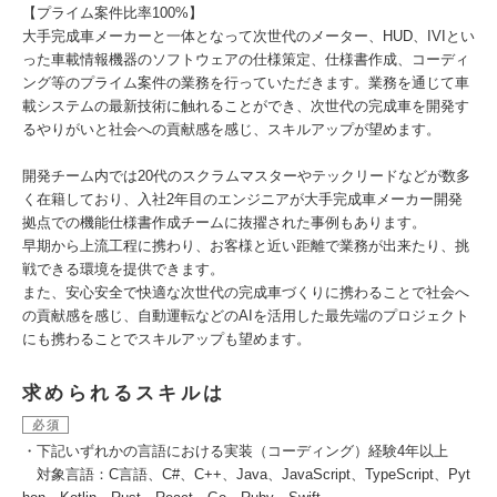
【プライム案件比率100%】
大手完成車メーカーと一体となって次世代のメーター、HUD、IVIとい
った車載情報機器のソフトウェアの仕様策定、仕様書作成、コーディ
ング等のプライム案件の業務を行っていただきます。業務を通じて車
載システムの最新技術に触れることができ、次世代の完成車を開発す
るやりがいと社会への貢献感を感じ、スキルアップが望めます。
開発チーム内では20代のスクラムマスターやテックリードなどが数多
く在籍しており、入社2年目のエンジニアが大手完成車メーカー開発
拠点での機能仕様書作成チームに抜擢された事例もあります。
早期から上流工程に携わり、お客様と近い距離で業務が出来たり、挑
戦できる環境を提供できます。
また、安心安全で快適な次世代の完成車づくりに携わることで社会へ
の貢献感を感じ、自動運転などのAIを活用した最先端のプロジェクト
にも携わることでスキルアップも望めます。
求められるスキルは
必須
・下記いずれかの言語における実装（コーディング）経験4年以上
対象言語：C言語、C#、C++、Java、JavaScript、TypeScript、Pyt