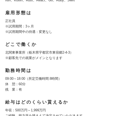
hon、Kotlin、Rust、React、Go、Ruby、Swift
雇用形態は
正社員
※試用期間：3ヶ月
※試用期間中の待遇：変更なし
どこで働くか
北関東事業所（栃木県宇都宮市東宿郷2-4-3）
※顧客先での就業がメインとなります
勤務時間は
09:00～18:00（所定労働時間:8時間）
休 憩：60分
残 業：有
給与はどのくらい貰えるか
年収：500万円～1,999万円
ご経験、能力等を踏まえて決定させていただきます。