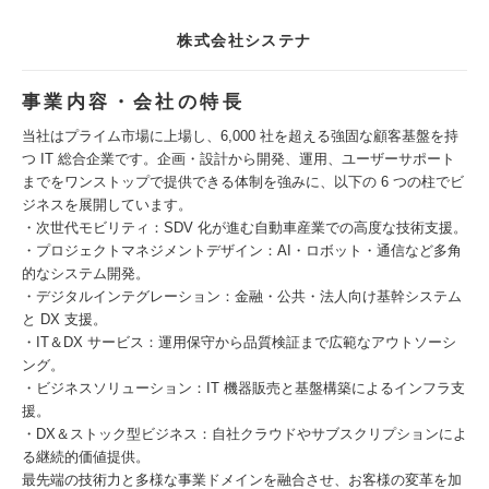
株式会社システナ
事業内容・会社の特長
当社はプライム市場に上場し、6,000 社を超える強固な顧客基盤を持
つ IT 総合企業です。企画・設計から開発、運用、ユーザーサポート
までをワンストップで提供できる体制を強みに、以下の 6 つの柱でビ
ジネスを展開しています。
・次世代モビリティ：SDV 化が進む自動車産業での高度な技術支援。
・プロジェクトマネジメントデザイン：AI・ロボット・通信など多角
的なシステム開発。
・デジタルインテグレーション：金融・公共・法人向け基幹システム
と DX 支援。
・IT＆DX サービス：運用保守から品質検証まで広範なアウトソーシ
ング。
・ビジネスソリューション：IT 機器販売と基盤構築によるインフラ支
援。
・DX＆ストック型ビジネス：自社クラウドやサブスクリプションによ
る継続的価値提供。
最先端の技術力と多様な事業ドメインを融合させ、お客様の変革を加