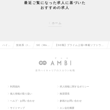
最近ご覧になった求人に基づいた
おすすめの求人
ホーム
ハイク
技術系（I
SE（We
【SE職】プライム上場×車載ソフトウェ
ラス求
T・Web・
b・オープ
ア開発。完成車メーカーの戦略的パート
人TO
通信系）の
ン系）の転
ナーとして事業の主軸を担うの求人情報
P
転職
職
若手ハイキャリアのスカウト転職
利用規約
求人情報に関するポリシー
個人情報の取り扱い
推奨環境
ヘルプ・お問い合わせ
参画のお問い合わせ
サイトマップ
エン会社概要