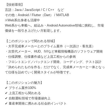
【技術環境】
言語：Java / JavaScript / C / C++ など
その他：Android / Flutter（Dart） / MATLAB
※Web系出身者も活躍中
Web系から車載へ。組込み・Android Automotive領域に挑戦し、市場
価値を一段引き上げたい方歓迎します。
【このポジションで関われる領域】
・大手完成車メーカーとのプライム案件（一次請け・客先直）
・次世代メーター、HUD、IVIなど車載情報機器のソフトウェア開発
・仕様調整、仕様書作成など上流工程からの参画
・フロントエンド／バックエンド開発、コーディング、テスト設計
「決められたものを作る」だけでなく、完成車メーカーと一体となっ
て仕様を詰めていく開発スタイルが特徴です。
【このポジションの魅力】
✔ プライム案件100%
✔ 上流工程から関われる
✔ 自動運転領域で市場価値向上
✔ 量産車開発に携われる社会的インパクト