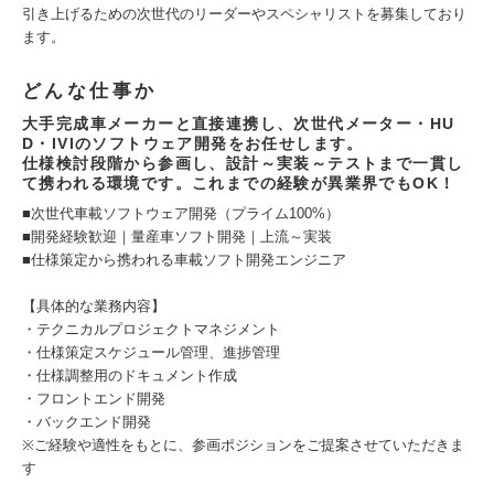
引き上げるための次世代のリーダーやスペシャリストを募集しており
ます。
どんな仕事か
大手完成車メーカーと直接連携し、次世代メーター・HU
D・IVIのソフトウェア開発をお任せします。
仕様検討段階から参画し、設計～実装～テストまで一貫し
て携われる環境です。これまでの経験が異業界でもOK！
■次世代車載ソフトウェア開発（プライム100%）
■開発経験歓迎｜量産車ソフト開発｜上流～実装
■仕様策定から携われる車載ソフト開発エンジニア
【具体的な業務内容】
・テクニカルプロジェクトマネジメント
・仕様策定スケジュール管理、進捗管理
・仕様調整用のドキュメント作成
・フロントエンド開発
・バックエンド開発
※ご経験や適性をもとに、参画ポジションをご提案させていただきま
す