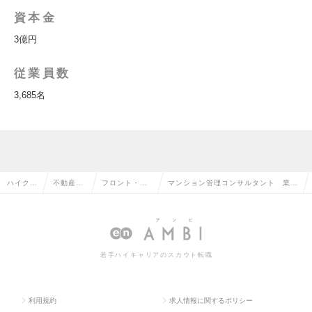
資本金
3億円
従業員数
3,685名
ハイクラ
不動産系
フロント・マ
マンション管理コンサルタント 業界
ス求人T
専門職の
ンション管理
内高水準の給与形態/営業ノルマなし
OP
転職
の転職
の求人情報
若手ハイキャリアのスカウト転職
利用規約
求人情報に関するポリシー