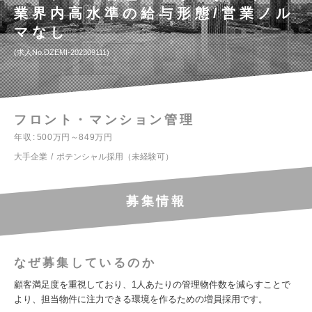
業界内高水準の給与形態/営業ノル
マなし
求人No.DZEMI-202309111
フロント・マンション管理
年収
500万円～849万円
大手企業
ポテンシャル採用（未経験可）
募集情報
なぜ募集しているのか
顧客満足度を重視しており、1人あたりの管理物件数を減らすことで
より、担当物件に注力できる環境を作るための増員採用です。