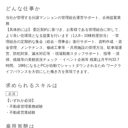
どんな仕事か
当社が管理する分譲マンションの管理組合運営サポート、企画提案業
務
【具体的には】 委託契約に基づき、お客様である管理組合に対して、
より良い住環境となる提案を行います（1人8～10棟程度担当） ・管
理組合の定期的な集会（総会・理事会）進行サポート、資料作成 ・資
金管理、メンテナンス、修繕工事等 ・共用施設の管理方法、駐車場運
営、防犯対策、漏水対応等 ・現場勤務スタッフサポート、指導 ・清
掃、植栽等の美観状況チェック ・イベント企画等 残業は月平均33.7
時間。 19時になるとPCが自動でシャットダウンされるため ワークラ
イフバランスを大切にした働き方を実現できます。
求められるスキルは
必須
【いずれか必須】
・不動産管理業務経験
・不動産営業経験
雇用形態は