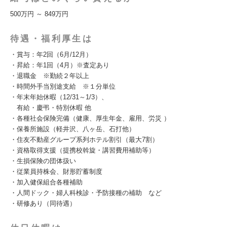
500万円 ～ 849万円
待遇・福利厚生は
・賞与：年2回（6月/12月）
・昇給：年1回（4月）※査定あり
・退職金 ※勤続２年以上
・時間外手当別途支給 ※１分単位
・年末年始休暇（12/31～1/3）、
有給・慶弔・特別休暇 他
・各種社会保険完備（健康、厚生年金、雇用、労災 ）
・保養所施設（軽井沢、八ヶ岳、石打他）
・住友不動産グループ系列ホテル割引（最大7割）
・資格取得支援（提携校斡旋・講習費用補助等）
・生損保険の団体扱い
・従業員持株会、財形貯蓄制度
・加入健保組合各種補助
・人間ドック・婦人科検診・予防接種の補助 など
・研修あり（同待遇）