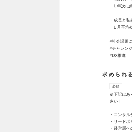
L 年次に
・成長と私
L 月平均
#社会課題
#チャレン
#DX推進
求められ
必須
※下記はあ
さい！
・コンサル
・リードポ
・経営層へ