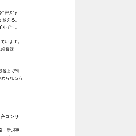
“最後”ま
が越える。
イルです。
しています。
た経営課
最後まで寄
進められる方
総合コンサ
略・新規事