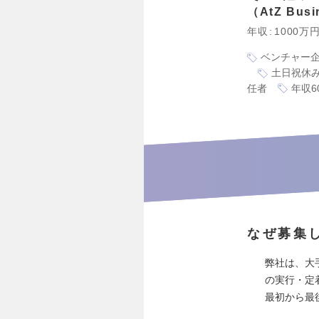
AtZ Bus
年収
1000万
ベンチャー
土日祝休
任者
年収6
なぜ募集
弊社は、大
の実行・定着
最初から最