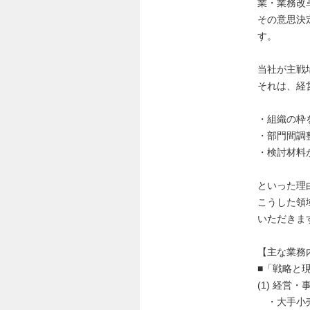
業・業務改
その意思決
す。
当社が主戦
それは、経
・組織の枠
・部門間調
・検討材料
といった理
こうした領
いただきま
【主な業務
■「戦略と
(1) 経営
・大手小売