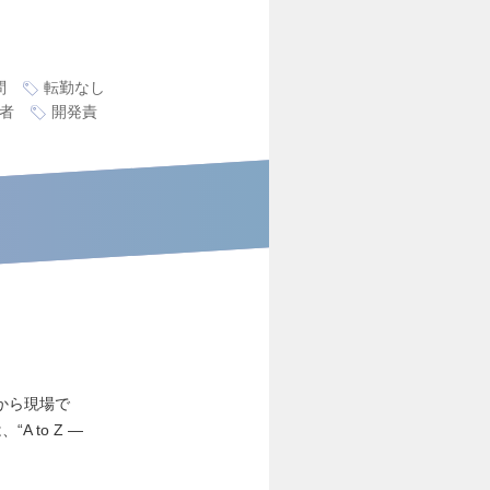
問
転勤なし
者
開発責
から現場で
 to Z ―