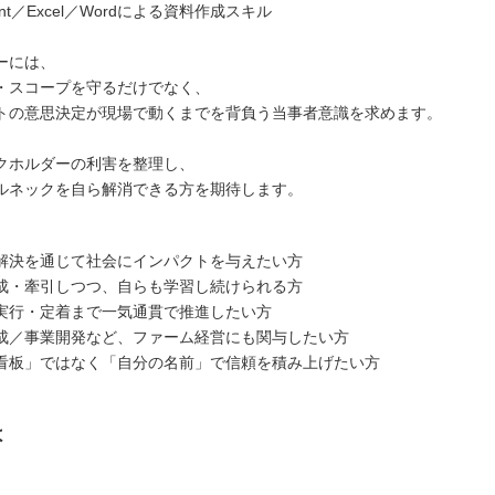
oint／Excel／Wordによる資料作成スキル
ーには、
・スコープを守るだけでなく、
トの意思決定が現場で動くまでを背負う当事者意識を求めます。
クホルダーの利害を整理し、
ルネックを自ら解消できる方を期待します。
解決を通じて社会にインパクトを与えたい方
成・牽引しつつ、自らも学習し続けられる方
実行・定着まで一気通貫で推進したい方
成／事業開発など、ファーム経営にも関与したい方
看板」ではなく「自分の名前」で信頼を積み上げたい方
は