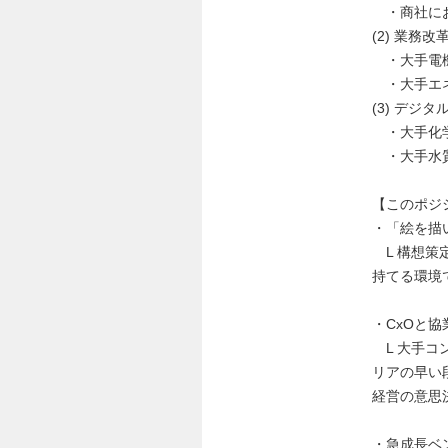
・商社にお
(2) 業務
・大手電機
・大手エネ
(3) デ
・大手化学
・大手水質
【このポジ
・「絵を描
L 構想策
持てる環境
・CxOと
L 大手コ
リアの早い
経営の意思
・急成長ベ