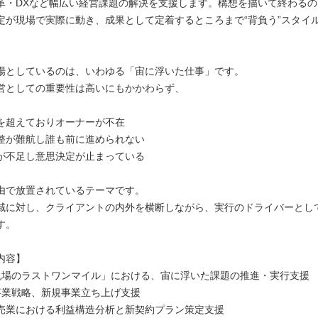
革・DXなど幅広い経営課題の解決を支援します。構想を描いて終わる
定が現場で実際に動き、成果として定着するところまで“背負う”スタイ
場としているのは、いわゆる「宙に浮いた仕事」です。
営としての重要性は高いにもかかわらず、
を超えておりオーナーが不在
整が難航し誰も前に進められない
が不足し意思決定が止まっている
由で放置されているテーマです。
域に対し、クライアントの内外を横断しながら、実行のドライバーとし
す。
内容】
現場のラストワンマイル」における、宙に浮いた課題の推進・実行支援
・事業戦略、新規事業立ち上げ支援
業における利益構造分析と新契約プラン策定支援