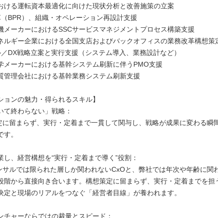
ける運転資本最適化に向けた現状分析と改善施策の立案
改革（BPR）、組織・オペレーション再設計支援
メーカーにおけるSSCサービスマネジメントプロセス構築支援
ルギー企業における全国支店およびバックオフィスの業務改革構想策
ジタル／DX戦略立案と実行支援（システム導入、業務設計など）
メーカーにおける基幹システム刷新に伴うPMO支援
管理会社における基幹業務システム刷新支援
ションの魅力・得られるスキル】
いて終わらない」戦略：
定に留まらず、実行・定着まで一貫して関与し、戦略が成果に変わる瞬
です。
協業し、経営構想を“実行・定着まで導く”役割：
ンサルでは限られた層しか関われないCxOと、弊社では年次や年齢に関
段階から直接向き合います。構想策定に留まらず、実行・定着までを担
決定と現場のリアルをつなぐ「経営者目線」が養われます。
ンチャーならではの裁量とスピード：