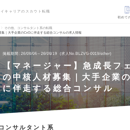
ハイキャリアのスカウト転職
初めて
その他、コンサルタント系の転職
募集｜大手企業のCxOに伴走する総合コンサルの求人情報
掲載期間
26/08/06～26/08/19
求人No.BLZVG-0019/other
【マネージャー】急成長フ
の中核人材募集｜大手企業の
に伴走する総合コンサル
コンサルタント系