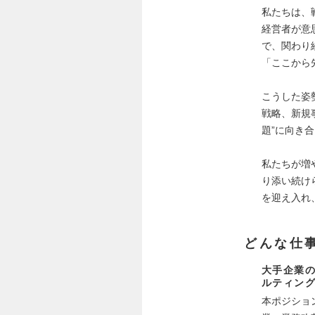
私たちは、
経営者が意
で、関わり
「ここから
こうした姿
戦略、新規
題”に向き
私たちが増
り添い続け
を迎え入れ
どんな仕
大手企業の
ルティン
本ポジショ