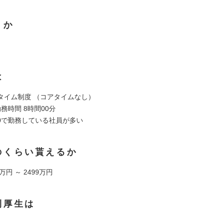
くか
は
タイム制度 （コアタイムなし）
務時間 8時間00分
8:00で勤務している社員が多い
のくらい貰えるか
万円 ～ 2499万円
利厚生は