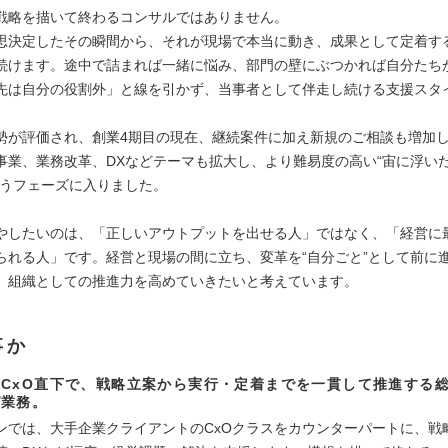
戦略を描いて終わるコンサルではありません。
思決定したその瞬間から、それが現場で本当に動き、成果として定着する
続けます。途中で詰まれば一緒に悩み、部門の壁にぶつかれば自分たち
先は自分の役割外」と線を引かず、当事者として伴走し続ける支援スタ
勢が評価され、創業4期目の現在、継続案件に加え新規のご相談も増加
事業、業務改革、DXなどテーマも拡大し、より難易度の高い“宙に浮い
合うフェーズに入りました。
やしたいのは、「正しいアウトプットを出せる人」ではなく、「経営に
られる人」です。経営と現場の間に立ち、変革を“自分ごと”として前に
、組織としての推進力を高めていきたいと考えています。
事か
CxO直下で、戦略立案から実行・定着までを一貫して推進する
グ業務。
ンでは、大手企業クライアントのCxOクラスをカウンターパートに、戦