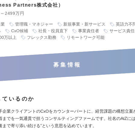
iness Partners株式会社
円～2499万円
企業
管理職・マネジャー
新規事業・新サービス
英語力不
み
CxO候補
社長・役員直下
事業責任者
サービス責任
00万以上
フレックス勤務
リモートワーク可能
募集情報
しているのか
手企業クライアントのCxOをカウンターパートに、経営課題の構想立案
までを一気通貫で担うコンサルティングファームです。社名のAtZには、“A
後まで寄り添い続ける”という意思を込めています。