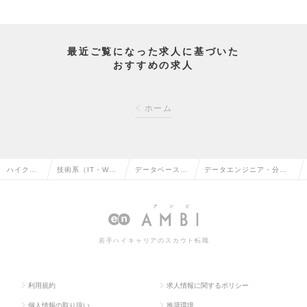
最近ご覧になった求人に基づいた
おすすめの求人
ホーム
ハイクラ
技術系（IT・We
データベースエ
データエンジニア・分析
ス求人TO
b・通信系）の転
ンジニアの転職
基盤エンジニアの求人情
P
職
報
若手ハイキャリアのスカウト転職
利用規約
求人情報に関するポリシー
個人情報の取り扱い
推奨環境