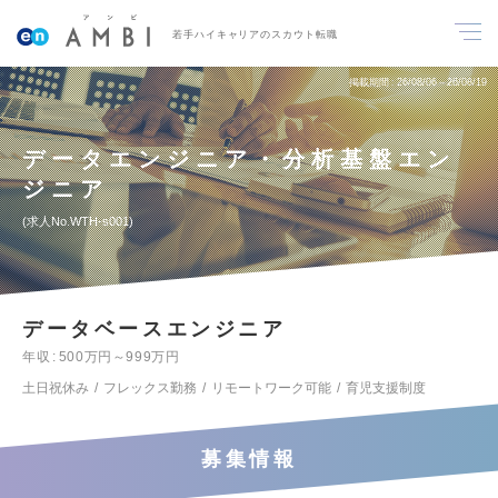
若手ハイキャリアのスカウト転職
掲載期間
26/08/06～26/08/19
データエンジニア・分析基盤エン
ジニア
求人No.WTH-s001
データベースエンジニア
年収
500万円～999万円
土日祝休み
フレックス勤務
リモートワーク可能
育児支援制度
募集情報