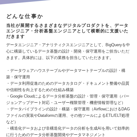
どんな仕事か
当社が展開するさまざまなデジタルプロダクトを、データ
エンジニア・分析基盤エンジニアとして横断的に支援いた
だきます
データエンジニア・アナリティクスエンジニアとして、BigQueryを中
心に構築しているデータ基盤の設計・開発・保守運用をご担当いただ
きます。具体的には、以下の業務を担当していただきます。
・データウェアハウステーブルやデータマートテーブルの設計・構
築・保守運用
・データ利用促進のためのデータカタログ・ドキュメント整備や品質
や信頼性を向上するための仕組み構築
・Google Cloudによるデータ分析基盤の設計・管理・保守運用（バー
ジョンアップデート対応・ユーザー権限管理・機密情報管理など）
・データパイプラインの設計・構築・保守運用（AirflowにおけるDAG
ファイルの実装やDataformの運用、その他ツールによるETL/ELT処理
など）
・構造化データおよび非構造化データの分析を生成AIを用いて効率的
に行うためのデータ分析基盤開発やデータマネジメント