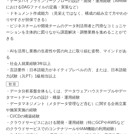
・データパイプラインワークフローの設計・開発・運用経験（Airflow
におけるDAGファイルの定義・実装など）
・ドキュメント作成能力 （見栄えではなく、構成の組み立て方やわか
りやすさが担保できる）
・ビジネスチームや開発チームのデータ利活用者と円滑なコミュニケ
ーションを主体的に図りながら課題解決・調整業務を進めることがで
きる
・AIを活用し業務の生産性や質の向上に取り組む姿勢、マインドがあ
る
・社会人就業経験3年以上
・言語要件：日本語能力がネイティブレベルの方、または、日本語能
力試験（JLPT）1級相当以上
歓迎
・データ分析基盤全体もしくは、データウェアハウステーブルやデー
タマートテーブルの設計・構築・運用経験
・データマネジメント（メタデータ管理など含む）に関する企画立案
や施策実施の経験
・CI/CDの構築経験
・クラウドサービスにおける開発・運用経験（特にGCPやAWSなど
のクラウドサービスでのコンテナツールやIAM機能の利用経験）