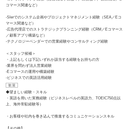
コマース関連など）
-SIerでのシステム企画やプロジェクトマネジメント経験（SEA／Eコ
マース関連など）
-広告代理店でのストラテジックプランニング経験（CRM／Eコマース
／顧客アプリ構築など）
-テクノロジーベンダーでの営業経験やコンサルティング経験
＜スタッフ候補＞
・上記もしくは下記いずれか該当する経験をお持ちの方
-業界を問わず法人営業経験
-Eコマースの運用や構築経験
-ビジネスでの英語活用経験
歓迎
◆望ましい経験・スキル
・英語を用いた実務経験（ビジネスレベルの英語力、TOEIC750点以
上、海外常駐経験等）
・お客様や社内を巻き込んで推進するコミュニケーションスキル
【その他】