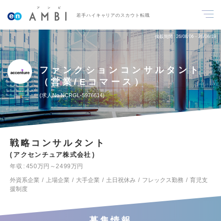
若手ハイキャリアのスカウト転職
掲載期間
26/08/06～26/08/19
ファンクションコンサルタント
（営業/Eコマース）
求人No.NCRGL-5976614
戦略コンサルタント
アクセンチュア株式会社
年収
450万円～2499万円
外資系企業
上場企業
大手企業
土日祝休み
フレックス勤務
育児支
援制度
募集情報