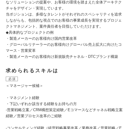
なソリューションの提案や、お客様の環境を踏まえた全体アーキテク
チャをデザイン・実現しています。
当ポジションは、多様なタレントがそれぞれのスペシャリティを追求
しながらも、包括的な視点でのお客様の事業成長を実現するプロジェ
クトマネジメント、案件責任者を目指していただけます。
◆具体的なプロジェクトの例
・製造メーカーのお客様向け国内営業改革
・グローバルリテーラーのお客様向けグローバル売上拡大に向けたコ
マース・営業変革
・製造メーカーのお客様向け新規販売チャネル・DTCブランド構築
求められるスキルは
必須
＜マネージャー候補＞
・マネジメント経験
・下記いずれか該当する経験をお持ちの方
-営業戦略立案／CRM構想策定経験／Eコマースなどチャネル戦略立案
経験／営業プロセス改革のご経験
-コンサルティング経験（経営戦略事業改革／業務改革／営業戦略／E