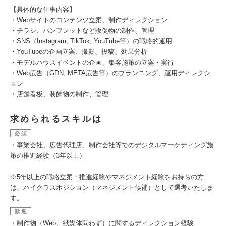
【具体的な仕事内容】
・Webサイトのコンテンツ立案、制作ディレクション
・チラシ、パンフレットなど販促物の制作、管理
・SNS（Instagram, TikTok, YouTube等）の戦略的運用
・YouTubeの企画立案、撮影、投稿、効果分析
・モデルハウスイベントの企画、集客施策の立案・実行
・Web広告（GDN, META広告等）のプランニング、運用ディレクシ
ョン
・店舗看板、装飾物の制作、管理
求められるスキルは
必須
・事業会社、広告代理店、制作会社等でのデジタルマーケティング施
策の推進経験（3年以上）
※5年以上の戦略立案・推進経験やマネジメント経験をお持ちの方
は、ハイクラスポジション（マネジメント候補）として選考いたしま
す。
歓迎
・制作物（Web、紙媒体問わず）に関するディレクション経験