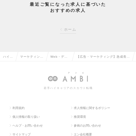
最近ご覧になった求人に基づいた
おすすめの求人
ホーム
ハイク
マーケティン
Web・デジ
【広告・マーケティング】急成長住
ラス求
グ・販促企画・
タルマーケ
宅メーカーの"これから"を創るマー
人TO
商品開発系の転
ティングの
ケティング担当募集！の求人情報
P
職
転職
若手ハイキャリアのスカウト転職
利用規約
求人情報に関するポリシー
個人情報の取り扱い
推奨環境
ヘルプ・お問い合わせ
参画のお問い合わせ
サイトマップ
エン会社概要