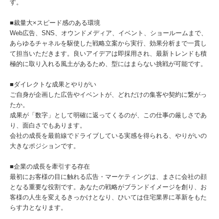
す。
■裁量大×スピード感のある環境
Web広告、SNS、オウンドメディア、イベント、ショールームまで、
あらゆるチャネルを駆使した戦略立案から実行、効果分析まで一貫し
て担当いただきます。良いアイデアは即採用され、最新トレンドも積
極的に取り入れる風土があるため、型にはまらない挑戦が可能です。
■ダイレクトな成果とやりがい
ご自身が企画した広告やイベントが、どれだけの集客や契約に繋がっ
たか。
成果が「数字」として明確に返ってくるのが、この仕事の厳しさであ
り、面白さでもあります。
会社の成長を最前線でドライブしている実感を得られる、やりがいの
大きなポジションです。
■企業の成長を牽引する存在
最初にお客様の目に触れる広告・マーケティングは、まさに会社の顔
となる重要な役割です。あなたの戦略がブランドイメージを創り、お
客様の人生を変えるきっかけとなり、ひいては住宅業界に革新をもた
らす力となります。