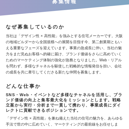
募集情報
なぜ募集しているのか
当社は「デザイン性 × 高性能」を強みとする住宅メーカーです。大阪
の地域ビルダーから全国規模への展開を目指す今、第二創業期ともい
える重要なフェーズを迎えています。事業の急成長に伴い、当社の魅
力をまだ見ぬお客様へ的確に届け、ブランド価値をさらに高めていく
ためのマーケティング体制の強化が急務となりました。Web・リアル
を問わず、多様なチャネルを駆使した戦略的な情報発信を担い、会社
の成長を共に牽引してくださる新たな仲間を募集します。
どんな仕事か
SNS・Web・イベントなど多様なチャネルを活用し、ブラ
ンド価値の向上と集客最大化をミッションとします。戦略
立案から実行・分析まで一貫して携わり、事業成長にダイ
レクトに貢献できるポジションです。
「デザイン性 × 高性能」を兼ね備えた当社の住宅の魅力を、あらゆる
手法で世の中に広めていく、マーケティングの最前線をお任せしま