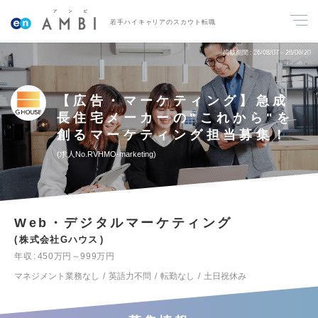
若手ハイキャリアのスカウト転職
掲載期間
26/08/07～26/08/20
【広告・マーケティング】急成
長住宅メーカーの"これから"を
創るマーケティング担当募集！
求人No.RVHMO-marketing
Web・デジタルマーケティング
株式会社Gハウス
年収
450万円～999万円
マネジメント業務なし
英語力不問
転勤なし
土日祝休み