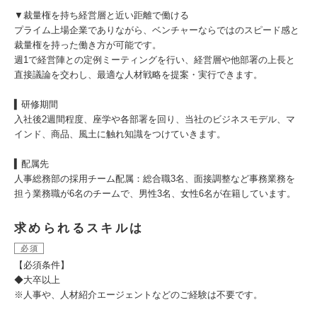
▼裁量権を持ち経営層と近い距離で働ける
プライム上場企業でありながら、ベンチャーならではのスピード感と
裁量権を持った働き方が可能です。
週1で経営陣との定例ミーティングを行い、経営層や他部署の上長と
直接議論を交わし、最適な人材戦略を提案・実行できます。
▍研修期間
入社後2週間程度、座学や各部署を回り、当社のビジネスモデル、マ
インド、商品、風土に触れ知識をつけていきます。
▍配属先
人事総務部の採用チーム配属：総合職3名、面接調整など事務業務を
担う業務職が6名のチームで、男性3名、女性6名が在籍しています。
求められるスキルは
必須
【必須条件】
◆大卒以上
※人事や、人材紹介エージェントなどのご経験は不要です。