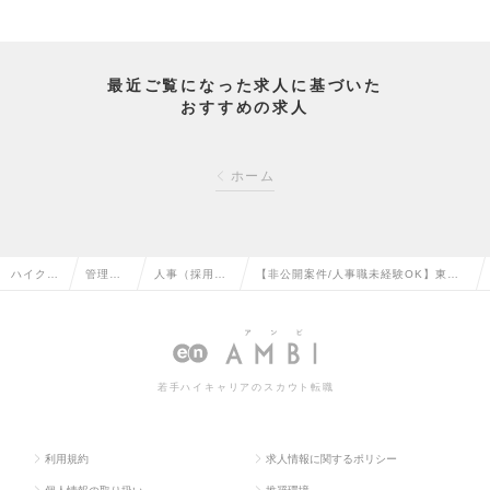
最近ご覧になった求人に基づいた
おすすめの求人
ホーム
ハイクラ
管理部
人事（採用・
【非公開案件/人事職未経験OK】東証
ス求人T
門系の
教育など）の
プライム上場企業の人事ポジションの
OP
転職
転職
求人情報
若手ハイキャリアのスカウト転職
利用規約
求人情報に関するポリシー