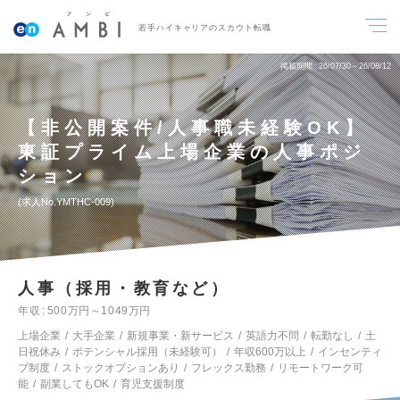
若手ハイキャリアのスカウト転職
掲載期間
26/07/30～26/08/12
【非公開案件/人事職未経験OK】
東証プライム上場企業の人事ポジ
ション
求人No.YMTHC-009
人事（採用・教育など）
年収
500万円～1049万円
上場企業
大手企業
新規事業・新サービス
英語力不問
転勤なし
土
日祝休み
ポテンシャル採用（未経験可）
年収600万以上
インセンティ
ブ制度
ストックオプションあり
フレックス勤務
リモートワーク可
能
副業してもOK
育児支援制度