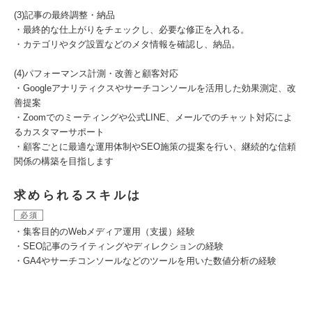
(3)記事の最終調整・納品
・最終的な仕上がりをチェックし、必要な修正を入れる。
・カテゴリやタグ設置などのメタ情報を確認し、納品。
(4)パフォーマンス計測・改善と顧客対応
・Googleアナリティクスやサーチコンソールを活用した効果測定、改
善提案
・Zoomでのミーティングや公式LINE、メールでのチャット対応によ
るカスタマーサポート
・顧客ごとに最適な運用体制やSEO施策の提案を行い、継続的な信頼
関係の構築を目指します
求められるスキルは
必須
・集客目的のWebメディア運用（支援）経験
・SEO記事のライティングやディレクションの経験
・GA4やサーチコンソールなどのツールを用いた数値分析の経験