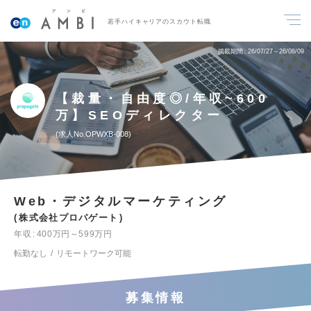
若手ハイキャリアのスカウト転職
掲載期間
26/07/27～26/08/09
【裁量・自由度◎/年収~600
万】SEOディレクター
求人No.OPWXB-008
Web・デジタルマーケティング
株式会社プロパゲート
年収
400万円～599万円
転勤なし
リモートワーク可能
募集情報