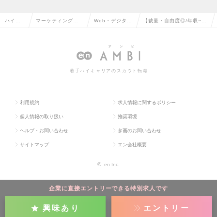
ハイク
マーケティング・
Web・デジタル
【裁量・自由度◎/年収~6
ラス求
販促企画・商品開
マーケティング
00万】SEOディレクター
人TOP
発系の転職
の転職
の求人情報
若手ハイキャリアのスカウト転職
利用規約
求人情報に関するポリシー
個人情報の取り扱い
推奨環境
ヘルプ・お問い合わせ
参画のお問い合わせ
サイトマップ
エン会社概要
©
en Inc.
企業に直接エントリーできる特別求人です
興味あり
エントリー