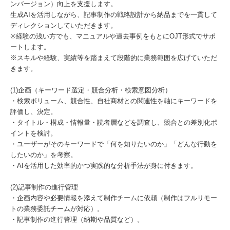
ンバージョン）向上を支援します。
生成AIを活用しながら、記事制作の戦略設計から納品までを一貫して
ディレクションしていただきます。
※経験の浅い方でも、マニュアルや過去事例をもとにOJT形式でサポ
ートします。
※スキルや経験、実績等を踏まえて段階的に業務範囲を広げていただ
きます。
(1)企画（キーワード選定・競合分析・検索意図分析）
・検索ボリューム、競合性、自社商材との関連性を軸にキーワードを
評価し、決定。
・タイトル・構成・情報量・読者層などを調査し、競合との差別化ポ
イントを検討。
・ユーザーがそのキーワードで「何を知りたいのか」「どんな行動を
したいのか」を考察。
・AIを活用した効率的かつ実践的な分析手法が身に付きます。
(2)記事制作の進行管理
・企画内容や必要情報を添えて制作チームに依頼（制作はフルリモー
トの業務委託チームが対応）。
・記事制作の進行管理（納期や品質など）。