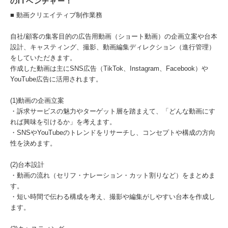
のITベンチャー！
■ 動画クリエイティブ制作業務
自社/顧客の集客目的の広告用動画（ショート動画）の企画立案や台本
設計、キャスティング、撮影、動画編集ディレクション（進行管理）
をしていただきます。
作成した動画は主にSNS広告（TikTok、Instagram、Facebook）や
YouTube広告に活用されます。
(1)動画の企画立案
・訴求サービスの魅力やターゲット層を踏まえて、「どんな動画にす
れば興味を引けるか」を考えます。
・SNSやYouTubeのトレンドをリサーチし、コンセプトや構成の方向
性を決めます。
(2)台本設計
・動画の流れ（セリフ・ナレーション・カット割りなど）をまとめま
す。
・短い時間で伝わる構成を考え、撮影や編集がしやすい台本を作成し
ます。