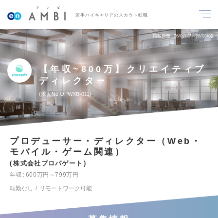
若手ハイキャリアのスカウト転職
掲載期間
26/07/27～26/08/09
【年収~800万】クリエイティブ
ディレクター
求人No.OPWXB-011
プロデューサー・ディレクター（Web・
モバイル・ゲーム関連）
株式会社プロパゲート
年収
600万円～799万円
転勤なし
リモートワーク可能