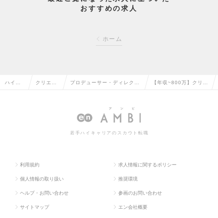
おすすめの求人
ホーム
ハイク
クリエイ
プロデューサー・ディレクタ
【年収~800万】クリエ
ラス求
ティブ系
ー（Web・モバイル・ゲーム
イティブディレクター
人TOP
の転職
関連）の転職
の求人情報
若手ハイキャリアのスカウト転職
利用規約
求人情報に関するポリシー
個人情報の取り扱い
推奨環境
ヘルプ・お問い合わせ
参画のお問い合わせ
サイトマップ
エン会社概要