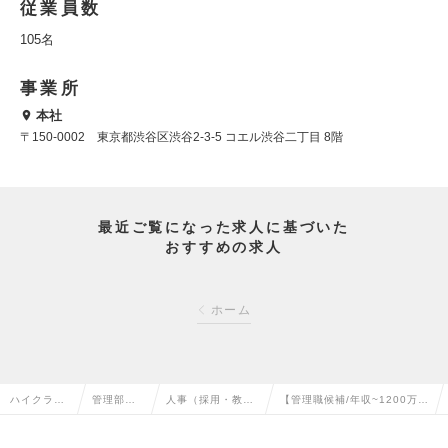
従業員数
105名
事業所
本社
〒150-0002 東京都渋谷区渋谷2-3-5 コエル渋谷二丁目 8階
最近ご覧になった求人に基づいた
おすすめの求人
ホーム
ハイクラス
管理部門
人事（採用・教育
【管理職候補/年収~1200万】
求人TOP
系の転職
など）の転職
採用人事の求人情報