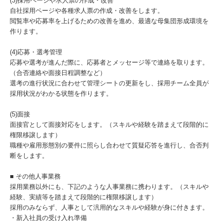
(3)採用ページや求人票の作成・改善
自社採用ページや各種求人票の作成・改善をします。
閲覧率や応募率を上げるための改善を進め、最適な母集団形成環境を
作ります。
(4)応募・選考管理
応募や選考が進んだ際に、応募者とメッセージ等で連絡を取ります。
（合否連絡や面接日程調整など）
選考の進行状況に合わせて管理シートの更新をし、採用チーム全員が
採用状況がわかる状態を作ります。
(5)面接
面接官として面接対応をします。（スキルや経験を踏まえて段階的に
権限移譲します）
職種や雇用形態別の要件に照らし合わせて質疑応答を進行し、合否判
断をします。
■ その他人事業務
採用業務以外にも、下記のような人事業務に携わります。（スキルや
経験、実績等を踏まえて段階的に権限移譲します）
採用のみならず、人事として汎用的なスキルや経験が身に付きます。
・新入社員の受け入れ準備