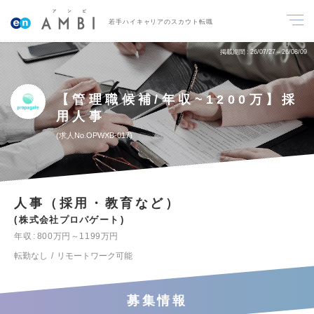
若手ハイキャリアのスカウト転職
掲載期間
26/07/27～26/08/09
【管理職候補/年収~1200万】採
用人事
求人No.OPWXB-017
人事（採用・教育など）
株式会社プロパゲート
年収
800万円～1199万円
転勤なし
リモートワーク可能
募集情報