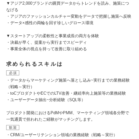
▼アジア2,000ブランドの購買データからトレンドを読み、施策につ
なげる
・アジアのファッションカルチャー変動をデータで把握し施策へ反映
・データ×感性の両輪を回す珍しいグロース環境
▼スタートアップの柔軟性と事業成長の両方を体験
・決裁が早く、提案から実行までスピーディ
・事業全体の視点を持って改善に取り組める
求められるスキルは
必須
・データからマーケティング施策へ落とし込み~実行までの業務経験
（戦略～実行）
・toCプロダクトやECでのLTV改善・継続率向上施策等の業務経験
・ユーザーデータ抽出~分析経験（SQL等）
プロダクト開発におけるPdMやPMM、マーケティング領域各分野で
一気通貫で担われたご経験がマッチングします。
歓迎
・CRM/ユーザーリテンション領域の業務経験（戦略～実行）