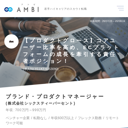
若手ハイキャリアのスカウト転職
掲載期間
26/07/26～26/08/24
【プロダクトグロース】コアユ
ーザー比率を高め、ECプラット
フォームの成長を牽引する責任
者ポジション！
求人No.KLLKT-6353090
ブランド・プロダクトマネージャー
株式会社シックスティーパーセント
年収
700万円～999万円
ベンチャー企業
転勤なし
年収600万以上
フレックス勤務
リモート
ワーク可能