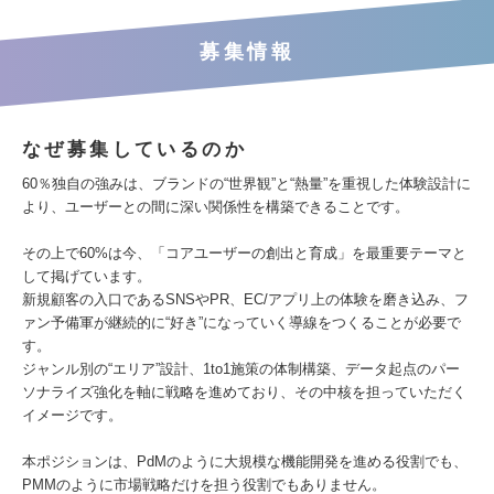
募集情報
なぜ募集しているのか
60％独自の強みは、ブランドの“世界観”と“熱量”を重視した体験設計に
より、ユーザーとの間に深い関係性を構築できることです。
その上で60%は今、「コアユーザーの創出と育成」を最重要テーマと
して掲げています。
新規顧客の入口であるSNSやPR、EC/アプリ上の体験を磨き込み、フ
ァン予備軍が継続的に“好き”になっていく導線をつくることが必要で
す。
ジャンル別の“エリア”設計、1to1施策の体制構築、データ起点のパー
ソナライズ強化を軸に戦略を進めており、その中核を担っていただく
イメージです。
本ポジションは、PdMのように大規模な機能開発を進める役割でも、
PMMのように市場戦略だけを担う役割でもありません。