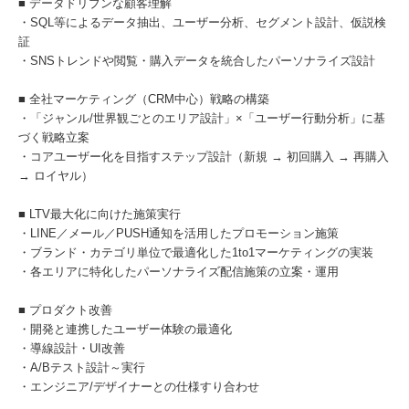
■ データドリブンな顧客理解
・SQL等によるデータ抽出、ユーザー分析、セグメント設計、仮説検
証
・SNSトレンドや閲覧・購入データを統合したパーソナライズ設計
■ 全社マーケティング（CRM中心）戦略の構築
・「ジャンル/世界観ごとのエリア設計」×「ユーザー行動分析」に基
づく戦略立案
・コアユーザー化を目指すステップ設計（新規 → 初回購入 → 再購入
→ ロイヤル）
■ LTV最大化に向けた施策実行
・LINE／メール／PUSH通知を活用したプロモーション施策
・ブランド・カテゴリ単位で最適化した1to1マーケティングの実装
・各エリアに特化したパーソナライズ配信施策の立案・運用
■ プロダクト改善
・開発と連携したユーザー体験の最適化
・導線設計・UI改善
・A/Bテスト設計～実行
・エンジニア/デザイナーとの仕様すり合わせ