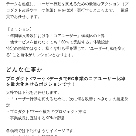
データを起点に、ユーザー行動を変えるための最適なアクション（プ
ロダクト改善やマーケ施策）をを検討・実行するところまで、一気通
貫でお任せします。
【ミッション】
・年間購入者数における「コアユーザー」構成比の上昇
・他サービスを使わなくても「60％で完結する」体験設計
特定の領域ではなく、様々な打ち手を通じて、“ユーザー行動を変え
る” こと自体がミッションとなります。
どんな仕事か
プロダクト×マーケ×データでEC事業のコアユーザー比率
を最大化させるポジションです！
大枠では下記をお任せします。
・「ユーザー行動を変えるために、次に何を改善すべきか」の意思決
定
・プロダクト/マーケ横断のプロジェクト推進
・事業成長に直結するKPIの管理
各領域では下記のようなイメージです。