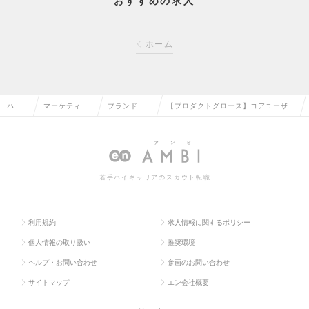
おすすめの求人
ホーム
ハイ
マーケティン
ブランド・
【プロダクトグロース】コアユーザー
クラ
グ・販促企
プロダクト
比率を高め、ECプラットフォームの
ス求
画・商品開発
マネージャ
成長を牽引する責任者ポジション！の
人TO
系の転職
ーの転職
求人情報
若手ハイキャリアのスカウト転職
P
利用規約
求人情報に関するポリシー
個人情報の取り扱い
推奨環境
ヘルプ・お問い合わせ
参画のお問い合わせ
サイトマップ
エン会社概要