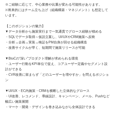
※ご経験に応じて、中心業務や比重が変わる可能性があります。
※将来的にはチーム立ち上げ（組織構築・マネジメント）も想定して
います。
【このポジションの魅力】
▼データ分析から施策実行まで一気通貫でグロース経験が積める
・SQLでデータ取得～仮説立案し、UI/UXやCRM施策へ反映
・分析→企画→実装→検証をPM自身が回せる組織構造
・改善サイクルが早く、短期間で施策リリースが可能
▼BtoCの“深い”プロダクト理解が求められる環境
・ユーザー行動をKPI単位で捉え、コアユーザー定義やセグメント設
計ができる
・CVR改善に留まらず「どのユーザーを増やすか」を問えるポジショ
ン
▼UI/UX・EC内施策・CRMを横断した立体的なグロース
・UI改善、レコメンド、導線設計、キャンペーン、メール、Pushなど
幅広い施策展開
・マーケ・開発・デザインを巻き込みながら全体設計できる