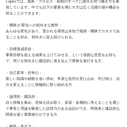
Capexでは、成果・プロセス・統制のすべてに責任を持つ働き方を重
視しています。中でも以下の要素を満たす方は広く活躍の場や機会を
得ることができます。
・曖昧さ/変化への前向きな耐性：
あらゆる変化があり、置かれる環境は未知で複雑・曖昧でカオスであ
ることを好み、前向きに捉え続けられる。
・目標達成意欲：
事業目標を超える成果を上げてみせる、という強固な意思をお持ち
で、周りを前向きに建設的に巻き込んで業務を進行する方。
・自己変革・好奇心：
新しい知識や経験を追い求め、率直な批判を受け止め、学び続け、自
分を変えることに積極的に取り組める方
・論理的・建設的：
自ら情報を集め、意味を読み取り、多面・多層的に考えることを通じ
て事実と理論を駆使した説得力のある会話ができ、関係者と建設的な
関係を築く業務進行ができる方
・耐性・意志力：