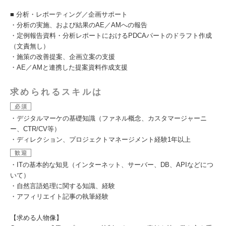
■ 分析・レポーティング／企画サポート
・分析の実施、および結果のAE／AMへの報告
・定例報告資料・分析レポートにおけるPDCAパートのドラフト作成
（文責無し）
・施策の改善提案、企画立案の支援
・AE／AMと連携した提案資料作成支援
求められるスキルは
必須
・デジタルマーケの基礎知識（ファネル概念、カスタマージャーニ
ー、CTR/CV等）
・ディレクション、プロジェクトマネージメント経験1年以上
歓迎
・ITの基本的な知見（インターネット、サーバー、DB、APIなどにつ
いて）
・自然言語処理に関する知識、経験
・アフィリエイト記事の執筆経験
【求める人物像】