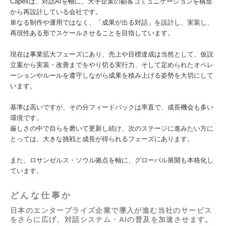
Capexは、対話AIを軸に、大手企業の顧客コミュニケーションを構造
から再設計している会社です。
単なる制作や運用ではなく、「成果が出る対話」を設計し、実装し、
再現性ある形でスケールさせることを目指しています。
現在は事業拡大フェーズにあり、売上や目標達成は当然として、仮説
立案から実装・改善までをやり切る実行力、そして定められたオペレ
ーションやルールを遵守しながら成果を積み上げる姿勢を大切にして
います。
基準は高いですが、その分フィードバックは率直で、成長機会も多い
環境です。
厳しさの中で自らを磨いて更新し続け、次のステージに進みたい方に
とっては、大きな挑戦と成長が得られるフェーズにあります。
また、ロサンゼルス・ソウル拠点を軸に、グローバル展開も本格化し
ています。
どんな仕事か
日本のエンタープライズ企業で導入が進む当社のサービス
をさらに広げ、対話システム・AIの普及を加速させます。