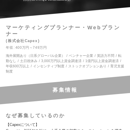
マーケティングプランナー・Webプラン
ナー
株式会社Capex
年収
400万円～749万円
海外展開あり（日系グローバル企業）
ベンチャー企業
英語力不問
転
勤なし
土日祝休み
3,000万円以上資金調達済
1億円以上資金調達済
年収600万以上
インセンティブ制度
ストックオプションあり
育児支援
制度
募集情報
なぜ募集しているのか
【Capexについて】