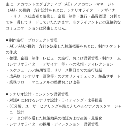
主に、アカウントエグゼクティブ（AE）／アカウントマネージャー
（AM）の目的・方針設計をもとに、シナリオライター・デザイナ
ー・リリース担当者と連携し、企画・制作・進行・品質管理・分析ま
でを一貫してリードしていただきます。※クライアントとの直接的な
コミュニケーションは発生しません。
■ 制作進行・プロジェクト管理
・AE／AMが目的・方針を決定した施策概要をもとに、制作チケット
の作成
・整理、企画・制作・レビューの進行、および品質管理・制作チーム
（シナリオライター・デザイナー等）への依頼・ディレクション
・スケジュール／納期管理、リリース期日までの進行統括
・成果物（シナリオ・画像等）のクオリティチェック、納品サポート
・業務フロー・マニュアルの整備および改善
■ シナリオ設計・コンテンツ品質管理
・対話AIにおけるシナリオ設計・ライティング・改善提案
・3C分析、ユーザーヒアリングを踏まえたペルソナ／カスタマージャ
ーニー設計
・データ分析を通じた施策効果の検証および改善・最適化
・シナリオライターの採用・ディレクション・品質管理