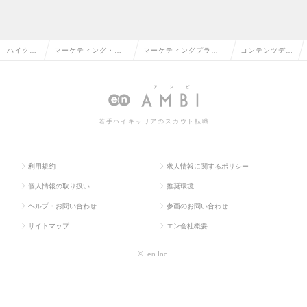
ハイクラ
マーケティング・販
マーケティングプラン
コンテンツデリ
ス求人T
促企画・商品開発系
ナー・Webプランナー
バリーの求人情
OP
の転職
の転職
報
若手ハイキャリアのスカウト転職
利用規約
求人情報に関するポリシー
個人情報の取り扱い
推奨環境
ヘルプ・お問い合わせ
参画のお問い合わせ
サイトマップ
エン会社概要
©
en Inc.