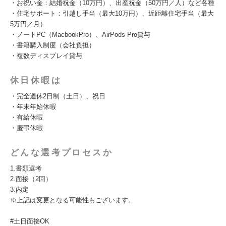
・お祝い金：結婚祝金（10万円）、出産祝金（50万円／人）など各種
・住宅サポート：引越し手当（最大10万円）、近距離住宅手当（最大
5万円／月）
・ノートPC（MacbookPro）、AirPods Pro貸与
・書籍購入制度（会社負担）
・複数ディスプレイ貸与
休日休暇は
・完全週休2日制（土日）、祝日
・年末年始休暇
・有給休暇
・慶弔休暇
どんな選考プロセスか
1.書類選考
2.面接（2回）
3.内定
※上記は変更となる可能性もございます。
#土日面接OK