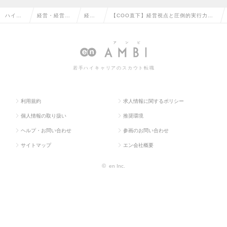
ハイク
経営・経営企
経営
【COO直下】経営視点と圧倒的実行力を
ラス求
画・事業企画
企画
磨く。全社のAIネイティブ化を牽引する経
人TOP
系の転職
の転
営企画室の求人情報
職
若手ハイキャリアのスカウト転職
利用規約
求人情報に関するポリシー
個人情報の取り扱い
推奨環境
ヘルプ・お問い合わせ
参画のお問い合わせ
サイトマップ
エン会社概要
©
en Inc.