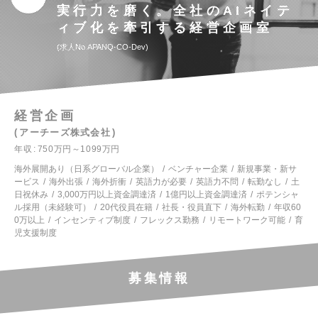
実行力を磨く。全社のAIネイテ
ィブ化を牽引する経営企画室
求人No.APANQ-CO-Dev
経営企画
アーチーズ株式会社
年収
750万円～1099万円
海外展開あり（日系グローバル企業）
ベンチャー企業
新規事業・新サ
ービス
海外出張
海外折衝
英語力が必要
英語力不問
転勤なし
土
日祝休み
3,000万円以上資金調達済
1億円以上資金調達済
ポテンシャ
ル採用（未経験可）
20代役員在籍
社長・役員直下
海外転勤
年収60
0万以上
インセンティブ制度
フレックス勤務
リモートワーク可能
育
児支援制度
募集情報