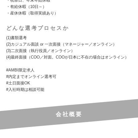
・祝祭日、年末年始休暇
・有給休暇（10日～）
・産休休暇（取得実績あり）
どんな選考プロセスか
(1)書類選考
(2)カジュアル面談 or 一次面接（マネージャー／オンライン）
(3)二次面接（執行役員／オンライン）
(4)最終面接（COO／対面。COOが日本に不在の場合はオンライン）
#AMBI限定求人
#内定までオンライン選考可
#土日面接OK
#入社時期は相談可能
会社概要