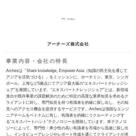
アーチーズ株式会社
事業内容・会社の特長
Archesは「Share knowledge, Empower Asia（知識の民主化を通じて
アジアを活気づける）」をミッションに、ホーチミン、東京、シンガ
ポール、上海など5拠点にてアジア最大級の“エキスパートナレッジシ
ェア”を展開しています。“エキスパートナレッジシェア”とは、新領域
進出や既存事業の課題解決のために特定の高度な業界知見を求めるク
ライアントに対し、専門知見を持つ有識者を的確に探し出し、その知
見へのアクセス機会を提供するサービスです。Archesは強固なエンジ
ニアチームをベトナムに有し、有識者を的確にリクルーティングす
る“エキスパートハント”テクノロジーを開発しています。本テクノロ
ジーによって、専門性・希少性の高い有識者を市場から迅速に探し出
し、インタビューアレンジやレポート作成を通じてクライアントが求