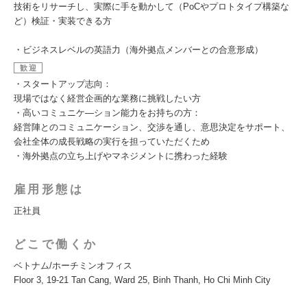
技術をリサーチし、実際に手を動かして（PoCやプロトタイプ構築な
ど）検証・実装できる方
・ビジネスレベルの英語力（海外拠点メンバーとの合意形成）
歓迎
・スタートアップ志向：
現場ではなく経営企画的な業務に挑戦したい方
・高いコミュニケ―ション能力をお持ちの方：
経営陣とのコミュニケーション、交渉を通し、意思決定をサポート、
会社全体の成長戦略の実行を担っていただくため
・海外拠点の立ち上げやマネジメントに携わった経験
雇用形態は
正社員
どこで働くか
ベトナム/ホーチミンオフィス
Floor 3, 19-21 Tan Cang, Ward 25, Binh Thanh, Ho Chi Minh City