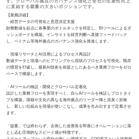
す。グローバル拠点のガバナンス強化と全社の生産性向上
に直結する裁量の大きいポジションです。
【業務詳細】
・経営データの可視化と意思決定支援
財務数値を起点に各事業のボトルネックを特定し、BIツールによるダ
ッシュボードを構築。インサイトを経営判断へ直接フィードバック
し、ベトナム等海外拠点のガバナンス強化を推進します。
・現場リサーチとAI活用によるプロセス再設計
数値データと現場へのヒアリングから現状のプロセスを可視化。既存
の慣習を打破し、最新AI技術を前提としたあるべき業務フローをゼロ
ベースで構築します。
・AIツールの検証・開発とグローバル定着化
設計した業務フローを実現すべく、自らAIツールを検証しプロトタイ
プを構築。国籍や文化の異なる海外拠点のリーダー陣と泥臭く折衝
し、新しい仕組みを現場が使いこなし、成果を生み出すまで定着させ
ます。
「提案」では終わらず、企画した改善策を即座にオペレーションに落
とし込む圧倒的なスピード感が特徴です。
スタートアップという変化の激しい環境下で、COO直下という経営視