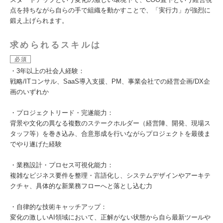
点を持ちながら自らの手で組織を動かすことで、「実行力」が強烈に
鍛え上げられます。
求められるスキルは
必須
・3年以上の社会人経験：
戦略/ITコンサル、SaaS導入支援、PM、事業会社での経営企画/DX企
画のいずれか
・プロジェクトリード・完遂能力：
背景や文化の異なる複数のステークホルダー（経営陣、開発、現場ス
タッフ等）を巻き込み、合意形成を行いながらプロジェクトを最後ま
でやり遂げた経験
・業務設計・プロセス可視化能力：
複雑なビジネス要件を整理・言語化し、システムデザインやアーキテ
クチャ、具体的な新業務フローへと落とし込む力
・自律的な技術キャッチアップ：
変化の激しいAI領域において、正解がない状態から自ら最新ツールや