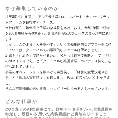
なぜ募集しているのか
世界8拠点に展開し、アジア最大級のエキスパート・ナレッジプラッ
トフォームを目指すアーチーズ。
当社は現在、毎年売上倍増の急成長を遂げており、今年1年間で組織
を200名規模から400名へと倍増させる拡大フェーズの真っ只中にあり
ます。
しかし、このまま「人を増やす」という労働集約的なアプローチに頼
っていては、グローバルでの飛躍的なスケールは望めません。
組織を「仕組み」で勝たせるため、私たちは最重要戦略として「全社
のAIネイティブ化」と「グローバルな経営管理・ガバナンス強化」を
打ち出しています。
事業のオペレーションを根本から再定義し、「経営の意思決定スピー
ド」と「現場の実行精度」を最大化し、P/Lに直接インパクトを与え
る。
そんな市場価値の高い挑戦にハングリーに挑める方を求めています。
どんな仕事か
COO直下のAI推進室にて、財務データ分析から現場課題を
特定し、最新AIを用いた業務再設計と実装をリードしま