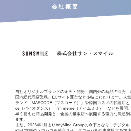
会社概要
株式会社サン・スマイル
自社オリジナルブランドの企画・開発、国内外の商品の卸売、
国内総代理店業務、ECサイト運営など多岐にわたります。人
ランド「MASCODE（マスコード）」や韓国コスメの代理店として
ce（バイオダンス）、i'm meme（アイムミミ）」などを展
早く捉えた商品開発と、全国の量販店へ展開する強力な流通網
ます。
また、2026年1月よりAnyMind Groupの傘下となり、デジ
やEC支援のノウハウを融合させ、グローバルな事業拡大を加