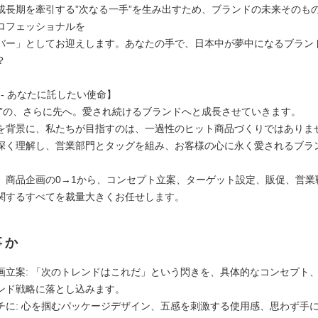
成長期を牽引する”次なる一手”を生み出すため、ブランドの未来そのも
ロフェッショナルを
バー」としてお迎えします。あなたの手で、日本中が夢中になるブラン
？
ON - あなたに託したい使命】
品”の、さらに先へ。愛され続けるブランドへと成長させていきます。
を背景に、私たちが目指すのは、一過性のヒット商品づくりではありま
深く理解し、営業部門とタッグを組み、お客様の心に永く愛されるブラ
、商品企画の0→1から、コンセプト立案、ターゲット設定、販促、営業
関するすべてを裁量大きくお任せします。
事か
画立案: 「次のトレンドはこれだ」という閃きを、具体的なコンセプト
ンド戦略に落とし込みます。
チに: 心を掴むパッケージデザイン、五感を刺激する使用感、思わず手