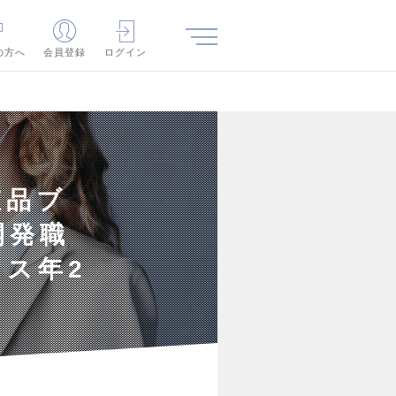
の方へ
会員登録
ログイン
粧品ブ
開発職
ス年2