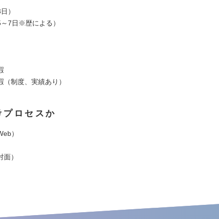
3日）
5～7日※歴による）
暇
暇（制度、実績あり）
考プロセスか
eb）
対面）