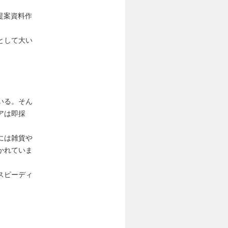
提案資料作
として大い
いる。そん
アは即採
には雑貨や
かれていま
スピーディ