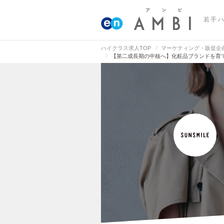
若手
ハイクラス求人TOP
マーケティング・販促企
【第二成長期の中核へ】化粧品ブランドを育