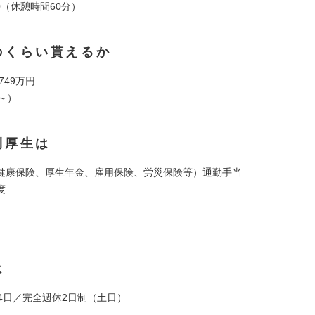
9:00（休憩時間60分）
のくらい貰えるか
 749万円
～）
利厚生は
健康保険、厚生年金、雇用保険、労災保険等）通勤手当
度
は
24日／完全週休2日制（土日）