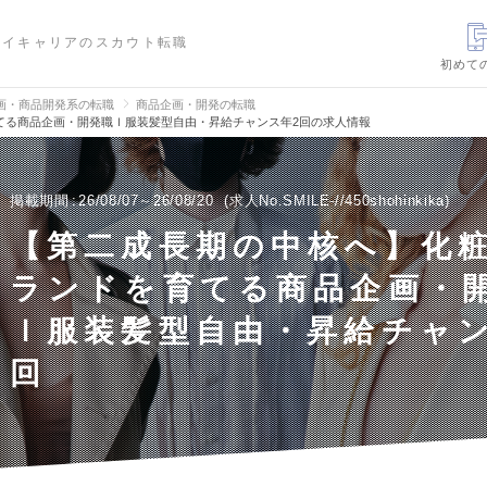
ハイキャリアのスカウト転職
初めて
画・商品開発系の転職
商品企画・開発の転職
てる商品企画・開発職ｌ服装髪型自由・昇給チャンス年2回の求人情報
掲載期間
26/08/07～26/08/20
求人No.SMILE-//450shohinkika
【第二成長期の中核へ】化
ランドを育てる商品企画・
ｌ服装髪型自由・昇給チャン
回