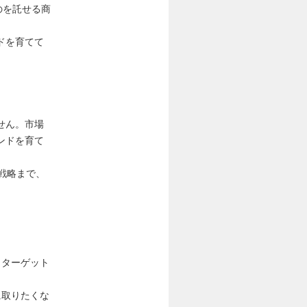
のを託せる商
ドを育てて
せん。市場
ンドを育て
戦略まで、
、ターゲット
に取りたくな