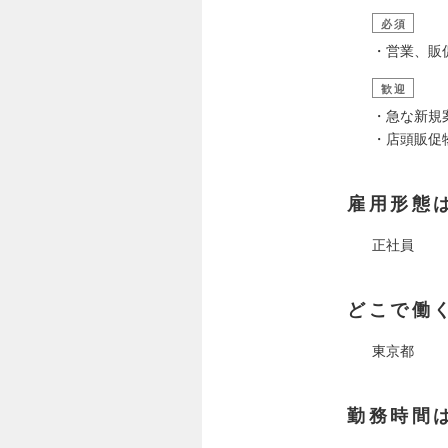
必須
・営業、販
歓迎
・急な新規
・店頭販促
雇用形態
正社員
どこで働
東京都
勤務時間