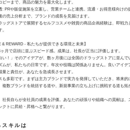
コピーまで、商品の魅力を最大化します。
透: PRや販促施策を立案し、営業チームと連携。流通・お得意様向けの
後の売上分析まで、ブランドの成長を見届けます。
ラッグストアで展開するセルフコスメや雑貨の商品企画経験は、即戦力
す。
E & REWARD - 私たちが提供できる環境と未来】
3ヶ月で店頭に並ぶスピード感。成果は、社長が正当に評価します。
白い！」そのアイデアが、数ヶ月後には全国のドラッグストアに並んで
ズムが、私たちの日常です。年次や役職は関係ありません。良いアイデ
裁量と責任が、あなたを急成長させます。
スも多彩です。まずは主力ブランドで実力を発揮していただき、将来的
、複数ブランドを統括する道や、新規事業の立ち上げに挑戦する道も拓
、社長自らが全社員の成果を評価。あなたの頑張りや組織への貢献は、
レクトに昇給・昇格へと繋がります。
るスキルは