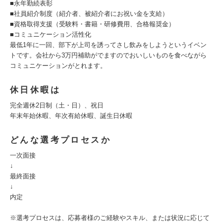
■永年勤続表彰
■社員紹介制度（紹介者、被紹介者にお祝い金を支給）
■資格取得支援（受験料・書籍・研修費用、合格報奨金）
■コミュニケーション活性化
最低1年に一回、部下が上司を誘ってさし飲みをしようというイベン
トです。会社から3万円補助がでますのでおいしいものを食べながら
コミュニケーションがとれます。
休日休暇は
完全週休2日制（土・日）、祝日
年末年始休暇、年次有給休暇、誕生日休暇
どんな選考プロセスか
一次面接
↓
最終面接
↓
内定
※選考プロセスは、応募者様のご経験やスキル、または状況に応じて