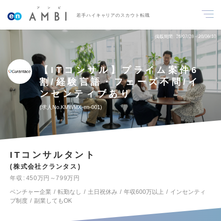
若手ハイキャリアのスカウト転職
掲載期間
26/07/28～26/08/10
【ITコンサル】プライム案件6
割/経験言語・フェーズ不問/イ
ンセンティブあり
求人No.KMWMX-en-001
ITコンサルタント
株式会社クランタス
年収
450万円～799万円
ベンチャー企業
転勤なし
土日祝休み
年収600万以上
インセンティ
ブ制度
副業してもOK