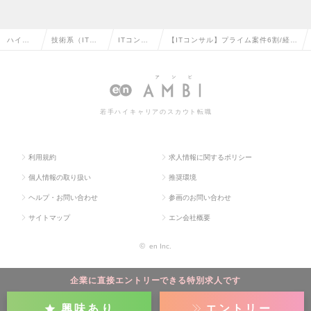
ハイク
技術系（IT・
ITコンサ
【ITコンサル】プライム案件6割/経験
ラス求
Web・通信
ルタント
言語・フェーズ不問/インセンティブ
人TOP
系）の転職
の転職
ありの求人情報
若手ハイキャリアのスカウト転職
利用規約
求人情報に関するポリシー
個人情報の取り扱い
推奨環境
ヘルプ・お問い合わせ
参画のお問い合わせ
サイトマップ
エン会社概要
©
en Inc.
企業に直接エントリーできる特別求人です
興味あり
エントリー