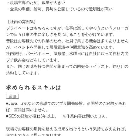
・現場主導のため、裁量が大きい
・全員の単価、給与、賞与を公開しているので透明性が高い
【社内の雰囲気】
プライベートはもちろんですが、仕事は楽しくやろうというスローガ
ンで日々仕事の中に楽しさを見つけることを心がけています。
普段はお客様先での作業のため、社員で集まる機会は多くありません
が、イベントを開催して帰属意識や仲間意識を高めています。
社内旅行、バーベキュー、屋形船、水曜日には自社に戻って自社内で
プチ飲み会などをしています。
また、同じ趣味を持つ仲間が集まっての同好会（イラスト、釣り）の
活動もしています。
求められるスキルは
必須
■Java、.netなどの言語でのアプリ開発経験。※開発のご経験があれ
ば、言語は問いません。
■SESの経験が概ね3年以上。 ※作業内容は問いません。
現場でお客様の期待を超える成果を出そうという気持ちさえあれば、
何でもできると思っております。