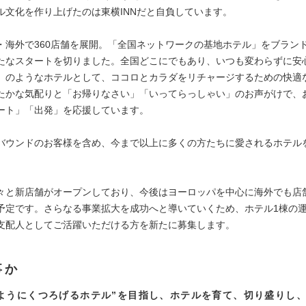
ル文化を作り上げたのは東横INNだと自負しています。
・海外で360店舗を展開。「全国ネットワークの基地ホテル」をブラン
たなスタートを切りました。全国どこにでもあり、いつも変わらずに安
」のようなホテルとして、ココロとカラダをリチャージするための快適
たかな気配りと「お帰りなさい」「いってらっしゃい」のお声がけで、
ート」「出発」を応援しています。
バウンドのお客様を含め、今まで以上に多くの方たちに愛されるホテル
々と新店舗がオープンしており、今後はヨーロッパを中心に海外でも店
予定です。さらなる事業拡大を成功へと導いていくため、ホテル1棟の
支配人としてご活躍いただける方を新たに募集します。
事か
ようにくつろげるホテル”を目指し、ホテルを育て、切り盛りし