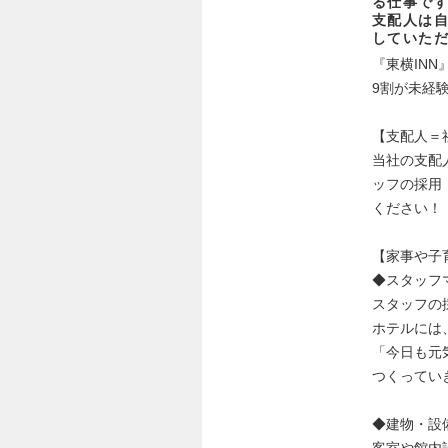
る仕事で
支配人は
していた
『東横IN
9割が未経
【支配人＝
当社の支配
ッフの採用
ください！
【家事や子
◆スタッフ
スタッフの
ホテルには
「今日も元
つくってい
◆建物・設
客室や館内