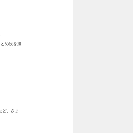
方
まとめ役を担
など、さま