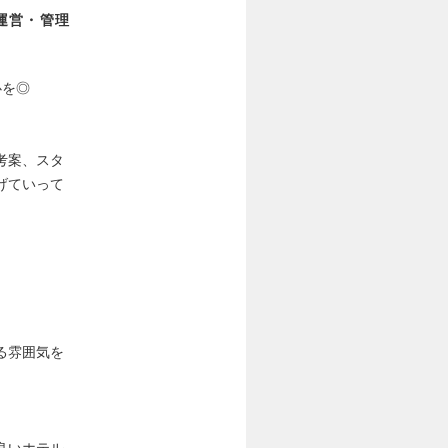
運営・管理
心を◎
考案、スタ
げていって
る雰囲気を
良いホテル