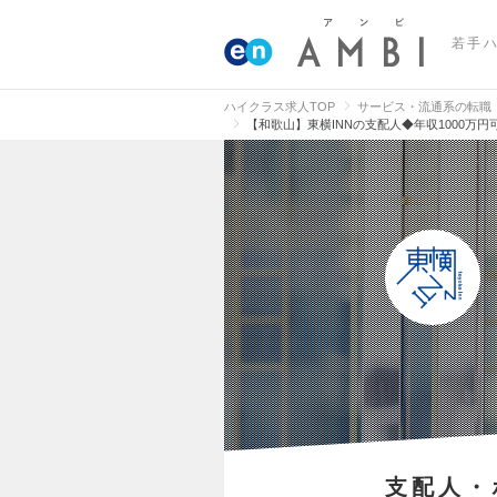
若手
ハイクラス求人TOP
サービス・流通系の転職
【和歌山】東横INNの支配人◆年収1000万
支配人・