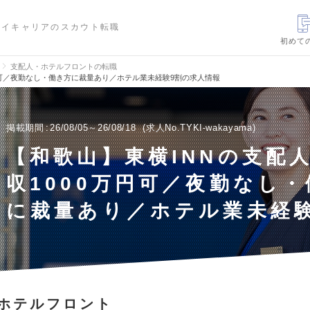
ハイキャリアのスカウト転職
初めて
支配人・ホテルフロントの転職
円可／夜勤なし・働き方に裁量あり／ホテル業未経験9割の求人情報
掲載期間
26/08/05～26/08/18
求人No.TYKI-wakayama
【和歌山】東横INNの支配
収1000万円可／夜勤なし
に裁量あり／ホテル業未経験
ホテルフロント