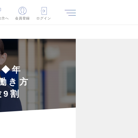
の方へ
会員登録
ログイン
人◆年
・働き方
9割