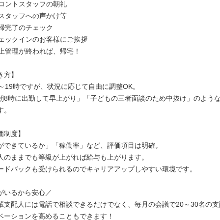
フロントスタッフの朝礼
／スタッフへの声かけ等
清掃完了のチェック
チェックインのお客様にご挨拶
売上管理が終われば、帰宅！
き方】
時～19時ですが、状況に応じて自由に調整OK。
朝8時に出勤して早上がり」「子どもの三者面談のため中抜け」のよう
す。
価制度】
ができているか」「稼働率」など、評価項目は明確。
人のままでも等級が上がれば給与も上がります。
ードバックも受けられるのでキャリアアップしやすい環境です。
がいるから安心／
輩支配人には電話で相談できるだけでなく、毎月の会議で20～30名の
ベーションを高めることもできます！