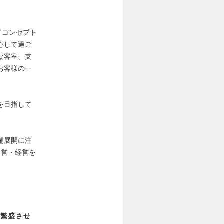
ドコンセプト
心して過ご
な客室、支
お客様の一
を目指して
舗展開に注
運営・経営を
、繁盛させ