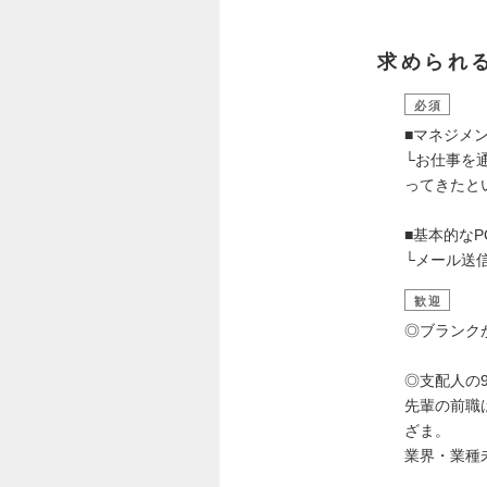
求められ
必須
■マネジメ
└お仕事を
ってきたと
■基本的なP
└メール送
歓迎
◎ブランク
◎支配人の
先輩の前職
ざま。
業界・業種