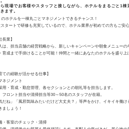
す。
自ら現場でお客様やスタッフと接しながら、ホテルをまるごと1棟
だきます。
N』のホテルを一棟丸ごとマネジメントできるチャンス！
験スタートで研修も充実しているので、ホテル業界が初めての方もご安
社長業】
人は、担当店舗の経営戦略から、新しいキャンペーンや朝食メニューの
・育成まで手掛けることが可能！仲間と一緒にあなたのホテルを盛り上
育ての経験が活かせる仕事】
マネジメント
採用・育成・勤怠管理、各セクションとの朝礼等を担当します。
、フロント担当や清掃担当等30～50名のスタッフが在籍。
気だね」「風邪気味みたいだけど大丈夫？」等声をかけ、イキイキ働け
きましょう！
備・客室のチェック・清掃
設備、清掃後のお部屋を最終確認します。支配人の気づきが、居心地の