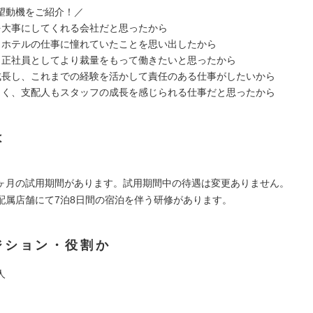
望動機をご紹介！／
を大事にしてくれる会社だと思ったから
、ホテルの仕事に憧れていたことを思い出したから
、正社員としてより裁量をもって働きたいと思ったから
成長し、これまでの経験を活かして責任のある仕事がしたいから
じく、支配人もスタッフの成長を感じられる仕事だと思ったから
は
ヶ月の試用期間があります。試用期間中の待遇は変更ありません。
配属店舗にて7泊8日間の宿泊を伴う研修があります。
ジション・役割か
人