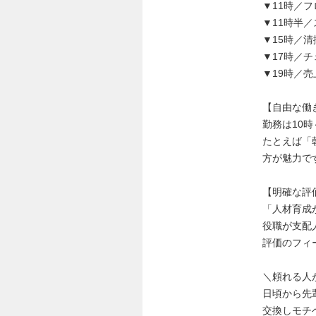
▼11時／
▼11時半
▼15時／
▼17時／
▼19時／
【自由な働
勤務は10
たとえば「
方が魅力で
【明確な評
「人材育成
役職が支配
評価のフィ
＼頼れる人
日頃から先
交換しモチ