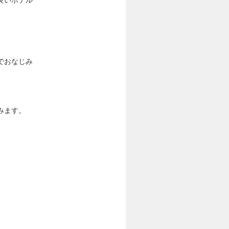
でおなじみ
みます。
。