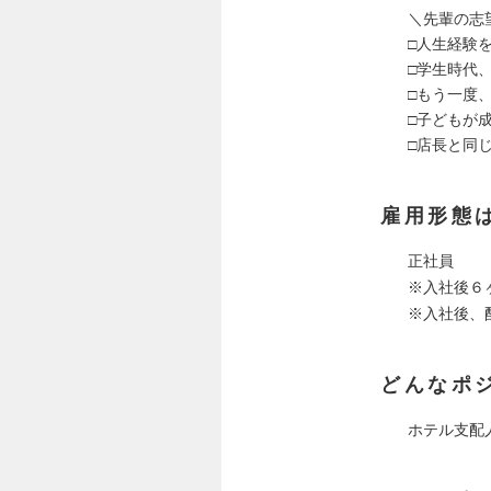
＼先輩の志
□人生経験
□学生時代
□もう一度
□子どもが
□店長と同
雇用形態
正社員
※入社後６
※入社後、
どんなポ
ホテル支配