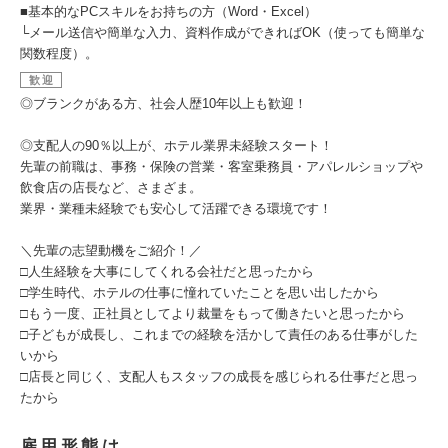
■基本的なPCスキルをお持ちの方（Word・Excel）
└メール送信や簡単な入力、資料作成ができればOK（使っても簡単な
関数程度）。
歓迎
◎ブランクがある方、社会人歴10年以上も歓迎！
◎支配人の90％以上が、ホテル業界未経験スタート！
先輩の前職は、事務・保険の営業・客室乗務員・アパレルショップや
飲食店の店長など、さまざま。
業界・業種未経験でも安心して活躍できる環境です！
＼先輩の志望動機をご紹介！／
□人生経験を大事にしてくれる会社だと思ったから
□学生時代、ホテルの仕事に憧れていたことを思い出したから
□もう一度、正社員としてより裁量をもって働きたいと思ったから
□子どもが成長し、これまでの経験を活かして責任のある仕事がした
いから
□店長と同じく、支配人もスタッフの成長を感じられる仕事だと思っ
たから
雇用形態は