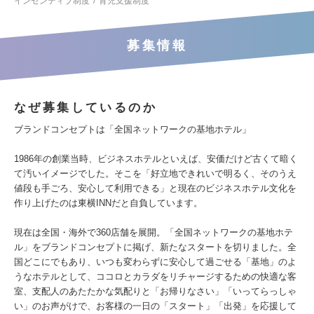
インセンティブ制度
育児支援制度
募集情報
なぜ募集しているのか
ブランドコンセプトは「全国ネットワークの基地ホテル」
1986年の創業当時、ビジネスホテルといえば、安価だけど古くて暗く
て汚いイメージでした。そこを「好立地できれいで明るく、そのうえ
値段も手ごろ、安心して利用できる」と現在のビジネスホテル文化を
作り上げたのは東横INNだと自負しています。
現在は全国・海外で360店舗を展開。「全国ネットワークの基地ホテ
ル」をブランドコンセプトに掲げ、新たなスタートを切りました。全
国どこにでもあり、いつも変わらずに安心して過ごせる「基地」のよ
うなホテルとして、ココロとカラダをリチャージするための快適な客
室、支配人のあたたかな気配りと「お帰りなさい」「いってらっしゃ
い」のお声がけで、お客様の一日の「スタート」「出発」を応援して