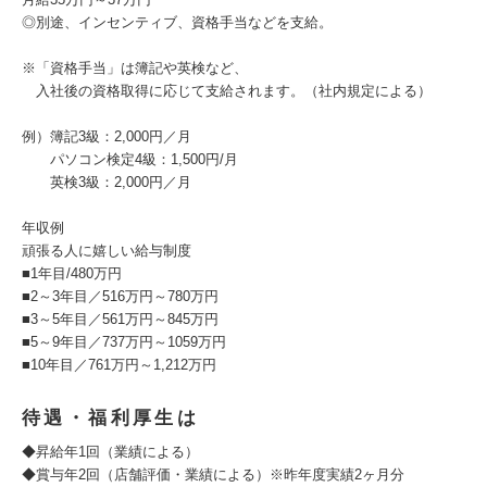
◎別途、インセンティブ、資格手当などを支給。
※「資格手当」は簿記や英検など、
入社後の資格取得に応じて支給されます。（社内規定による）
例）簿記3級：2,000円／月
パソコン検定4級：1,500円/月
英検3級：2,000円／月
年収例
頑張る人に嬉しい給与制度
■1年目/480万円
■2～3年目／516万円～780万円
■3～5年目／561万円～845万円
■5～9年目／737万円～1059万円
■10年目／761万円～1,212万円
待遇・福利厚生は
◆昇給年1回（業績による）
◆賞与年2回（店舗評価・業績による）※昨年度実績2ヶ月分