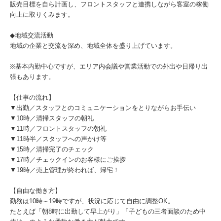
販売目標を自ら計画し、フロントスタッフと連携しながら客室の稼働
向上に取りくみます。
◆地域交流活動
地域の企業と交流を深め、地域全体を盛り上げています。
※基本内勤中心ですが、エリア内会議や営業活動での外出や日帰り出
張もあります。
【仕事の流れ】
▼出勤／スタッフとのコミュニケーションをとりながらお手伝い
▼10時／清掃スタッフの朝礼
▼11時／フロントスタッフの朝礼
▼11時半／スタッフへの声かけ等
▼15時／清掃完了のチェック
▼17時／チェックインのお客様にご挨拶
▼19時／売上管理が終われば、帰宅！
【自由な働き方】
勤務は10時～19時ですが、状況に応じて自由に調整OK。
たとえば「朝8時に出勤して早上がり」「子どもの三者面談のため中