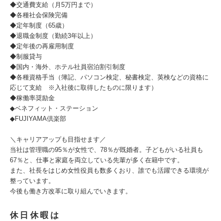
◆交通費支給（月5万円まで）
◆各種社会保険完備
◆定年制度（65歳）
◆退職金制度（勤続3年以上）
◆定年後の再雇用制度
◆制服貸与
◆国内・海外、ホテル社員宿泊割引制度
◆各種資格手当（簿記、パソコン検定、秘書検定、英検などの資格に
応じて支給 ※入社後に取得したものに限ります）
◆稼働率奨励金
◆ベネフィット・ステーション
◆FUJIYAMA倶楽部
＼キャリアアップも目指せます／
当社は管理職の95％が女性で、78％が既婚者。子どもがいる社員も
67％と、仕事と家庭を両立している先輩が多く在籍中です。
また、社長をはじめ女性役員も数多くおり、誰でも活躍できる環境が
整っています。
今後も働き方改革に取り組んでいきます。
休日休暇は