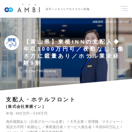
若手ハイキャリアのスカウト転職
掲載期間
26/08/05～26/08/18
【富山県】東横INNの支配人◆
年収1000万円可／夜勤なし・働
き方に裁量あり／ホテル業未経
験9割
求人No.TYKI-toyama
支配人・ホテルフロント
株式会社東横イン
年収
400万円～549万円
海外展開あり（日系グローバル企業）
大手企業
管理職・マネジャー
英語力不問
転勤なし
事業責任者
サービス責任者
年収600万以上