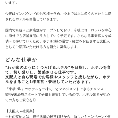
います。
今後はインバウンドのお客様を含め、今まで以上に多くの方たちに愛
されるホテルを目指していきます。
国内でも続々と新店舗がオープンしており、今後はヨーロッパを中心
に海外でも店舗展開に注力していく予定です。さらなる事業拡大を成
功へと導いていくため、ホテル1棟の運営・経営をお任せする支配人
としてご活躍いただける方を新たに募集します。
どんな仕事か
“わが家のようにくつろげるホテル”を目指し、ホテルを育
て、切り盛りし、繁盛させる仕事です。
支配人は自ら現場でお客様やスタッフと接しながら、ホテ
ルをまるごと1棟運営・管理していただきます。
『東横INN』のホテルを一棟丸ごとマネジメントできるチャンス！
9割が未経験スタートで研修も充実しているので、ホテル業界が初め
ての方もご安心を◎
【支配人＝社長業】
当社の支配人は、担当店舗の経営戦略から、新しいキャンペーンや朝