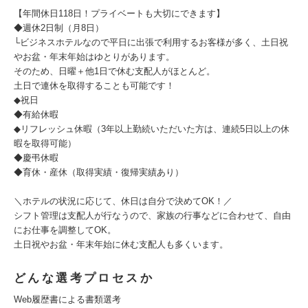
【年間休日118日！プライベートも大切にできます】
◆週休2日制（月8日）
└ビジネスホテルなので平日に出張で利用するお客様が多く、土日祝
やお盆・年末年始はゆとりがあります。
そのため、日曜＋他1日で休む支配人がほとんど。
土日で連休を取得することも可能です！
◆祝日
◆有給休暇
◆リフレッシュ休暇（3年以上勤続いただいた方は、連続5日以上の休
暇を取得可能）
◆慶弔休暇
◆育休・産休（取得実績・復帰実績あり）
＼ホテルの状況に応じて、休日は自分で決めてOK！／
シフト管理は支配人が行なうので、家族の行事などに合わせて、自由
にお仕事を調整してOK。
土日祝やお盆・年末年始に休む支配人も多くいます。
どんな選考プロセスか
Web履歴書による書類選考