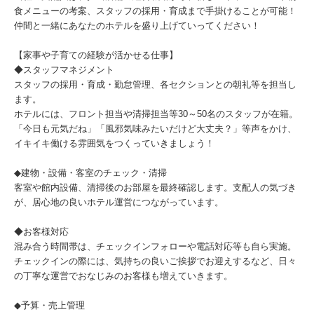
食メニューの考案、スタッフの採用・育成まで手掛けることが可能！
仲間と一緒にあなたのホテルを盛り上げていってください！
【家事や子育ての経験が活かせる仕事】
◆スタッフマネジメント
スタッフの採用・育成・勤怠管理、各セクションとの朝礼等を担当し
ます。
ホテルには、フロント担当や清掃担当等30～50名のスタッフが在籍。
「今日も元気だね」「風邪気味みたいだけど大丈夫？」等声をかけ、
イキイキ働ける雰囲気をつくっていきましょう！
◆建物・設備・客室のチェック・清掃
客室や館内設備、清掃後のお部屋を最終確認します。支配人の気づき
が、居心地の良いホテル運営につながっています。
◆お客様対応
混み合う時間帯は、チェックインフォローや電話対応等も自ら実施。
チェックインの際には、気持ちの良いご挨拶でお迎えするなど、日々
の丁寧な運営でおなじみのお客様も増えていきます。
◆予算・売上管理