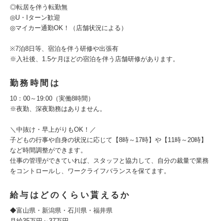
◎転居を伴う転勤無
◎U・Iターン歓迎
◎マイカー通勤OK！（店舗状況による）
※7泊8日等、宿泊を伴う研修や出張有
※入社後、1.5ケ月ほどの宿泊を伴う店舗研修があります。
勤務時間は
10：00～19:00（実働8時間）
※夜勤、深夜勤務はありません。
＼中抜け・早上がりもOK！／
子どもの行事や自身の状況に応じて【8時～17時】や【11時～20時】
など時間調整ができます。
仕事の管理ができていれば、スタッフと協力して、自分の裁量で業務
をコントロールし、ワークライフバランスを保てます。
給与はどのくらい貰えるか
◆富山県・新潟県・石川県・福井県
月給35万円～37万円