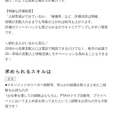
抜け」のような柔軟な働き方が魅力です。
【明確な評価制度】
「人材育成ができているか」「稼働率」など、評価項目は明確。
役職が支配人のままでも等級が上がれば給与も上がります。
評価のフィードバックも受けられるのでキャリアアップしやすい環境
です。
＼頼れる人がいるから安心／
日頃から先輩支配人には電話で相談できるだけでなく、毎月の会議で
20～30名の支配人と情報交換しモチベーションを高めることもできま
す！
求められるスキルは
必須
■マネジメントやリーダー経験等、何らかの組織を取りまとめたご経
験をお持ちの方
└お仕事を通しての経験はもちろん、PTAやクラブ活動等、プライベ
ートにおいてまとめ役を担ってきたというご経験をお持ちの方も大歓
迎です！