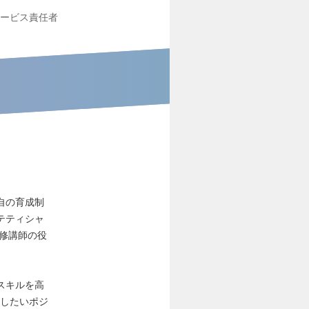
ービス責任者
自の育成制
テティシャ
研修講師の役
スキルを高
せしたいポジ