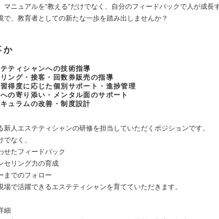
。マニュアルを“教える”だけでなく、自分のフィードバックで人が成長
境で、教育者としての新たな一歩を踏み出しませんか？
事か
ステティシャンへの技術指導
セリング・接客・回数券販売の指導
の習得度に応じた個別サポート・進捗管理
野への寄り添い・メンタル面のサポート
リキュラムの改善・制度設計
る新人エステティシャンの研修を担当していただくポジションです。
けでなく、
わせたフィードバック
ンセリング力の育成
ーまでのフォロー
現場で活躍できるエステティシャンを育てていただきます。
詳細