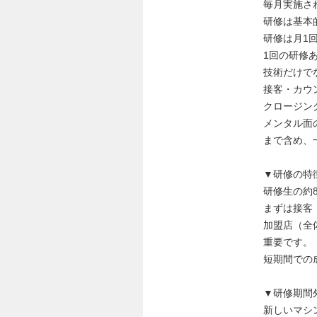
毎月実施さ
研修は基本
研修は月1
1回の研修
技術だけで
接客・カウ
クロージン
メンタル面
まで含め、
▼研修の特
研修生の約
まずは接客
加盟店（全
重要です。
短期間での
▼研修期間
新しいマシ