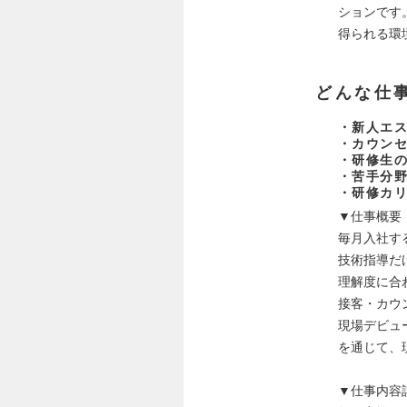
ションです
得られる環
どんな仕
・新人エ
・カウン
・研修生
・苦手分
・研修カ
▼仕事概要
毎月入社す
技術指導だ
理解度に合
接客・カウ
現場デビュ
を通じて、
▼仕事内容