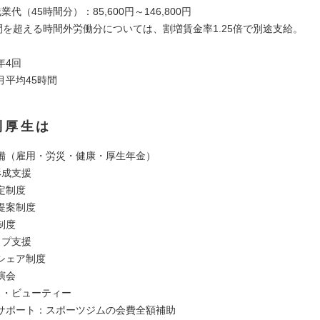
代（45時間分）：85,600円～146,800円
時間を超える時間外労働分については、割増賃金率1.25倍で別途支給。
年4回
月平均45時間
利厚生は
備（雇用・労災・健康・厚生年金）
形成支援
定制度
提案制度
制度
ップ支援
シェア制度
演会
ス・ビューティー
サポート：スポーツジムの会費全額補助