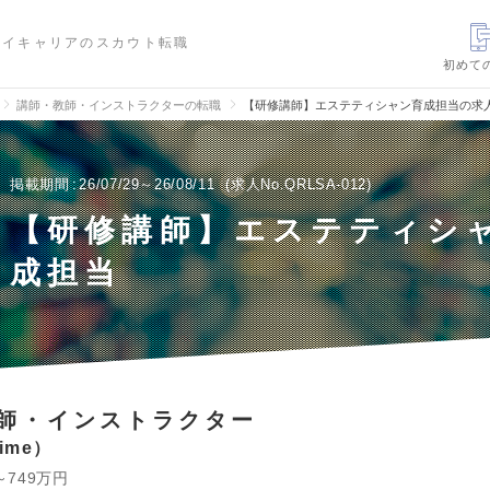
ハイキャリアのスカウト転職
初めて
講師・教師・インストラクターの転職
【研修講師】エステティシャン育成担当の求
掲載期間
26/07/29～26/08/11
求人No.QRLSA-012
【研修講師】エステティシ
成担当
師・インストラクター
ime
～749万円