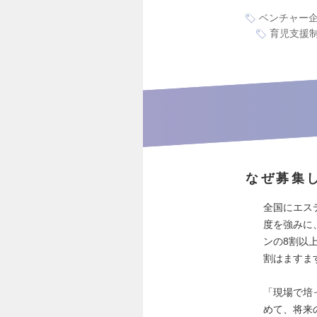
ベンチャー
育児支援
なぜ募集
全国にエス
度を強みに
ンの8割以
割はますま
「現場で培
めて、将来