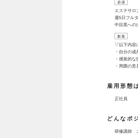
必須
エステサロ
週5日フル
中目黒への
歓迎
▽以下内容
・自分の成
・感覚的な
・周囲の意
雇用形態
正社員
どんなポ
研修講師 