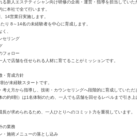
れる新人エステティシャン向け研修の企画・運営・指導を担当していた
的に本社で全て行います。
回、14営業日実施します。
あたり 8～14名の未経験者を中心に育成します。
なく、
ンセリング
グ
のフォロー
一人で店舗を任せられる人材に育てることがミッションです。
徴・育成方針
8割が未経験スタートです。
・考え方から指導し、技術・カウンセリングへ段階的に育成していただ
体の約8割）は1名体制のため、一人でも店舗を回せるレベルまで引き上
成長が求められるため、一人ひとりへのコミット力を重視しています。
外の業務
ン・施術メニューの落とし込み