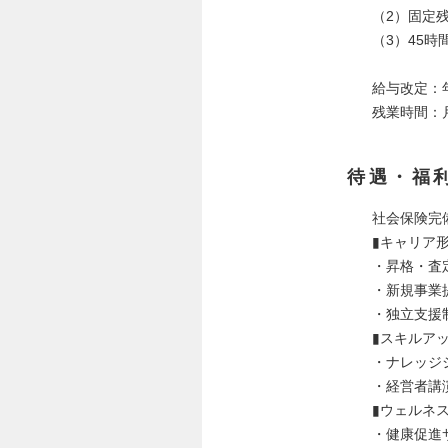
（2）固定残業
（3）45
給与改定：
残業時間：
待遇・福
社会保険完
▮キャリア
・昇格・査
・新規事業
・独立支援
▮スキルア
・ナレッジ
・経営者講
▮ウェルネ
・健康促進