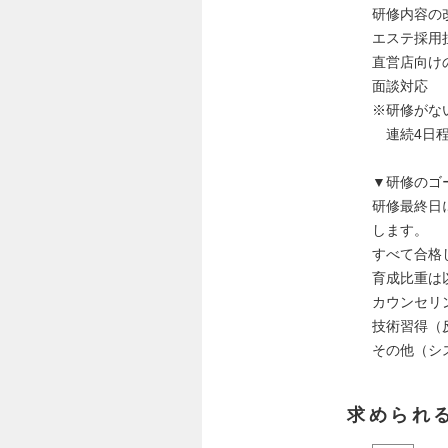
研修内容の
エステ採用
直営店向け
面談対応
※研修がな
連続4日程
▼研修のゴ
研修最終日
します。
すべて合格
育成比重は
カウンセリ
技術習得（
その他（シ
求められ