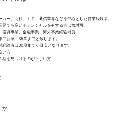
ーカー、商社、ＩＴ、通信業界などを中心とした営業経験者。
界でも高いポテンシャルを有する方は検討可。
、投資事業、金融事業、海外事業経験尚良
第二新卒～35歳までと致します。
融経験者は30歳までが目安となります。
強い方
の種を見つけるのが上手い方。
は
くか