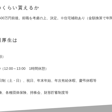
のくらい貰えるか
600万円前後。前職を考慮の上、決定。※住宅補助あり（金額換算で年間
）
利厚生は
額）
】
20（12:00～13:00 1時間休憩）
】
日制（土・日）、祝日、年末年始、年次有給休暇、慶弔休暇等
】
険、各種団体保険、持株会、財形貯蓄制度等