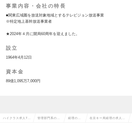
事業内容・会社の特長
■関東広域圏を放送対象地域とするテレビジョン放送事業
※特定地上基幹放送事業者
★2024年４月に開局60周年を迎えました。
設立
1964年4月12日
資本金
89億1,095万7,000円
ハイクラス求人TO
管理部門系の転
経理の転
在京キー局経理の求人情
P
職
職
報