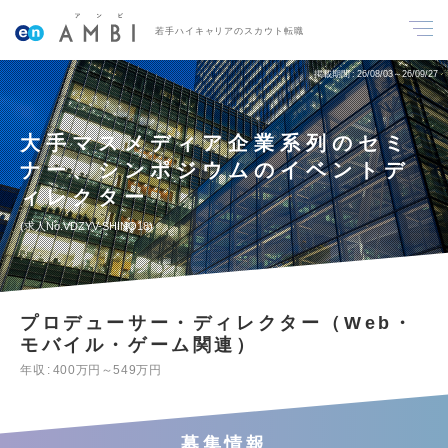
若手ハイキャリアのスカウト転職
掲載期間
26/08/03～26/09/27
大手マスメディア企業系列のセミ
ナー、シンポジウムのイベントデ
ィレクター
求人No.VDZYV-SHINO18
プロデューサー・ディレクター（Web・
モバイル・ゲーム関連）
年収
400万円～549万円
募集情報