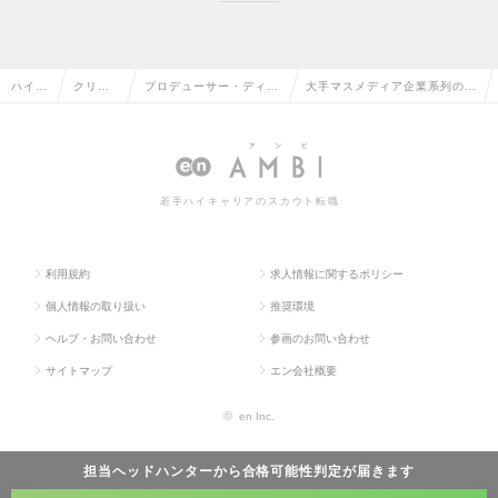
ハイク
クリエ
プロデューサー・ディレ
大手マスメディア企業系列のセ
ラス求
イティ
クター（Web・モバイ
ミナー、シンポジウムのイベン
人TOP
ブ系の
ル・ゲーム関連）の転職
トディレクターの求人情報
転職
若手ハイキャリアのスカウト転職
利用規約
求人情報に関するポリシー
個人情報の取り扱い
推奨環境
ヘルプ・お問い合わせ
参画のお問い合わせ
サイトマップ
エン会社概要
©
en Inc.
担当ヘッドハンターから
合格可能性判定
が届きます