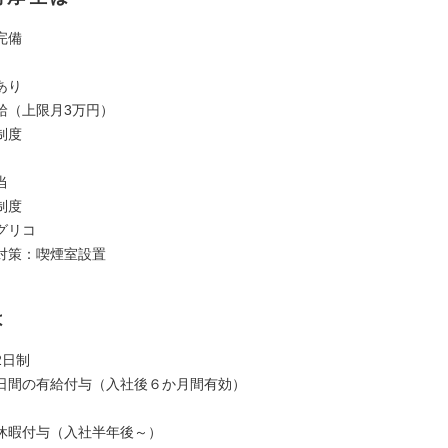
完備
あり
給（上限月3万円）
制度
当
制度
グリコ
対策：喫煙室設置
は
2日制
日間の有給付与（入社後６か月間有効）
休暇付与（入社半年後～）