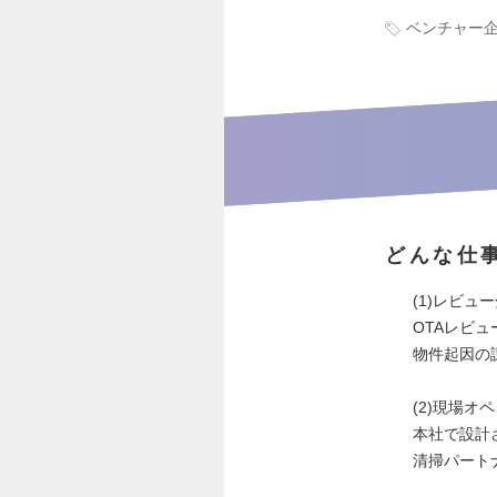
ベンチャー
どんな仕
(1)レビュ
OTAレビ
物件起因の
(2)現場オ
本社で設計
清掃パート