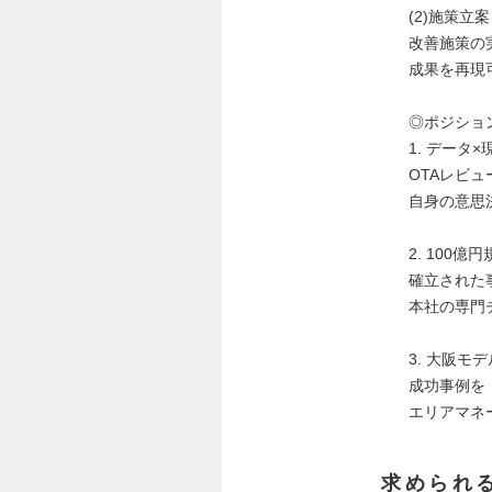
(2)施策立
改善施策の
成果を再現
◎ポジショ
1. データ
OTAレビ
自身の意思
2. 100億
確立された
本社の専門
3. 大阪モ
成功事例を
エリアマネ
求められ