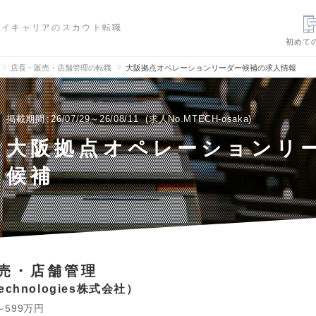
ハイキャリアのスカウト転職
初めて
店長・販売・店舗管理の転職
大阪拠点オペレーションリーダー候補の求人情報
掲載期間
26/07/29～26/08/11
求人No.MTECH-osaka
大阪拠点オペレーションリ
候補
売・店舗管理
 technologies株式会社
～599万円