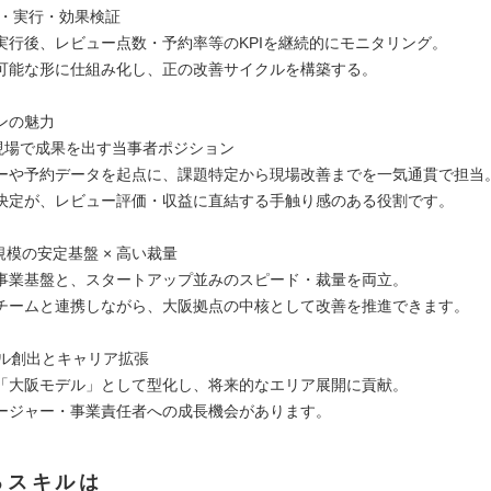
案・実行・効果検証
実行後、レビュー点数・予約率等のKPIを継続的にモニタリング。
可能な形に仕組み化し、正の改善サイクルを構築する。
ンの魅力
×現場で成果を出す当事者ポジション
ューや予約データを起点に、課題特定から現場改善までを一気通貫で担当
決定が、レビュー評価・収益に直結する手触り感のある役割です。
円規模の安定基盤 × 高い裁量
事業基盤と、スタートアップ並みのスピード・裁量を両立。
チームと連携しながら、大阪拠点の中核として改善を推進できます。
デル創出とキャリア拡張
「大阪モデル」として型化し、将来的なエリア展開に貢献。
ージャー・事業責任者への成長機会があります。
るスキルは