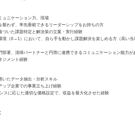
ミュニケーション力、現場
を厭わず、率先垂範できるリーダーシップをお持ちの方
基づいた課題特定と解決策の立案・実行経験
環境（0→1）において、自ら手を動かし課題解決を楽しめる方（高い当
門部署、清掃パートナーと円滑に連携できるコミュニケーション能力が
ネジメント経験
を用いたデータ抽出・分析スキル
アップ企業での事業立ち上げ経験
ランスに応じた適切な価格設定で、収益を最大化させた経験
は