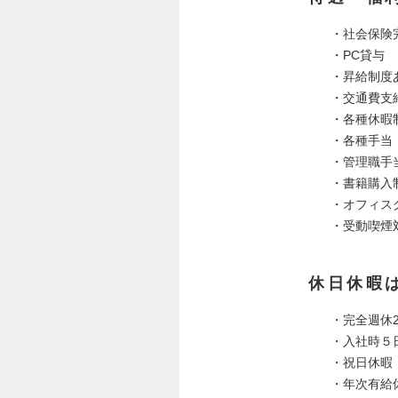
・社会保険
・PC貸与
・昇給制度
・交通費支
・各種休暇
・各種手当
・管理職手
・書籍購入
・オフィス
・受動喫煙
休日休暇
・完全週休
・入社時５
・祝日休暇
・年次有給