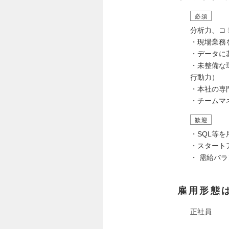
必須
分析力、コ
・現場業務
・データに
・未整備な
行動力）
・本社の専
・チームマ
歓迎
・SQL等
・スタート
・ 需給バ
雇用形態
正社員