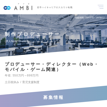
若手ハイキャリアのスカウト転職
掲載期間
26/07/30～26/08/12
制作プロデューサー
求人No.WTH-s001
プロデューサー・ディレクター（Web・
モバイル・ゲーム関連）
年収
550万円～899万円
土日祝休み
育児支援制度
募集情報