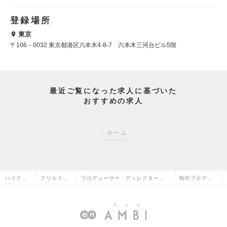
登録場所
東京
〒106－0032 東京都港区六本木4-8-7 六本木三河台ビル5階
最近ご覧になった求人に基づいた
おすすめの求人
ホーム
ハイクラ
クリエイテ
プロデューサー・ディレクター
制作プロデュ
ス求人TO
ィブ系の転
（Web・モバイル・ゲーム関連）
ーサーの求人
P
職
の転職
情報