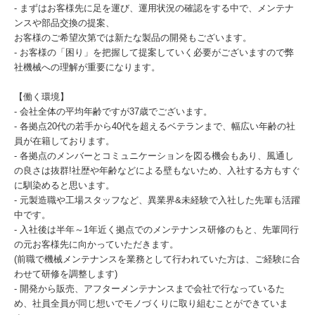
- まずはお客様先に足を運び、運用状況の確認をする中で、メンテナ
ンスや部品交換の提案、
お客様のご希望次第では新たな製品の開発もございます。
- お客様の「困り」を把握して提案していく必要がございますので弊
社機械への理解が重要になります。
【働く環境】
- 会社全体の平均年齢ですが37歳でございます。
- 各拠点20代の若手から40代を超えるベテランまで、幅広い年齢の社
員が在籍しております。
- 各拠点のメンバーとコミュニケーションを図る機会もあり、風通し
の良さは抜群!社歴や年齢などによる壁もないため、入社する方もすぐ
に馴染めると思います。
- 元製造職や工場スタッフなど、異業界&未経験で入社した先輩も活躍
中です。
- 入社後は半年～1年近く拠点でのメンテナンス研修のもと、先輩同行
の元お客様先に向かっていただきます。
(前職で機械メンテナンスを業務として行われていた方は、ご経験に合
わせて研修を調整します)
- 開発から販売、アフターメンテナンスまで会社で行なっているた
め、社員全員が同じ想いでモノづくりに取り組むことができていま