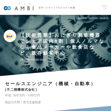
若手ハイキャリアのスカウト転職
掲載期間
26/07/30～26/08/12
【技術営業】おにぎり製造機器
でシェア国内9割｜個人ノルマな
し｜食品メーカーや飲食店な
ど、既存顧客中心
求人No.YYIWD-001
セールスエンジニア（機械・自動車）
不二精機株式会社
年収
500万円～599万円
英語力不問
育児支援制度