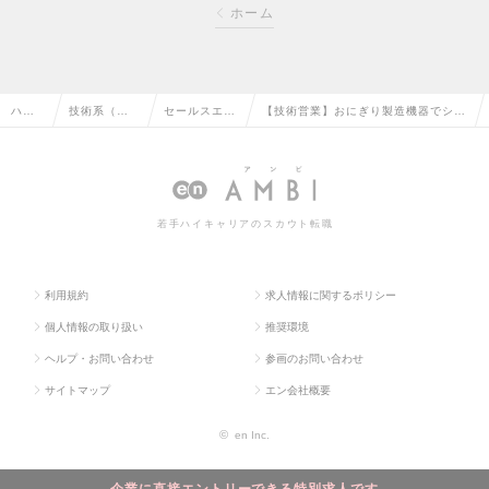
ホーム
ハイ
技術系（機
セールスエン
【技術営業】おにぎり製造機器でシェ
クラ
械・メカト
ジニア（機
ア国内9割｜個人ノルマなし｜食品メ
ス求
ロ・自動
械・自動車）
ーカーや飲食店など、既存顧客中心の
人TO
車）の転職
の転職
求人情報
若手ハイキャリアのスカウト転職
P
利用規約
求人情報に関するポリシー
個人情報の取り扱い
推奨環境
ヘルプ・お問い合わせ
参画のお問い合わせ
サイトマップ
エン会社概要
©
en Inc.