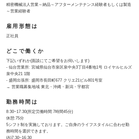
精密機械法人営業～納品～アフターメンテナンス経験者もしくは製造
～営業経験者
雇用形態は
正社員
どこで働くか
下記いずれか(面談にてご希望をお伺いします)
- 仙台営業所: 宮城県仙台市泉区泉中央3丁目4番地1号 ロイヤルヒルズ
泉中央21 1階
- 盛岡出張所: 盛岡市長田町677 クリエ21ビル801号室
→ 営業職募集地域 東北・沖縄・新潟・宇都宮
勤務時間は
8:30~17:30(所定労働時間:7時間45分)
休憩:75分
5シフト制を実施しております。ご自身のライフスタイルに合わせ勤
務時間を選択できます。
(A)7:30~16:30