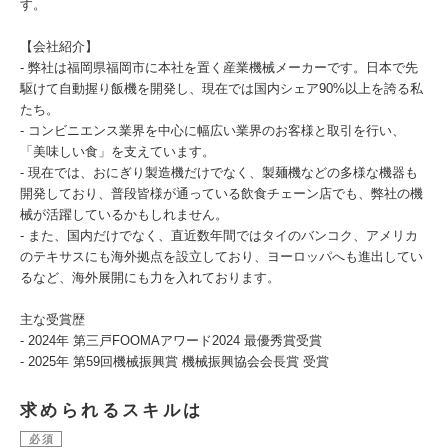
す。
【会社紹介】
- 弊社は福岡県福岡市に本社を置く産業機械メーカーです。日本で先
駆けて自動握り飯機を開発し、現在では国内シェア90%以上を誇る私
たち。
- コンビニエンス業界を中心に幅広い業界のお客様と取引を行い、
「美味しい食」を支えています。
- 現在では、おにぎり製造機だけでなく、製麺機などの多様な機器も
開発しており、普段皆様が通っている飲食チェーン店でも、弊社の機
械が活躍しているかもしれません。
- また、国内だけでなく、直近数年間ではタイのバンコク、アメリカ
のテキサスにも海外拠点を設立しており、ヨーロッパへも進出してい
るなど、海外展開にも力を入れております。
主な受賞歴
- 2024年 第三戸FOOMAアワード2024 最優秀賞受賞
- 2025年 第59回機械振興賞 機械振興協会会長賞 受賞
求められるスキルは
必須