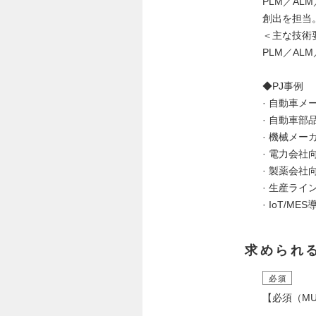
PLM／AL
創出を担当
＜主な技術
PLM／AL
◆PJ事例
· 自動車
· 自動車
· 機械メー
· 電力会
· 製薬会
· 生産ラ
· IoT/
求められ
必須
【必須（MU