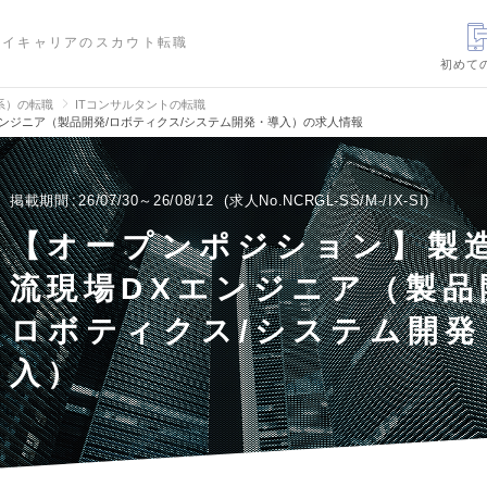
ハイキャリアのスカウト転職
初めて
信系）の転職
ITコンサルタントの転職
ンジニア（製品開発/ロボティクス/システム開発・導入）の求人情報
掲載期間
26/07/30～26/08/12
求人No.NCRGL-SS/M-/IX-SI
【オープンポジション】製
流現場DXエンジニア（製品
ロボティクス/システム開発
入）