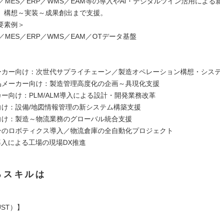
M／MES／ERP／WMS／EAM等の導入やAI・デジタルツイン活用によ
。構想～実装～成果創出まで支援。
要素例＞
M／MES／ERP／WMS／EAM／OTデータ基盤
メーカー向け：次世代サプライチェーン／製造オペレーション構想・シス
部品メーカー向け：製造管理高度化の企画～具現化支援
カー向け：PLM/ALM導入による設計・開発業務改革
社向け：設備/地図情報管理の新システム構築支援
社向け：製造～物流業務のグローバル統合支援
インのロボティクス導入／物流倉庫の全自動化プロジェクト
MES導入による工場の現場DX推進
るスキルは
ST）】