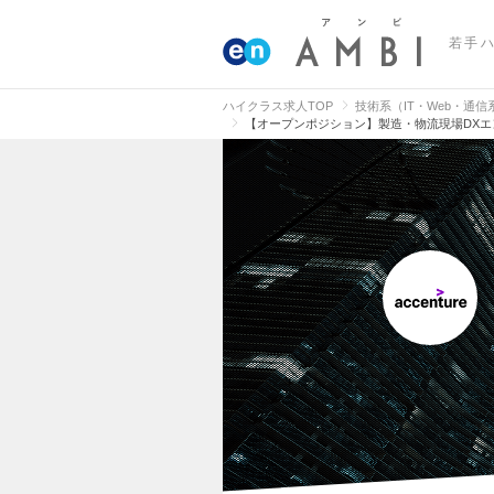
若手
ハイクラス求人TOP
技術系（IT・Web・通
【オープンポジション】製造・物流現場DXエ