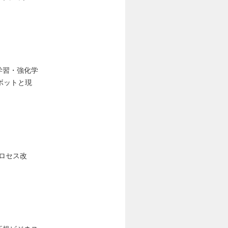
。
模倣学習・強化学
ボットと現
プロセス改