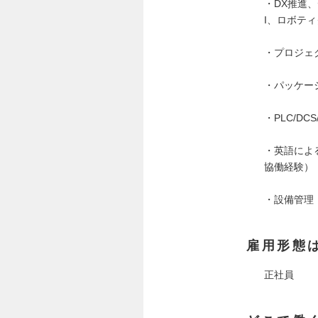
・DX推進、
I、ロボテ
・プロジェ
・パッケー
・PLC/D
・英語によ
協働経験）
・設備管理
雇用形態
正社員