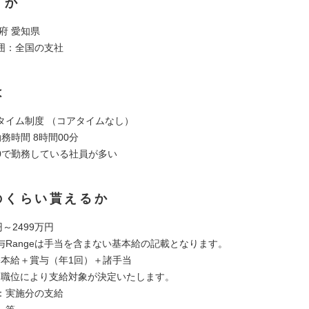
くか
府 愛知県
囲：全国の支社
は
タイム制度 （コアタイムなし）
務時間 8時間00分
8:00で勤務している社員が多い
のくらい貰えるか
円～2499万円
与Rangeは手当を含まない基本給の記載となります。
基本給＋賞与（年1回）＋諸手当
：職位により支給対象が決定いたします。
：実施分の支給