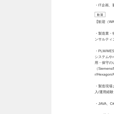
・IT企画
歓迎
【歓迎（WA
・製造業・
ンサルティ
・PLM/ME
システムや
用・保守の
（Siemens/D
r/Hexago
・製造現場
入/運用経験
・JAVA、