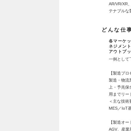
AR/VR/
テナブルな
どんな仕
各マーケッ
ネジメン
アウトプ
一例として
【製造プロ
製造・物流
上・予兆保
用までリー
＜主な技術
MES／Io
【製造オー
AGV、産