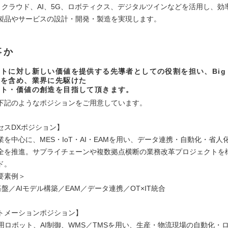
XR、クラウド、AI、5G、ロボティクス、デジタルツインなどを活用し、
製品やサービスの設計・開発・製造を実現します。
事か
トに対し新しい価値を提供する先導者としての役割を担い、Big 
トを含め、業界に先駆けた
ット・価値の創造を目指して頂きます。
下記のようなポジションをご用意しています。
セスDXポジション】
業を中心に、MES・IoT・AI・EAMを用い、データ連携・自動化・省人
全を推進。サプライチェーンや複数拠点横断の業務改革プロジェクトを
ド。
要素例＞
T基盤／AIモデル構築／EAM／データ連携／OT×IT統合
トメーションポジション】
業用ロボット、AI制御、WMS／TMSを用い、生産・物流現場の自動化・