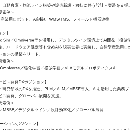
。自動倉庫・物流ライン構築や設備新設・移転に伴う設計～実装を支援
要素例＞
R、産業用ロボット、AI制御、WMS/TMS、フィールド機器連携
ョン】
Isaac Sim／Omniverse等を活用し、デジタルツイン環境上でAI開発（
施。ハードウェア選定等も含めAIを現実世界に実装し、自律型産業用ロ
ションの構築をリード。
要素例＞
im／Omniverse／強化学習／模倣学習／VLAモデル／ロボティクスAI
ービス開発DXポジション】
研究領域のDXを推進。PLM／ALM／MBSE導入、AIを活用した業務
ビス開発、グローバル展開を支援。
要素例＞
LM／MBSE／デジタルツイン／設計効率化／グローバル展開
ューションポジション】