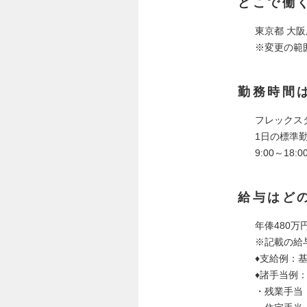
どこで働
東京都 大阪
※変更の範
勤務時間
フレックス
1日の標準勤
9:00～1
給与はど
年俸480万
※記載の給
♦支給例：
♦諸手当例
・残業手当