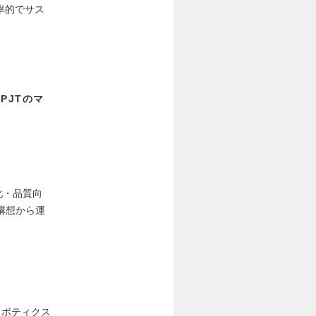
効率的でサス
PJTのマ
化・品質向
構想から運
ロボティクス