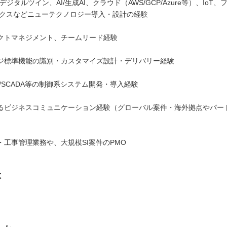
デジタルツイン、AI/生成AI、クラウド（AWS/GCP/Azure等）、IoT、
ィクスなどニューテクノロジー導入・設計の経験
クトマネジメント、チームリード経験
ジ標準機能の識別・カスタマイズ設計・デリバリー経験
CS/SCADA等の制御系システム開発・導入経験
るビジネスコミュニケーション経験（グローバル案件・海外拠点やパー
・工事管理業務や、大規模SI案件のPMO
は