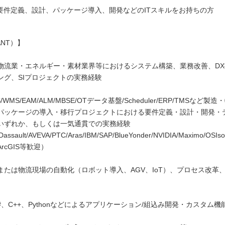
、要件定義、設計、パッケージ導入、開発などのITスキルをお持ちの方
NT）】
物流業・エネルギー・素材業界等におけるシステム構築、業務改善、DX
ング、SIプロジェクトの実務経験
S/WMS/EAM/ALM/MBSE/OTデータ基盤/Scheduler/ERP/TMSなど
パッケージの導入・移行プロジェクトにおける要件定義・設計・開発・
いずれか、もしくは一気通貫での実務経験
assault/AVEVA/PTC/Aras/IBM/SAP/BlueYonder/NVIDIA/Maximo/OSIsof
n/ArcGIS等歓迎）
または物流現場の自動化（ロボット導入、AGV、IoT）、プロセス改革
C#、C++、Pythonなどによるアプリケーション/組込み開発・カスタム