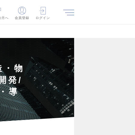
の方へ
会員登録
ログイン
造・物
開発/
・導