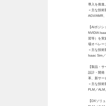
導入を推進
＜主な技術
AGV/AM
【AIポジシ
NVIDIA 
習等）を実
場オペレー
＜主な技術
Isaac S
【製品・サ
設計・開発・
革、新サー
＜主な技術
PLM／A
【DXソリ