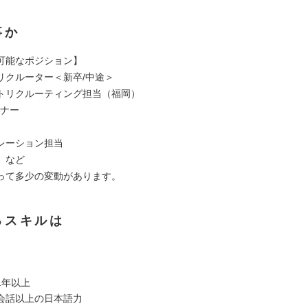
事か
可能なポジション】
リクルーター＜新卒/中途＞
トリクルーティング担当（福岡）
トナー
レーション担当
 など
って多少の変動があります。
るスキルは
1年以上
会話以上の日本語力