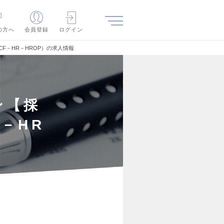
の方へ
会員登録
ログイン
F－HR－HROP）の求人情報
ン【採
－HR