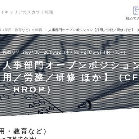
ハイキャリアのスカウト転職
初めて
事（採用・教育など）の転職
人事部門オープンポジション【採用／労務／研修 ほか】（C
掲載期間
26/07/30～26/08/12
求人No.PZFOS-CF-HR-HROP
人事部門オープンポジショ
用／労務／研修 ほか】（CF
－HROP）
用・教育など）