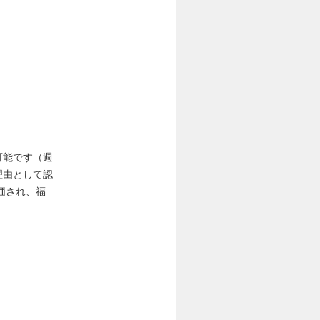
可能です（週
理由として認
価され、福