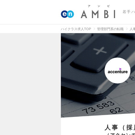
若手
ハイクラス求人TOP
管理部門系の転職
人
人事（採