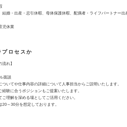
暇
、結婚・出産・忌引休暇、母体保護休暇、配偶者・ライフパートナー出
育児休業
考プロセスか
の流れ】
アル面談
についてや仕事内容の詳細について人事担当からご説明いたします。
ご経験に合うポジションもご提案いたします。
てご理解を深める場としてご活用ください。
は20～30分を想定しております。