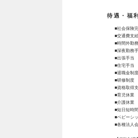
待遇・福
■社会保険
■交通費支
■時間外勤
■深夜勤務
■出張手当
■住宅手当
■退職金制
■研修制度
■資格取得
■育児休業
■介護休業
■短日短時
■ベビーシ
■各種法人