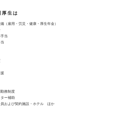
利厚生は
完備（雇用・労災・健康・厚生年金）
給
務手当
手当
度
支援
間勤務制度
ッター補助
会員および契約施設・ホテル ほか