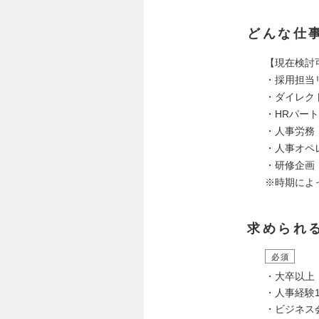
どんな仕
【現在検討
・採用担当
・ダイレク
・HRパー
・人事労務
・人事オペ
・研修企画
※時期によ
求められ
必須
・大卒以上
・人事経験
・ビジネス