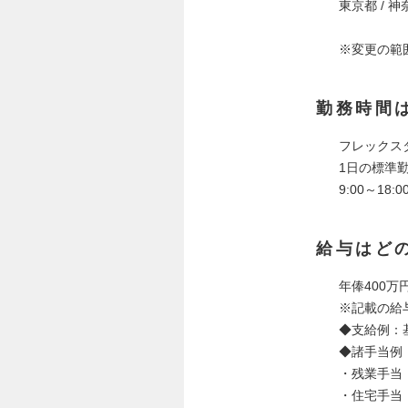
東京都 / 
※変更の範
勤務時間
フレックス
1日の標準勤
9:00～1
給与はど
年俸400万円
※記載の給
◆支給例：
◆諸手当例
・残業手当
・住宅手当