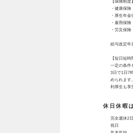
【保険制度
・健康保険
・厚生年金
・雇用保険
・労災保険
給与改定年
【短日短時
一定の条件
3日で1日
められます
利厚生も享
休日休暇
完全週休2
祝日
年末年始