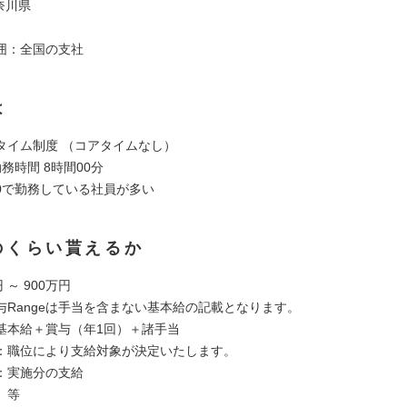
神奈川県
囲：全国の支社
は
タイム制度 （コアタイムなし）
務時間 8時間00分
8:00で勤務している社員が多い
のくらい貰えるか
 ～ 900万円
与Rangeは手当を含まない基本給の記載となります。
基本給＋賞与（年1回）＋諸手当
：職位により支給対象が決定いたします。
：実施分の支給
 等