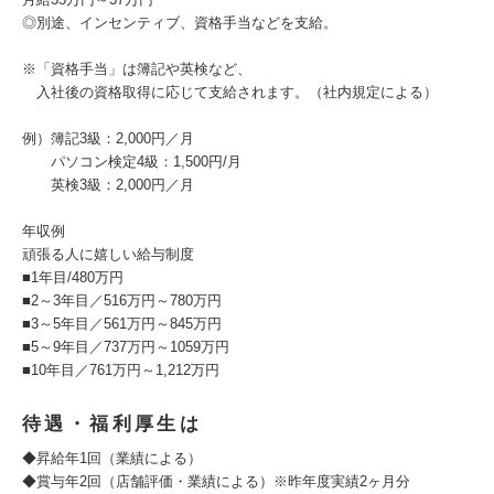
◎別途、インセンティブ、資格手当などを支給。
※「資格手当」は簿記や英検など、
入社後の資格取得に応じて支給されます。（社内規定による）
例）簿記3級：2,000円／月
パソコン検定4級：1,500円/月
英検3級：2,000円／月
年収例
頑張る人に嬉しい給与制度
■1年目/480万円
■2～3年目／516万円～780万円
■3～5年目／561万円～845万円
■5～9年目／737万円～1059万円
■10年目／761万円～1,212万円
待遇・福利厚生は
◆昇給年1回（業績による）
◆賞与年2回（店舗評価・業績による）※昨年度実績2ヶ月分