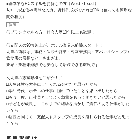
■基本的なPCスキルをお持ちの方（Word・Excel）
└メール送信や簡単な入力、資料作成ができればOK（使っても簡単な
関数程度）
歓迎
◎ブランクがある方、社会人歴10年以上も歓迎！
◎支配人の90％以上が、ホテル業界未経験スタート！
先輩の前職は、事務・保険の営業・客室乗務員・アパレルショップや
飲食店の店長など、さまざま。
業界・業種未経験でも安心して活躍できる環境です！
＼先輩の志望動機をご紹介！／
□人生経験を大事にしてくれる会社だと思ったから
□学生時代、ホテルの仕事に憧れていたことを思い出したから
□もう一度、正社員としてより裁量をもって働きたいと思ったから
□子どもが成長し、これまでの経験を活かして責任のある仕事がした
いから
□店長と同じく、支配人もスタッフの成長を感じられる仕事だと思っ
たから
雇用形態は