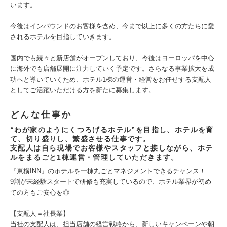
います。
今後はインバウンドのお客様を含め、今まで以上に多くの方たちに愛
されるホテルを目指していきます。
国内でも続々と新店舗がオープンしており、今後はヨーロッパを中心
に海外でも店舗展開に注力していく予定です。さらなる事業拡大を成
功へと導いていくため、ホテル1棟の運営・経営をお任せする支配人
としてご活躍いただける方を新たに募集します。
どんな仕事か
“わが家のようにくつろげるホテル”を目指し、ホテルを育
て、切り盛りし、繁盛させる仕事です。
支配人は自ら現場でお客様やスタッフと接しながら、ホテ
ルをまるごと1棟運営・管理していただきます。
『東横INN』のホテルを一棟丸ごとマネジメントできるチャンス！
9割が未経験スタートで研修も充実しているので、ホテル業界が初め
ての方もご安心を◎
【支配人＝社長業】
当社の支配人は、担当店舗の経営戦略から、新しいキャンペーンや朝