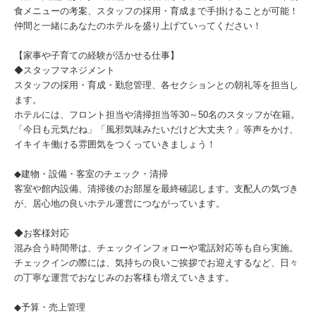
食メニューの考案、スタッフの採用・育成まで手掛けることが可能！
仲間と一緒にあなたのホテルを盛り上げていってください！
【家事や子育ての経験が活かせる仕事】
◆スタッフマネジメント
スタッフの採用・育成・勤怠管理、各セクションとの朝礼等を担当し
ます。
ホテルには、フロント担当や清掃担当等30～50名のスタッフが在籍。
「今日も元気だね」「風邪気味みたいだけど大丈夫？」等声をかけ、
イキイキ働ける雰囲気をつくっていきましょう！
◆建物・設備・客室のチェック・清掃
客室や館内設備、清掃後のお部屋を最終確認します。支配人の気づき
が、居心地の良いホテル運営につながっています。
◆お客様対応
混み合う時間帯は、チェックインフォローや電話対応等も自ら実施。
チェックインの際には、気持ちの良いご挨拶でお迎えするなど、日々
の丁寧な運営でおなじみのお客様も増えていきます。
◆予算・売上管理