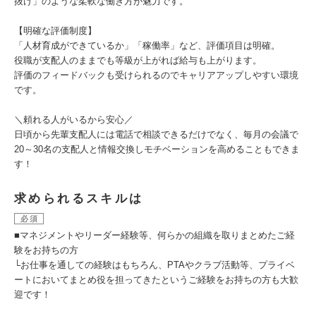
抜け」のような柔軟な働き方が魅力です。
【明確な評価制度】
「人材育成ができているか」「稼働率」など、評価項目は明確。
役職が支配人のままでも等級が上がれば給与も上がります。
評価のフィードバックも受けられるのでキャリアアップしやすい環境
です。
＼頼れる人がいるから安心／
日頃から先輩支配人には電話で相談できるだけでなく、毎月の会議で
20～30名の支配人と情報交換しモチベーションを高めることもできま
す！
求められるスキルは
必須
■マネジメントやリーダー経験等、何らかの組織を取りまとめたご経
験をお持ちの方
└お仕事を通しての経験はもちろん、PTAやクラブ活動等、プライベ
ートにおいてまとめ役を担ってきたというご経験をお持ちの方も大歓
迎です！