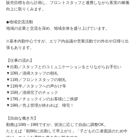
販売目標を自ら計画し、フロントスタッフと連携しながら客室の稼働
向上に取りくみます。
◆地域交流活動
地域の企業と交流を深め、地域全体を盛り上げています。
※基本内勤中心ですが、エリア内会議や営業活動での外出や日帰り出
張もあります。
【仕事の流れ】
▼出勤／スタッフとのコミュニケーションをとりながらお手伝い
▼10時／清掃スタッフの朝礼
▼11時／フロントスタッフの朝礼
▼11時半／スタッフへの声かけ等
▼15時／清掃完了のチェック
▼17時／チェックインのお客様にご挨拶
▼19時／売上管理が終われば、帰宅！
【自由な働き方】
勤務は10時～19時ですが、状況に応じて自由に調整OK。
たとえば「朝8時に出勤して早上がり」「子どもの三者面談のため中