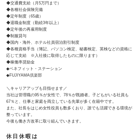
◆交通費支給（月5万円まで）
◆各種社会保険完備
◆定年制度（65歳）
◆退職金制度（勤続3年以上）
◆定年後の再雇用制度
◆制服貸与
◆国内・海外、ホテル社員宿泊割引制度
◆各種資格手当（簿記、パソコン検定、秘書検定、英検などの資格に
応じて支給 ※入社後に取得したものに限ります）
◆稼働率奨励金
◆ベネフィット・ステーション
◆FUJIYAMA倶楽部
＼キャリアアップも目指せます／
当社は管理職の95％が女性で、78％が既婚者。子どもがいる社員も
67％と、仕事と家庭を両立している先輩が多く在籍中です。
また、社長をはじめ女性役員も数多くおり、誰でも活躍できる環境が
整っています。
今後も働き方改革に取り組んでいきます。
休日休暇は