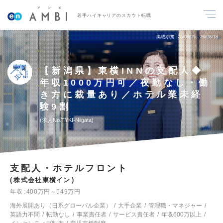
若手ハイキャリアのスカウト転職
掲載期間
26/08/05～26/08/18
【新潟県】東横INNの支配人◆
年収1000万円可／夜勤なし・働
き方に裁量あり／ホテル業未経
験9割
求人No.TYKI-Niigata
支配人・ホテルフロント
株式会社東横イン
年収
400万円～549万円
海外展開あり（日系グローバル企業）
大手企業
管理職・マネジャー
英語力不問
転勤なし
事業責任者
サービス責任者
年収600万以上