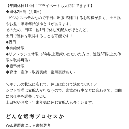
【年間休日118日！プライベートも大切にできます】
◆週休2日制（月8日）
└ビジネスホテルなので平日に出張で利用するお客様が多く、土日祝
やお盆・年末年始はゆとりがあります。
そのため、日曜＋他1日で休む支配人がほとんど。
土日で連休を取得することも可能です！
◆祝日
◆有給休暇
◆リフレッシュ休暇（3年以上勤続いただいた方は、連続5日以上の休
暇を取得可能）
◆慶弔休暇
◆育休・産休（取得実績・復帰実績あり）
＼ホテルの状況に応じて、休日は自分で決めてOK！／
シフト管理は支配人が行なうので、家族の行事などに合わせて、自由
にお仕事を調整してOK。
土日祝やお盆・年末年始に休む支配人も多くいます。
どんな選考プロセスか
Web履歴書による書類選考