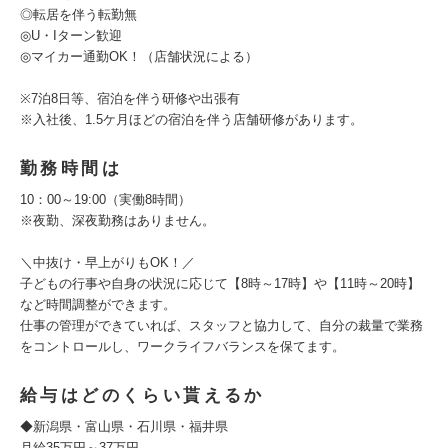
◎転居を伴う転勤無
◎U・Iターン歓迎
◎マイカー通勤OK！（店舗状況による）
※7泊8日等、宿泊を伴う研修や出張有
※入社後、1.5ケ月ほどの宿泊を伴う店舗研修があります。
勤務時間は
10：00～19:00（実働8時間）
※夜勤、深夜勤務はありません。
＼中抜け・早上がりもOK！／
子どもの行事や自身の状況に応じて【8時～17時】や【11時～20時】
など時間調整ができます。
仕事の管理ができていれば、スタッフと協力して、自分の裁量で業務
をコントロールし、ワークライフバランスを保てます。
給与はどのくらい貰えるか
◆新潟県・富山県・石川県・福井県
月給35万円～37万円