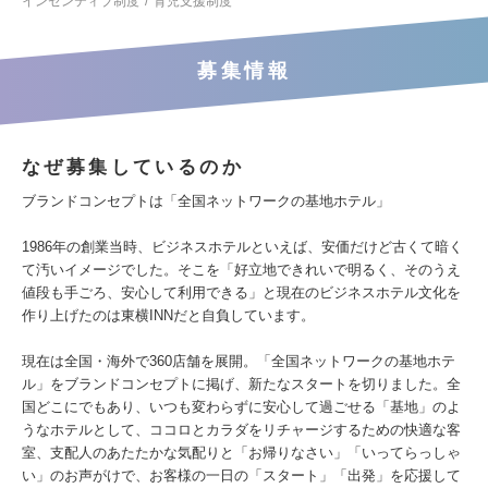
インセンティブ制度
育児支援制度
募集情報
なぜ募集しているのか
ブランドコンセプトは「全国ネットワークの基地ホテル」
1986年の創業当時、ビジネスホテルといえば、安価だけど古くて暗く
て汚いイメージでした。そこを「好立地できれいで明るく、そのうえ
値段も手ごろ、安心して利用できる」と現在のビジネスホテル文化を
作り上げたのは東横INNだと自負しています。
現在は全国・海外で360店舗を展開。「全国ネットワークの基地ホテ
ル」をブランドコンセプトに掲げ、新たなスタートを切りました。全
国どこにでもあり、いつも変わらずに安心して過ごせる「基地」のよ
うなホテルとして、ココロとカラダをリチャージするための快適な客
室、支配人のあたたかな気配りと「お帰りなさい」「いってらっしゃ
い」のお声がけで、お客様の一日の「スタート」「出発」を応援して