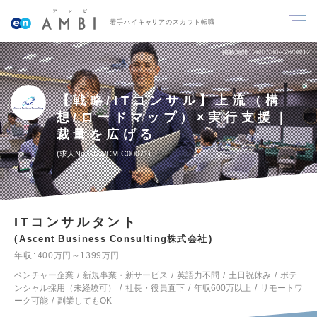
若手ハイキャリアのスカウト転職
掲載期間
26/07/30～26/08/12
【戦略/ITコンサル】上流（構
想/ロードマップ）×実行支援｜
裁量を広げる
求人No.GNWCM-C00071
ITコンサルタント
Ascent Business Consulting株式会社
年収
400万円～1399万円
ベンチャー企業
新規事業・新サービス
英語力不問
土日祝休み
ポテ
ンシャル採用（未経験可）
社長・役員直下
年収600万以上
リモートワ
ーク可能
副業してもOK