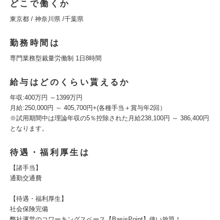
どこで働くか
東京都 / 神奈川県 /千葉県
勤務時間は
専門業務型裁量労働制 1日8時間
給与はどのくらい貰えるか
年収:400万円 ～1399万円
月給:250,000円 ～ 405,700円+(各種手当＋賞与年2回）
※試用期間中は理論年収の5％控除された月給238,100円 ～ 386,400円
となります。
待遇・福利厚生は
【諸手当】
通勤交通費
【待遇・福利厚生】
社会保険完備
弊社運営のコワーキングスペース【BasisPoint】使い放題！