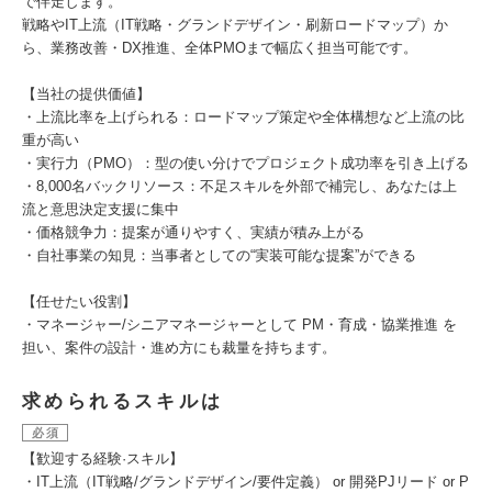
で伴走します。
戦略やIT上流（IT戦略・グランドデザイン・刷新ロードマップ）か
ら、業務改善・DX推進、全体PMOまで幅広く担当可能です。
【当社の提供価値】
・上流比率を上げられる：ロードマップ策定や全体構想など上流の比
重が高い
・実行力（PMO）：型の使い分けでプロジェクト成功率を引き上げる
・8,000名バックリソース：不足スキルを外部で補完し、あなたは上
流と意思決定支援に集中
・価格競争力：提案が通りやすく、実績が積み上がる
・自社事業の知見：当事者としての“実装可能な提案”ができる
【任せたい役割】
・マネージャー/シニアマネージャーとして PM・育成・協業推進 を
担い、案件の設計・進め方にも裁量を持ちます。
求められるスキルは
必須
【歓迎する経験·スキル】
・IT上流（IT戦略/グランドデザイン/要件定義） or 開発PJリード or P