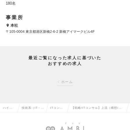
180名
事業所
本社
〒105-0004 東京都港区新橋2-6-2 新橋アイマークビル4F
最近ご覧になった求人に基づいた
おすすめの求人
ホーム
ハイク
技術系（IT・W
ITコンサ
【戦略/ITコンサル】上流（構想/ロ
ラス求
eb・通信系）
ルタント
ードマップ）×実行支援｜裁量を広
人TOP
の転職
の転職
げるの求人情報