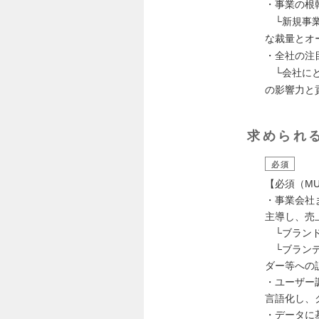
・事業の根
└新規事業
な裁量とオ
・全社の注
└会社にと
の影響力と
求められ
必須
【必須（MU
・事業会社
主導し、売
└ブランド
└ブランデ
ダー等への
・ユーザー
言語化し、
・データに