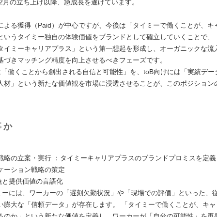
4年2月の立ち上げ以降、急成長を遂げています。
による獲得（Paid）が中心ですが、今後は「タイミーで働くことが、キ
というタイミー独自の体験価値をブランドとして確立していくことで、
タイミーキャリアプラス」という第一想起を形成し、オーガニックな流
基づきマッチング精度を向上させるべきフェーズです。
には「働くことから創出される自信と可能性」を、toB向けには「実績デー
人材」という新たな価値観を市場に浸透させることが、このポジション
事か
】
戦略の立案・実行 ：タイミーキャリアプラスのブランドプロミスを定義し
ケーション戦略の策定
と提供価値の言語化
には、ワーカーの「遅刻欠勤状況」や「現場での評価」といった、
い膨大な「信頼データ」が存在します。 「タイミーで働くことが、キャ
るのか」という新たな価値を定義し、ワーカーが「自分の可能性」を再