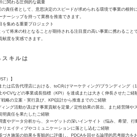
幹に関わる圧倒的な裁量
の責任者として、意思決定のスピードが求められる環境で事業の根幹
ーナーシップを持って業務を推進できます。
目を集める重要プロジェクト
って将来の柱となることが期待される注目度の高い事業に携わること
貢献度を実感できます。
るスキルは
ST）】
または広告代理店における、toC向けマーケティング/ブランディング（
上やCVなどの事業成長指標（KPI）を達成または大きく伸長させたご経
戦略の立案・実行及び、KPI設計から推進までのご経験
ィング活動が及ぼす事業貢献を定量／定性効果の算出、また経営陣や
説明責任を果たしたご経験
調査やデータ分析から、ターゲットの深いインサイト（悩み、希望、行
クリエイティブやコミュニケーションに落とし込むご経験
基づき施策の効果を客観的に評価し、PDCAを回せる論理的思考能力を