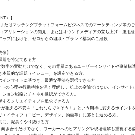
NT）】
、またはマッチングプラットフォームビジネスでのマーケティング等の
ディアリレーションの知見、またはオウンドメディアの立ち上げ・運用経
アップにおける、ゼロからの組織・ブランド構築のご経験
物像】
課題を特定できる方
数字の変動だけでなく、その背景にあるユーザーインサイトや事業構
き本質的な課題（イシュー）を設定できる方。
のインサイトに基づき、最適な手法を選択できる方
トの心理や行動特性を深く理解し 、机上の空論ではない、インサイト
ーション戦略とチャネル選択ができる方。
起するクリエイティブを追求できる方
が抱える不安を「これならできそう！」という期待に変えるポイント
リエイティブ（コピー、デザイン、動画等）に落とし込める方。
共に、泥臭くやり抜ける方
向き合うだけでなく、ワーカーへのヒアリングや現場理解も重視する