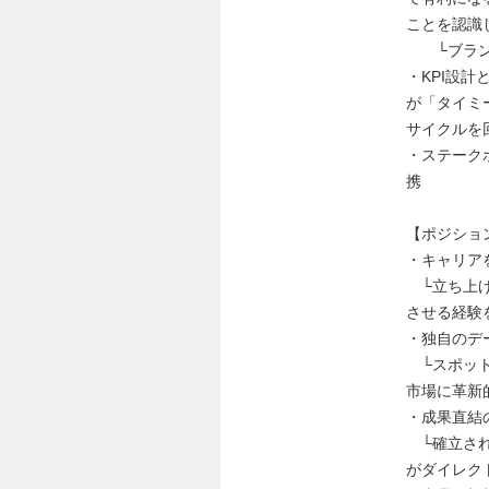
ことを認識
└ブランデ
・KPI設計
が「タイミ
サイクルを
・ステーク
携
【ポジショ
・キャリア
└立ち上げ
させる経験
・独自のデ
└スポット
市場に革新
・成果直結
└確立され
がダイレク