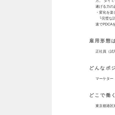
方。 タイ
遂げる力の
・変化を楽
└完璧な計
速でPDCA
雇用形態
正社員（試
どんなポ
マーケター
どこで働
東京都港区東