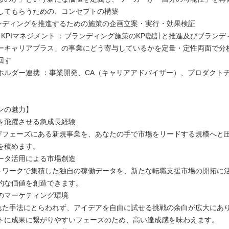
してもらうための、コンセプトの構築
ィングを推進するための施策の企画立案・実行・効果検証
とKPIマネジメント ：ブランディング施策のKPI設計と推進及びブラン
ーキャリアプラス」の事業にどう寄与しているかを定量・定性両面で分
回す
ホルダー連携 ：事業開発、CA（キャリアアドバイザー）、プロダクト
ンの魅力】
を飛躍させる急成長経験
フェーズにある新規事業を、あなたの手で市場をリードする規模へと
を積めます。
ータ活用による市場創造
ワークで集積した独自の稼働データを、新たな転職支援市場の開拓に
的な価値を創造できます。
のマーケティング環境
た手法にとらわれず、アイデアを自由に試せる挑戦の余白が広大にあ
トに成果に繋がりやすいフェーズのため、高い達成感を味わえます。