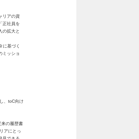
ャリアの資
「正社員を
入の拡大と
タに基づく
のミッショ
、toC向け
従来の履歴書
リアにとっ
発見できる