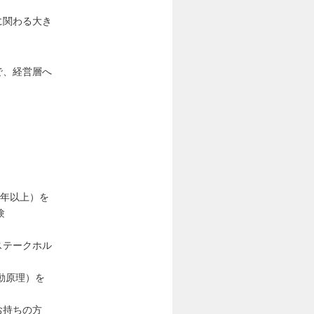
に関わる大き
で、経営層へ
1年以上）を
験
ステークホル
動原理）を
お持ちの方