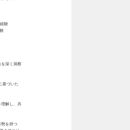
ご経験
験
造を深く洞察
に基づいた
を理解し、共
姿勢を持つ