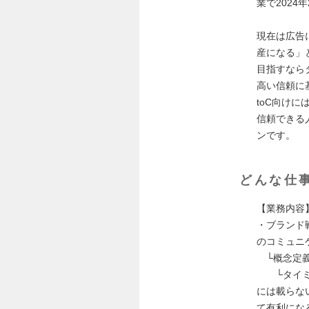
業で202
現在は広告
産になる」
目指すなら
高い信頼に
toC向け
信頼できる
ンです。
どんな仕
【業務内容
・ブランド
のコミュニ
└概念定義
└タイミー
には載らな
て有利にな