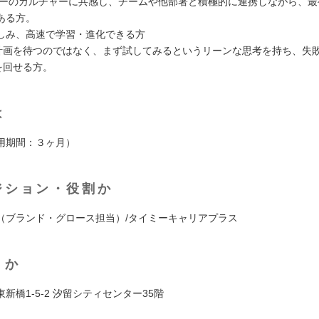
ミーのカルチャーに共感し、チームや他部署と積極的に連携しながら、最
ある方。
しみ、高速で学習・進化できる方
画を待つのではなく、まず試してみるというリーンな思考を持ち、失
を回せる方。
は
用期間：３ヶ月）
ジション・役割か
（ブランド・グロース担当）/タイミーキャリアプラス
くか
新橋1-5-2 汐留シティセンター35階