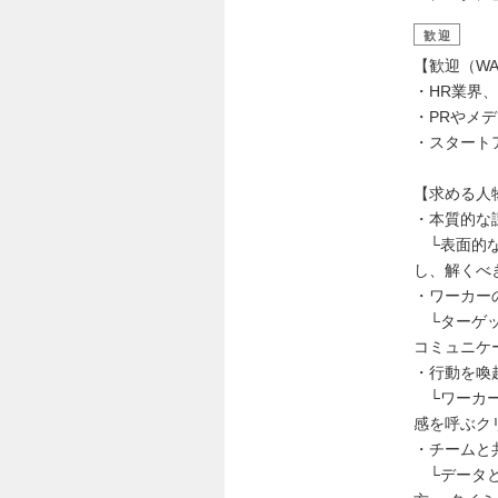
歓迎
【歓迎（WA
・HR業界
・PRやメ
・スタート
【求める人
・本質的な
└表面的な
し、解くべ
・ワーカー
└ターゲッ
コミュニケ
・行動を喚
└ワーカー
感を呼ぶク
・チームと
└データと