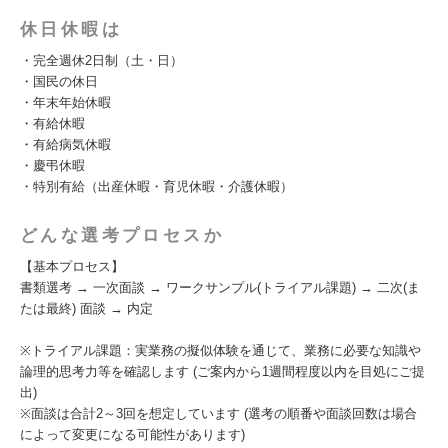
休日休暇は
・完全週休2日制（土・日）
・国民の休日
・年末年始休暇
・有給休暇
・有給病気休暇
・慶弔休暇
・特別有給（出産休暇・育児休暇・介護休暇）
どんな選考プロセスか
【基本プロセス】
書類選考 → 一次面談 → ワークサンプル(トライアル課題) → 二次(ま
たは最終) 面談 → 内定
※トライアル課題：実業務の擬似体験を通じて、業務に必要な知識や
論理的思考力等を確認します (ご案内から1週間程度以内を目処にご提
出)
※面談は合計2～3回を想定しています (選考の順番や面談回数は場合
によって変更になる可能性があります)