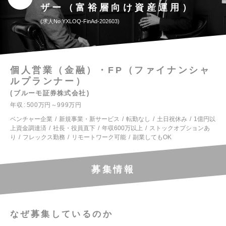
ザー（富裕層向け資産運用）
求人No.YXLOQ-FinAd-202603
個人営業（金融）・FP（ファイナンシャ
ルプランナー）
ブルーモ証券株式会社
年収
500万円～999万円
ベンチャー企業
新規事業・新サービス
転勤なし
土日祝休み
1億円以
上資金調達済
社長・役員直下
年収600万以上
ストックオプションあ
り
フレックス勤務
リモートワーク可能
副業してもOK
募集情報
なぜ募集しているのか