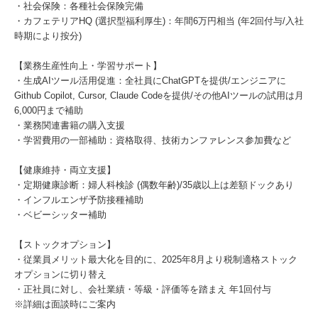
・社会保険：各種社会保険完備
・カフェテリアHQ (選択型福利厚生)：年間6万円相当 (年2回付与/入社
時期により按分)
【業務生産性向上・学習サポート】
・生成AIツール活用促進：全社員にChatGPTを提供/エンジニアに
Github Copilot, Cursor, Claude Codeを提供/その他AIツールの試用は月
6,000円まで補助
・業務関連書籍の購入支援
・学習費用の一部補助：資格取得、技術カンファレンス参加費など
【健康維持・両立支援】
・定期健康診断：婦人科検診 (偶数年齢)/35歳以上は差額ドックあり
・インフルエンザ予防接種補助
・ベビーシッター補助
【ストックオプション】
・従業員メリット最大化を目的に、2025年8月より税制適格ストック
オプションに切り替え
・正社員に対し、会社業績・等級・評価等を踏まえ 年1回付与
※詳細は面談時にご案内