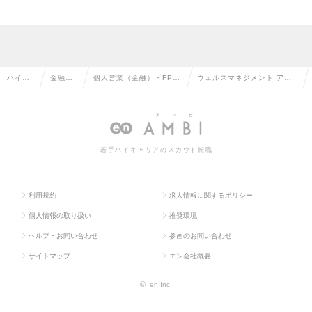
ハイク
金融系
個人営業（金融）・FP
ウェルスマネジメント アド
ラス求
専門職
（ファイナンシャルプラ
バイザー（富裕層向け資産運
人TOP
の転職
ンナー）の転職
用）の求人情報
若手ハイキャリアのスカウト転職
利用規約
求人情報に関するポリシー
個人情報の取り扱い
推奨環境
ヘルプ・お問い合わせ
参画のお問い合わせ
サイトマップ
エン会社概要
©
en Inc.