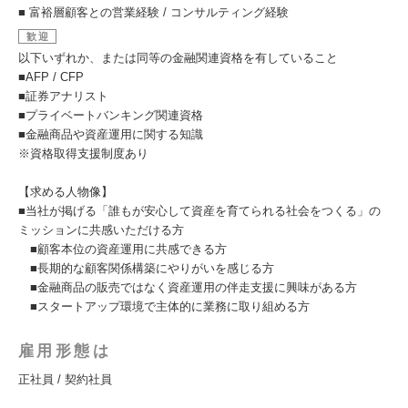
■ 富裕層顧客との営業経験 / コンサルティング経験
歓迎
以下いずれか、または同等の金融関連資格を有していること
■AFP / CFP
■証券アナリスト
■プライベートバンキング関連資格
■金融商品や資産運用に関する知識
※資格取得支援制度あり
【求める人物像】
■当社が掲げる「誰もが安心して資産を育てられる社会をつくる」の
ミッションに共感いただける方
■顧客本位の資産運用に共感できる方
■長期的な顧客関係構築にやりがいを感じる方
■金融商品の販売ではなく資産運用の伴走支援に興味がある方
■スタートアップ環境で主体的に業務に取り組める方
雇用形態は
正社員 / 契約社員