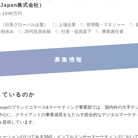
d Japan株式会社
～1999万円
り（日系グローバル企業）
上場企業
管理職・マネジャー
日祝休み
20代役員在籍
社長・役員直下
事業責任者
募集情報
しているのか
d Groupのブランドコマース&マーケティング事業部では、国内外の大手
中心に、クライアントの事業成長をもたらす総合的なデジタルマーケテ
を提供しています。
ューションの1つであるSNS・インフルエンサーマーケティングにおい