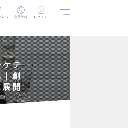
の方へ
会員登録
ログイン
ーケテ
集｜創
業展開