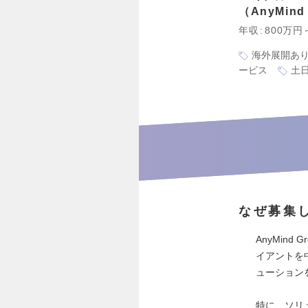
AnyMin
年収
800万円
海外展開あ
ービス
土
なぜ募集
AnyMin
イアントを
ューション
特に、ソリ