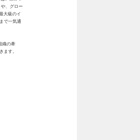
」や、グロー
ア最大級のイ
まで一気通
業組織の牽
きます。