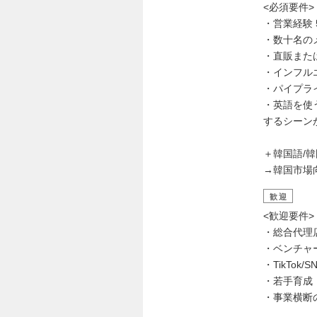
<必須要件>
・営業経験 
・数十名の
・直販また
・インフルエ
・パイプラ
・英語を使
するシーン
＋韓国語/
→韓国市場
歓迎
<歓迎要件>
・総合代理
・ベンチャ
・TikTok
・若手育成
・事業横断