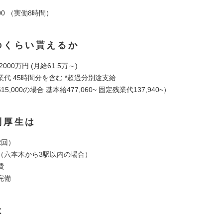
9:00 （実働8時間）
のくらい貰えるか
2000万円 (月給61.5万～)
代 45時間分を含む *超過分別途支給
5,000の場合 基本給477,060~ 固定残業代137,940~）
利厚生は
2回）
（六本木から3駅以内の場合）
費
完備
は