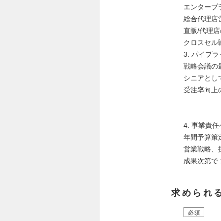
エンタープ
総合代理店
直販/代理
クロスセル戦略（
3. パイプ
戦略会議の
シニアとし
受注率向上
4. 事業責
年間予算策
営業戦略、
成果次第で
求められ
必須