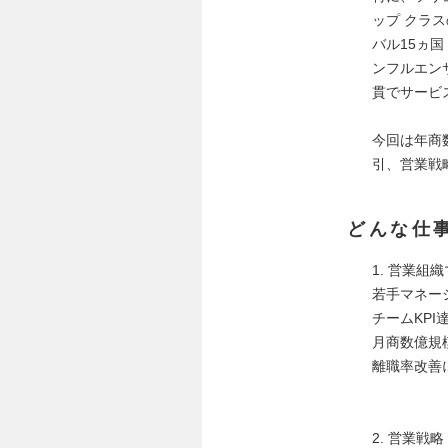
ップ クラ
バル15ヵ国
ンフルエン
貫でサービ
今回は年商数
引、営業戦
どんな仕
1. 営業組
若手マネー
チームKP
月商数億規
離職率改善
2. 営業戦