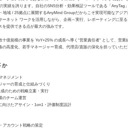
スの実績を誇ります。自社のSNS分析・効果検証ツールである「AnyTag
・地域 / 25拠点に展開するAnyMind Groupだからこそ実現可能なアジ
サーネット ワークを活用しながら、企画～実行、レポーティングに至る
スを提供できる点が最大の強みです。
十億規模の事業を YoY+25% の成長へ導く“営業責任者” として、営
略の高度化、若手マネージャー育成、代理店/直販の深化を担っていただ
事か
織マネジメント
ジャーの育成と仕組みづくり
I達成のための戦略立案・実行
模のチーム運営
に向けたアサイン・1on1・評価制度設計
略・アカウント戦略の策定