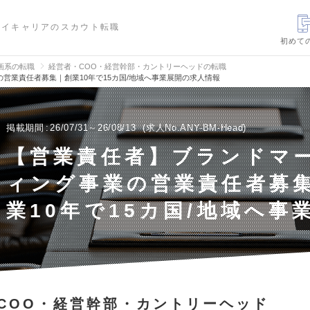
ハイキャリアのスカウト転職
初めて
画系の転職
経営者・COO・経営幹部・カントリーヘッドの転職
営業責任者募集｜創業10年で15カ国/地域へ事業展開の求人情報
掲載期間
26/07/31～26/08/13
求人No.ANY-BM-Head
【営業責任者】ブランドマ
ィング事業の営業責任者募
業10年で15カ国/地域へ事
COO・経営幹部・カントリーヘッド