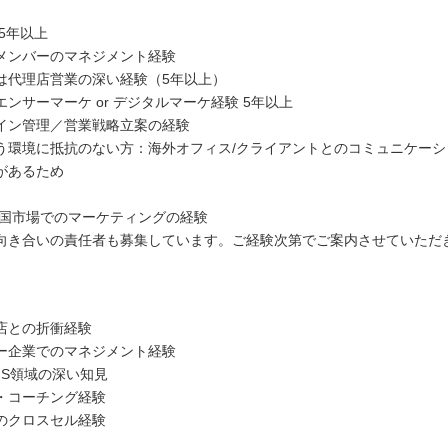
5年以上
メンバーのマネジメント経験
は代理店営業の深い経験（5年以上）
ンサーマーケ or デジタルマーケ経験 5年以上
イン管理／営業戦略立案の経験
う環境に抵抗のない方：海外オフィス/クライアントとのコミュニケーシ
があるため
韓国市場でのマーケティングの経験
向き合いの責任者も募集しています。ご経験次第でご案内させていただ
店との折衝経験
ー企業でのマネジメント経験
/SNS領域の深い知見
・コーチング経験
のクロスセル経験