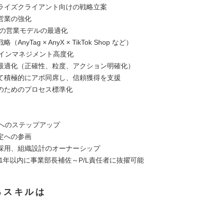
ライズクライアント向けの戦略立案
営業の強化
店の営業モデルの最適化
AnyTag × AnyX × TikTok Shop など）
ラインマネジメント高度化
最適化（正確性、粒度、アクション明確化）
て積極的にアポ同席し、信頼獲得を支援
のためのプロセス標準化
任へのステップアップ
定への参画
採用、組織設計のオーナーシップ
 1年以内に事業部長補佐～P/L責任者に抜擢可能
るスキルは