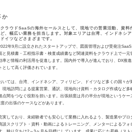
事か
クラウドSaaSの海外セールスとして、現地での営業活動、資料
など、幅広い業務を担当します。対象エリアは台湾、インドネシア
、ドイツなどさまざまです。
2022年9月に設立されたスタートアップで、図面管理および受発注Saa
面と見積書・工程指示書・検査成績書など関連資料をクラウド上で一元
効率と情報の利活用を促進します。国内外で導入が進んでおり、DX推
トとして高く評価されています。
おいては、台湾、インドネシア、フィリピン、ドイツなど多くの国々が
、現地訪問による提案営業、通訳、現地向け資料・カタログ作成など多
拠点間をつなぐ役割を担います。出張頻度は月の半分が現地というケース
程度の出張のケースなどがあります。
充実しており、未経験者でも安心して業務に入れるよう、製造業やプロ
商談スクリプト・資料・動画によるトレーニング、メンターによるフォ
す。独り立ちは2～3ヶ月を目標にしています。成果に応じた昇格（スト