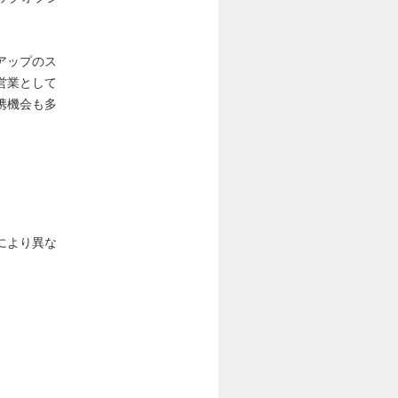
アップのス
営業として
携機会も多
により異な