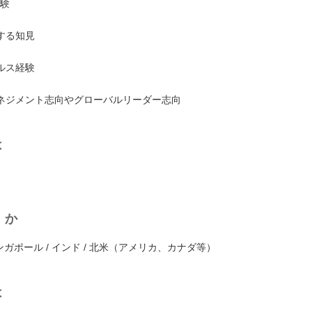
経験
する知見
ルス経験
ネジメント志向やグローバルリーダー志向
は
くか
シンガポール / インド / 北米（アメリカ、カナダ等）
は