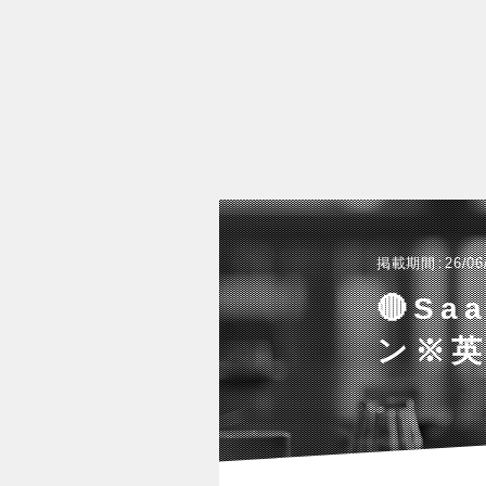
掲載期間
26/06
🔴S
ン※