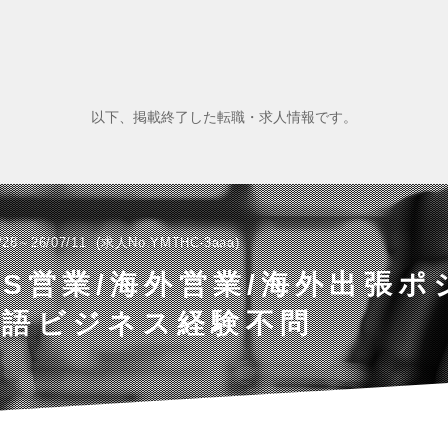
以下、掲載終了した転職・求人情報です。
/28～26/07/11
求人No.YMTHC-3aaa
aaS営業/海外営業/海外出張
英語ビジネス経験不問