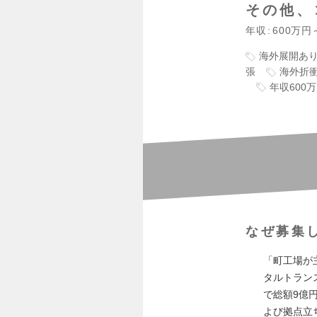
その他、
年収
600万円
海外展開あ
張
海外折
年収600
なぜ募集
「町工場が
タルトラン
で総額9億
よび拠点立