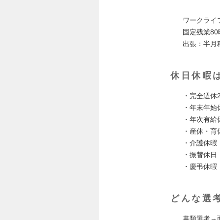
ワークライ
固定残業80
出張：半月
休日休暇
・完全週休
・年末年始
・年次有給
・産休・育
・介護休暇
・振替休日
・慶弔休暇
どんな選
書類選考→