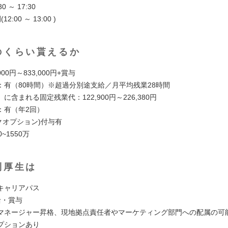
0 ～ 17:30
2:00 ～ 13:00 )
のくらい貰えるか
000円～833,000円+賞与
：有（80時間）※超過分別途支給／月平均残業28時間
に含まれる固定残業代：122,900円～226,380円
：有（年2回）
クオプション)付与有
~1550万
利厚生は
キャリアパス
給・賞与
マネージャー昇格、現地拠点責任者やマーケティング部門への配属の可
プションあり