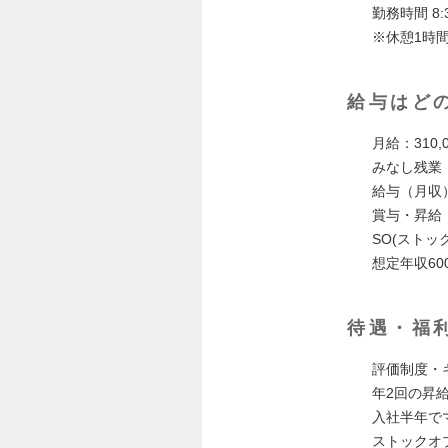
勤務時間 8:3
※休憩1時間(1
給与はど
月給：310,
みなし残業
給与（月収）
賞与・昇給
SO(ストッ
想定年収600
待遇・福
評価制度・
年2回の昇
入社半年で
ストックオ