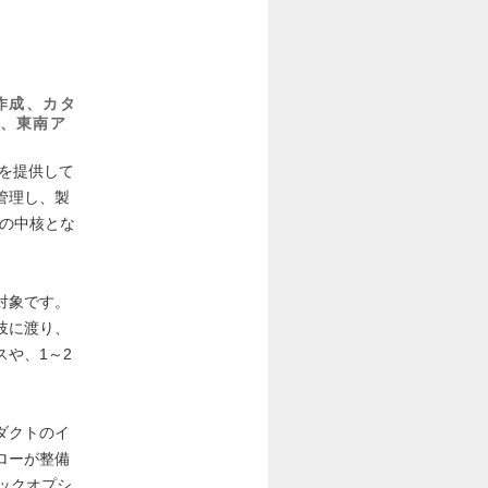
作成、カタ
、東南ア
Sを提供して
管理し、製
進の中核とな
対象です。
岐に渡り、
や、1～2
ダクトのイ
ローが整備
ックオプシ