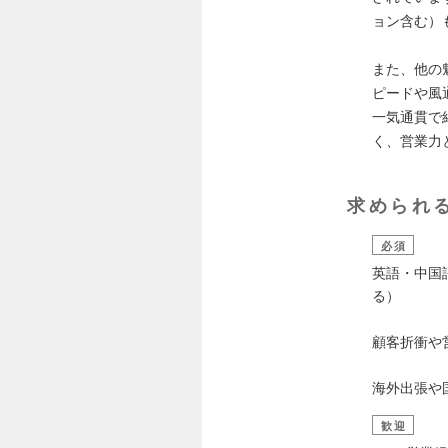
ョン含む）
また、他の
ピードや風
一気通貫で
く、営業力
求められ
必須
英語・中国
る）
顧客折衝や
海外出張や
歓迎