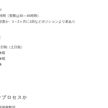
フ
時間（実際は30～45時間）
程度か、1～2ヶ月に1回などポジションより差あり
は
2日制（土日祝）
休暇
休暇
休
考プロセスか
面接複数回