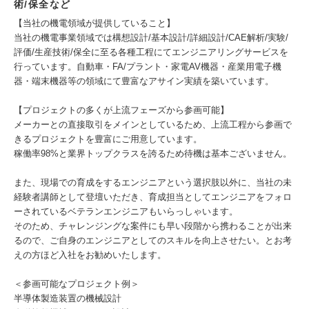
術/保全など
【当社の機電領域が提供していること】
当社の機電事業領域では構想設計/基本設計/詳細設計/CAE解析/実験/
評価/生産技術/保全に至る各種工程にてエンジニアリングサービスを
行っています。自動車・FA/プラント・家電AV機器・産業用電子機
器・端末機器等の領域にて豊富なアサイン実績を築いています。
【プロジェクトの多くが上流フェーズから参画可能】
メーカーとの直接取引をメインとしているため、上流工程から参画で
きるプロジェクトを豊富にご用意しています。
稼働率98%と業界トップクラスを誇るため待機は基本ございません。
また、現場での育成をするエンジニアという選択肢以外に、当社の未
経験者講師として登壇いただき、育成担当としてエンジニアをフォロ
ーされているベテランエンジニアもいらっしゃいます。
そのため、チャレンジングな案件にも早い段階から携わることが出来
るので、ご自身のエンジニアとしてのスキルを向上させたい。とお考
えの方ほど入社をお勧めいたします。
＜参画可能なプロジェクト例＞
半導体製造装置の機械設計