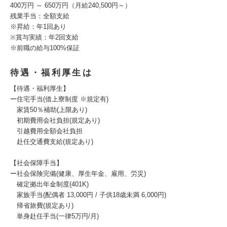
400万円 ～ 650万円（月給240,500円～）
残業手当：全額支給
※昇給：年1回あり
※賞与実績：年2回支給
※前職の給与100%保証
待遇・福利厚生は
【待遇・福利厚生】
ー住宅手当(借上寮制度 ※規定有)
家賃50％補助(上限あり)
初期費用会社負担(規定あり)
引越費用全額会社負担
赴任交通費支給(規定あり)
【社会保障手当】
ー社会保険完備(健康、厚生年金、雇用、労災)
確定拠出年金制度(401K)
家族手当(配偶者 13,000円 / 子供18歳未満 6,000円)
帰省旅費(規定あり)
単身赴任手当(一律5万円/月)