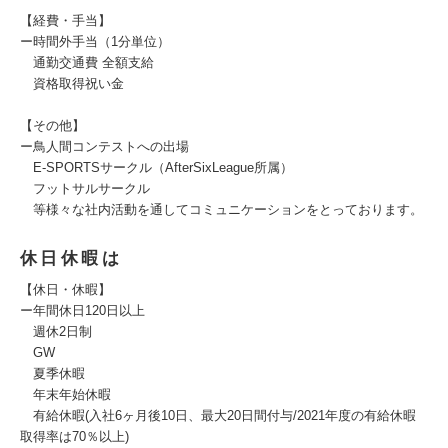
【経費・手当】
ー時間外手当（1分単位）
通勤交通費 全額支給
資格取得祝い金
【その他】
ー鳥人間コンテストへの出場
E-SPORTSサークル（AfterSixLeague所属）
フットサルサークル
等様々な社内活動を通してコミュニケーションをとっております。
休日休暇は
【休日・休暇】
ー年間休日120日以上
週休2日制
GW
夏季休暇
年末年始休暇
有給休暇(入社6ヶ月後10日、最大20日間付与/2021年度の有給休暇
取得率は70％以上)