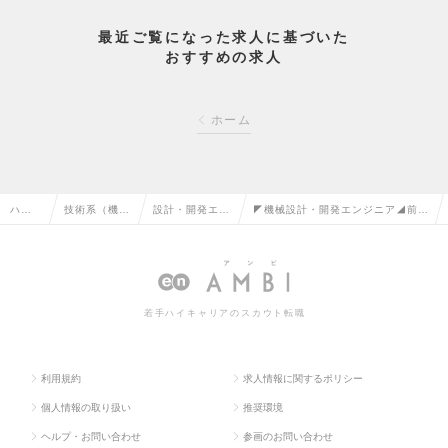
最近ご覧になった求人に基づいた
おすすめの求人
ホーム
ハイ
技術系（機
設計・開発エン
◤機械設計・開発エンジニア◢前職
クラ
械・メカト
ジニア（機械・
給与保証/社員の54％が若手/大手メ
ス求
ロ・自動車）
メカトロ）の転
ーカー3800社以上【関西】の求人
人TO
の転職
職
情報
若手ハイキャリアのスカウト転職
P
利用規約
求人情報に関するポリシー
個人情報の取り扱い
推奨環境
ヘルプ・お問い合わせ
参画のお問い合わせ