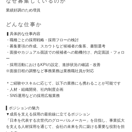
なぜ募集しているのか
業績好調のため増員
どんな仕事か
▍具体的な仕事内容
・職種ごとの採用戦略・採用フローの検討
・募集要項の作成、スカウトなど候補者の集客、書類選考
・面接やカジュアル面談での候補者への動機付け、内定面談・フォロ
ー
・採用活動におけるKPIの設定、進捗状況の確認・改善
※面接日程の調整など事務業務は業務職社員が対応
＊ご経験やスキルに応じて、以下の業務にも携わることが可能です
・人材・組織開発、社内制度企画
・SNS運用などの採用広報業務
▍ポジションの魅力
▼成長を支える採用の最前線に立てるポジション
「日本を代表する次世代のグローバルメーカー」を目指し、事業拡大
を支える人材採用を通じて、会社の未来を共に築ける重要な役割を担