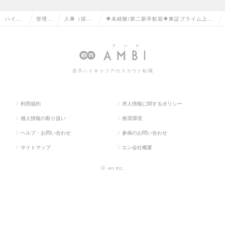
ハイク
管理部
人事（採
🔶未経験/第二新卒歓迎🔶東証プライム上場
ラス求
門系の
用・教育な
メーカーの人事採用職～未来の人事リーダ
人TOP
転職
ど）の転職
ー候補募集～の求人情報
若手ハイキャリアのスカウト転職
利用規約
求人情報に関するポリシー
個人情報の取り扱い
推奨環境
ヘルプ・お問い合わせ
参画のお問い合わせ
サイトマップ
エン会社概要
©
en Inc.