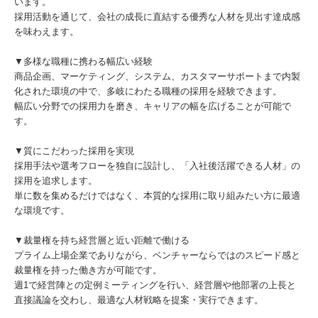
います。
採用活動を通じて、会社の成長に直結する優秀な人材を見出す達成感
を味わえます。
▼多様な職種に携わる幅広い経験
商品企画、マーケティング、システム、カスタマーサポートまで内製
化された環境の中で、多岐にわたる職種の採用を経験できます。
幅広い分野での採用力を磨き、キャリアの幅を広げることが可能で
す。
▼質にこだわった採用を実現
採用手法や選考フローを独自に設計し、「入社後活躍できる人材」の
採用を追求します。
単に数を集めるだけではなく、本質的な採用に取り組みたい方に最適
な環境です。
▼裁量権を持ち経営層と近い距離で働ける
プライム上場企業でありながら、ベンチャーならではのスピード感と
裁量権を持った働き方が可能です。
週1で経営陣との定例ミーティングを行い、経営層や他部署の上長と
直接議論を交わし、最適な人材戦略を提案・実行できます。