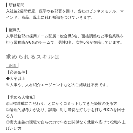
▍研修期間
入社後2週間程度、座学や各部署を回り、当社のビジネスモデル、マ
インド、商品、風土に触れ知識をつけていきます。
▍配属先
人事総務部の採用チーム配属：総合職3名、面接調整など事務業務を
担う業務職が6名のチームで、男性3名、女性6名が在籍しています。
求められるスキルは
必須
【必須条件】
◆大卒以上
※人事や、人材紹介エージェントなどのご経験は不要です。
【求める人物像】
◎目標達成にこだわり、とにかくコミットしてきた経験のある方
◎論理的思考力があり、課題に対し適切な打ち手を打ちPDCAを回せ
る方
◎実力主義の環境で自らの力で年次に関係なく裁量を広げて役職を上
げたい方