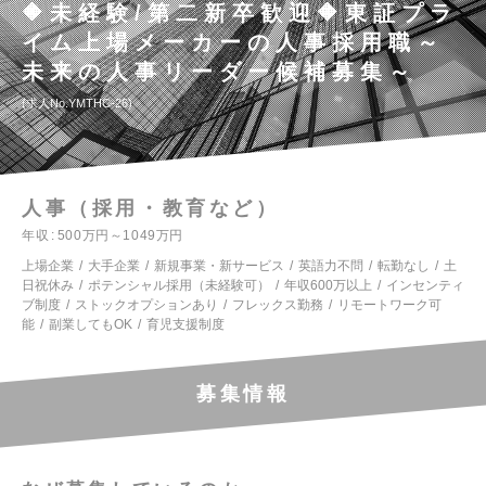
🔶未経験/第二新卒歓迎🔶東証プラ
イム上場メーカーの人事採用職～
未来の人事リーダー候補募集～
求人No.YMTHC-26
人事（採用・教育など）
年収
500万円～1049万円
上場企業
大手企業
新規事業・新サービス
英語力不問
転勤なし
土
日祝休み
ポテンシャル採用（未経験可）
年収600万以上
インセンティ
ブ制度
ストックオプションあり
フレックス勤務
リモートワーク可
能
副業してもOK
育児支援制度
募集情報