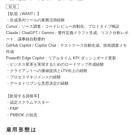
歓迎
【歓迎（WANT）】
・生成系AIツールの業務活用経験
Cursor：ソース調査・コードレビュー自動化、プロトタイプ検証
Claude / ChatGPT / Gemini：要件定義ドラフト生成、リスク分析レポ
ート、議事録自動要約
GitHub Copilot / Copilot Chat：テストケース自動生成、技術調査メモ
作成
PowerBI Edge Copilot：リアルタイム KPI ダッシュボード更新
・ビジネス変革を実現するためのロードマップ作成経験
・クライアントへの価値提供とLTV向上の経験
・プロセスマネジメントの経験
・データドリブンな意思決定の経験
【歓迎する資格等】
・認定スクラムマスター
・PMP
・PMBOK の知見
雇用形態は