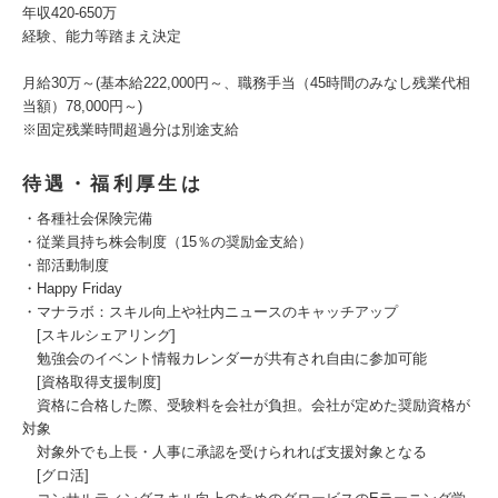
年収420-650万
経験、能力等踏まえ決定
月給30万～(基本給222,000円～、職務手当（45時間のみなし残業代相
当額）78,000円～)
※固定残業時間超過分は別途支給
待遇・福利厚生は
・各種社会保険完備
・従業員持ち株会制度（15％の奨励金支給）
・部活動制度
・Happy Friday
・マナラボ：スキル向上や社内ニュースのキャッチアップ
[スキルシェアリング]
勉強会のイベント情報カレンダーが共有され自由に参加可能
[資格取得支援制度]
資格に合格した際、受験料を会社が負担。会社が定めた奨励資格が
対象
対象外でも上長・人事に承認を受けられれば支援対象となる
[グロ活]