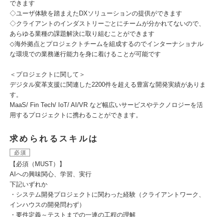
できます
◇ユーザ体験を踏まえたDXソリューションの提供ができます
◇クライアントのインダストリーごとにチームが分かれてないので、
あらゆる業種の課題解決に取り組むことができます
◇海外拠点とプロジェクトチームを組成するのでインターナショナル
な環境での業務遂行能力を身に着けることが可能です
＜プロジェクトに関して＞
デジタル変革支援に関連した2200件を超える豊富な開発実績がありま
す。
MaaS/ Fin Tech/ IoT/ AI/VR など幅広いサービスやテクノロジーを活
用するプロジェクトに携わることができます。
求められるスキルは
必須
【必須（MUST）】
AIへの興味関心、学習、実行
下記いずれか
・システム開発プロジェクトに関わった経験（クライアントワーク、
インハウスの開発問わず）
・要件定義～テストまでの一連の工程の理解