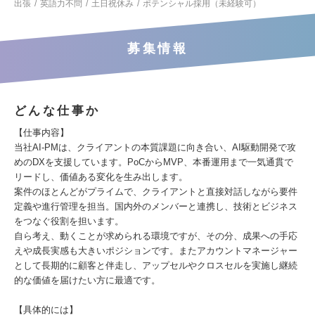
出張
英語力不問
土日祝休み
ポテンシャル採用（未経験可）
募集情報
どんな仕事か
【仕事内容】
当社AI-PMは、クライアントの本質課題に向き合い、AI駆動開発で攻
めのDXを支援しています。PoCからMVP、本番運用まで一気通貫で
リードし、価値ある変化を生み出します。
案件のほとんどがプライムで、クライアントと直接対話しながら要件
定義や進行管理を担当。国内外のメンバーと連携し、技術とビジネス
をつなぐ役割を担います。
自ら考え、動くことが求められる環境ですが、その分、成果への手応
えや成長実感も大きいポジションです。またアカウントマネージャー
として長期的に顧客と伴走し、アップセルやクロスセルを実施し継続
的な価値を届けたい方に最適です。
【具体的には】