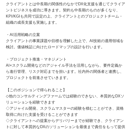
クライアントとは中長期の関係性のなかでDX化支援を通じてクライア
ントビジネスを成功に導きます。契約も中長期のものが多くなり、
KPI/KGIも共同で設定の上、クライアントとのプロジェクトチーム・
組織の成長支援も実施します。
・AI活用戦略の立案
クライアントの事業課題や目標を理解した上で、AI技術の適用領域を
検討。価値検証に向けたロードマップの設計を行います。
・プロジェクト推進・マネジメント
AI×スクラム開発などのアジャイル手法を活用しながら、要件定義か
ら進行管理、リスク対応までを担います。社内外の関係者と連携し、
プロジェクトを前進させていきます。
【このポジションで得られること】
◇他のコンサルティングファームでは経験のできない、本質的なDXソ
リューションを経験できます
◇アジャイル開発、スクラムマスターの経験を積むことができ、資格
取得に向けた支援を受けることができます
◇クライアントへの提案からデリバリーまでが経験でき、クライアン
トに対して本質的なDXのソリューションを最後まで責任をもって提供