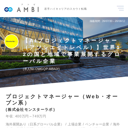
若手ハイキャリアのスカウト転職
掲載期間
26/07/30～26/08/12
【AIプロジェクトマネージャー
（アソシエイトレベル）】世界1
2の国と地域で事業展開するグロ
ーバル企業
求人No.OWGQP-AIBAJr
プロジェクトマネージャー（Web・オー
プン系）
株式会社モンスターラボ
年収
400万円～749万円
海外展開あり（日系グローバル企業）
上場企業
ベンチャー企業
海外