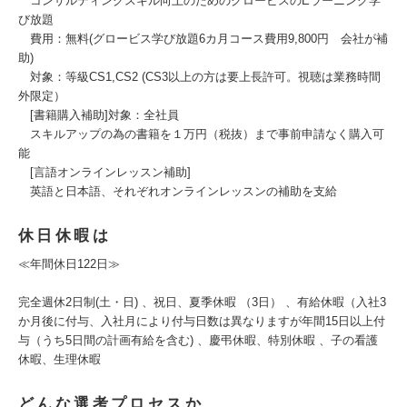
コンサルティングスキル向上のためのグロービスのEラーニング学
び放題
費用：無料(グロービス学び放題6カ月コース費用9,800円 会社が補
助)
対象：等級CS1,CS2 (CS3以上の方は要上長許可。視聴は業務時間
外限定）
[書籍購入補助]対象：全社員
スキルアップの為の書籍を１万円（税抜）まで事前申請なく購入可
能
[言語オンラインレッスン補助]
英語と日本語、それぞれオンラインレッスンの補助を支給
休日休暇は
≪年間休日122日≫
完全週休2日制(土・日) 、祝日、夏季休暇 （3日） 、有給休暇（入社3
か月後に付与、入社月により付与日数は異なりますが年間15日以上付
与（うち5日間の計画有給を含む) 、慶弔休暇、特別休暇 、子の看護
休暇、生理休暇
どんな選考プロセスか