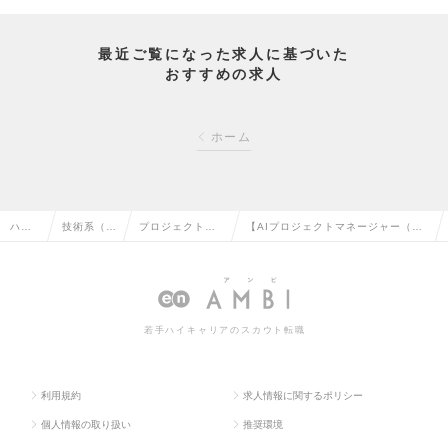
最近ご覧になった求人に基づいた
おすすめの求人
ホーム
ハイ
技術系（I
プロジェクトマ
【AIプロジェクトマネージャー（ア
クラ
T・Web・
ネージャー（We
ソシエイトレベル）】世界12の国と
ス求
通信系）の
b・オープン系）
地域で事業展開するグローバル企業
人TO
転職
の転職
の求人情報
若手ハイキャリアのスカウト転職
P
利用規約
求人情報に関するポリシー
個人情報の取り扱い
推奨環境