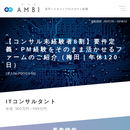
若手ハイキャリアのスカウト転職
掲載期間
26/07/30～26/08/12
【コンサル未経験者8割】要件定
義・PM経験をそのまま活かせるフ
ァームのご紹介（梅田｜年休120
日）
求人No.PDGGX-65
ITコンサルタント
年収
500万円～999万円