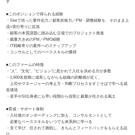
す
■このポジションで得られる経験
・SIerで培った要件化力／顧客折衝力／PM・調整経験を、そのまま上
流×実行寄りに拡張
・顧客の本質課題に踏み込む立場でのプロジェクト推進
・裁量大きめのPM／PMO経験
・IT戦略寄りの案件へのステップアップ
・コンサルとしてのベーススキルの獲得
■このファームの特徴
・“人”、“文化”、“ビジョン”に惹かれて入社を決める方が多数
・1,600名規模に成長しながらも組織の距離感が近く、
上司やマネージャーの考え方・判断プロセスをすぐそばで学べる成
長環境
・若手やSI出身者にも早い段階から役割と裁量が任される風土
■育成・サポート体制
・入社後のオンボーディングに加え、コンサルタントとして
必要なベーススキルをいつでも体系的に学べる
・見て学び、任されて挑戦し、きちんとフィードバックをもらえる設
計