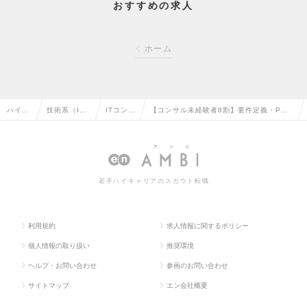
おすすめの求人
ホーム
ハイク
技術系（I
ITコンサ
【コンサル未経験者8割】要件定義・PM
ラス求
T・Web・通
ルタント
経験をそのまま活かせるファームのご紹介
人TOP
信系）の転
の転職
（梅田｜年休120日）の求人情報
職
若手ハイキャリアのスカウト転職
利用規約
求人情報に関するポリシー
個人情報の取り扱い
推奨環境
ヘルプ・お問い合わせ
参画のお問い合わせ
サイトマップ
エン会社概要