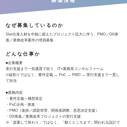
募集情報
なぜ募集しているのか
SIer出身人材を中核に据えたプロジェクト拡大に伴う、PMO／DX推
進／業務改革案件の増員募集
どんな仕事か
■企業概要
実行支援まで一気通貫で担う、IT×業務系コンサルファーム
※縦割りではなく、要件定義 → PoC → PMO → 実行支援まで一貫し
て担当
■業務内容
・要件定義～構想策定
・PoC企画・推進
・PMO（進捗／課題管理、関係者調整、意思決定支援）
・DX推進／業務改革プロジェクトの実行支援
※「提案して終わり」ではなく、「動くところまで」関われる設計で