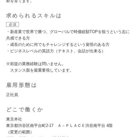
材を育てます。
求められるスキルは
必須
・新産業で世界で勝つ、グローバルで時価総額TOPを狙うという志に
共感できる方
・成長のために何でもチャレンジするという覚悟のある方
・ビジネスレベルの英語力（テキスト、会話が出来る）
※前提の業務経験は問いません。
スタンス面を最重要視しています。
雇用形態は
正社員
どこで働くか
東京本社
東京都渋谷区南平台町2-17 Ａ－ＰＬＡＣＥ渋谷南平台 4階
（変更の範囲）