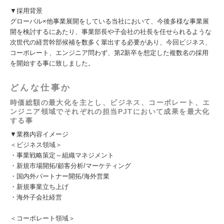
▼採用背景
グローバル×他事業展開をしている当社において、今後多様な事業展
開を検討するにあたり、事業部長や子会社の社長を任せられるような
次世代の経営幹部候補を数多く輩出する必要があり、今回ビジネス、
コーポレート、エンジニア問わず、第2新卒を想定した複数名の採用
を開始する事に致しました。
どんな仕事か
時価総額の最大化を主とし、ビジネス、コーポレート、エ
ンジニア領域でそれぞれの担当PJTにおいて成果を最大化
する事
▼業務内容イメージ
＜ビジネス領域＞
・事業戦略策定～組織マネジメント
・新規市場開拓/顧客分析/マーケティング
・国内外パートナー開拓/海外営業
・新規事業立ち上げ
・海外子会社経営
＜コーポレート領域＞