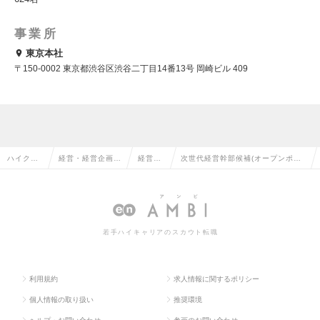
事業所
東京本社
〒150-0002 東京都渋谷区渋谷二丁目14番13号 岡崎ビル 409
ハイクラ
経営・経営企画・
経営企
次世代経営幹部候補(オープンポジ
ス求人TO
事業企画系の転職
画の転
ション) ※ポテンシャルの求人情
P
職
報
若手ハイキャリアのスカウト転職
利用規約
求人情報に関するポリシー
個人情報の取り扱い
推奨環境