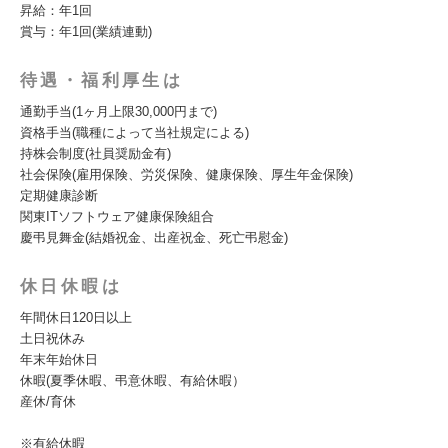
昇給：年1回
賞与：年1回(業績連動)
待遇・福利厚生は
通勤手当(1ヶ月上限30,000円まで)
資格手当(職種によって当社規定による)
持株会制度(社員奨励金有)
社会保険(雇用保険、労災保険、健康保険、厚生年金保険)
定期健康診断
関東ITソフトウェア健康保険組合
慶弔見舞金(結婚祝金、出産祝金、死亡弔慰金)
休日休暇は
年間休日120日以上
土日祝休み
年末年始休日
休暇(夏季休暇、弔意休暇、有給休暇）
産休/育休
※有給休暇