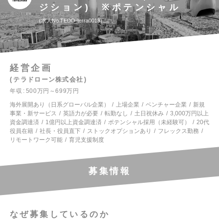
ジション) ※ポテンシャル
求人No.TEDO-terra0018
経営企画
テラドローン株式会社
年収
500万円～699万円
海外展開あり（日系グローバル企業）
上場企業
ベンチャー企業
新規
事業・新サービス
英語力が必要
転勤なし
土日祝休み
3,000万円以上
資金調達済
1億円以上資金調達済
ポテンシャル採用（未経験可）
20代
役員在籍
社長・役員直下
ストックオプションあり
フレックス勤務
リモートワーク可能
育児支援制度
募集情報
なぜ募集しているのか