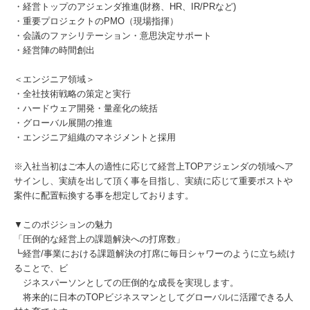
・経営トップのアジェンダ推進(財務、HR、IR/PRなど)
・重要プロジェクトのPMO（現場指揮）
・会議のファシリテーション・意思決定サポート
・経営陣の時間創出
＜エンジニア領域＞
・全社技術戦略の策定と実行
・ハードウェア開発・量産化の統括
・グローバル展開の推進
・エンジニア組織のマネジメントと採用
※入社当初はご本人の適性に応じて経営上TOPアジェンダの領域へア
サインし、実績を出して頂く事を目指し、実績に応じて重要ポストや
案件に配置転換する事を想定しております。
▼このポジションの魅力
「圧倒的な経営上の課題解決への打席数」
┗経営/事業における課題解決の打席に毎日シャワーのように立ち続け
ることで、ビ
ジネスパーソンとしての圧倒的な成長を実現します。
将来的に日本のTOPビジネスマンとしてグローバルに活躍できる人