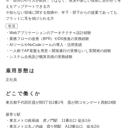
※「自分のやり方が絶対」ではなく、状況や新しい技術に合わせて考
えをアップデートできる方
※知らない領域に関する指摘や、年下・部下からの提案であっても、
フラットに耳を傾けられる方
歓迎
・Webアプリケーションのアーキテクチャ設計経験
・業務フローの改善（BPR）やDX推進の実務経験
・AIツールやNoCodeツールの導入・活用実績
・一人称でAP基盤を用意～開発遂行の実務ないし実開発の経験
・システム企画及び概算見積の実務経験
雇用形態は
正社員
どこで働くか
東京都千代田区霞が関3丁目2番1号 霞が関コモンゲート西館24階
最寄り駅
・東京メトロ銀座線 虎ノ門駅 11番出口 徒歩1分
・東京メトロ丸ノ内線 霞ケ関駅 A13番出口 徒歩2分