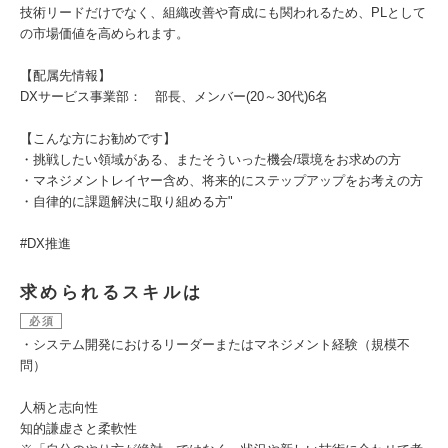
技術リードだけでなく、組織改善や育成にも関われるため、PLとして
の市場価値を高められます。
【配属先情報】
DXサービス事業部： 部長、メンバー(20～30代)6名
【こんな方にお勧めです】
・挑戦したい領域がある、またそういった機会/環境をお求めの方
・マネジメントレイヤー含め、将来的にステップアップをお考えの方
・自律的に課題解決に取り組める方"
#DX推進
求められるスキルは
必須
・システム開発におけるリーダーまたはマネジメント経験（規模不
問）
人柄と志向性
知的謙虚さと柔軟性