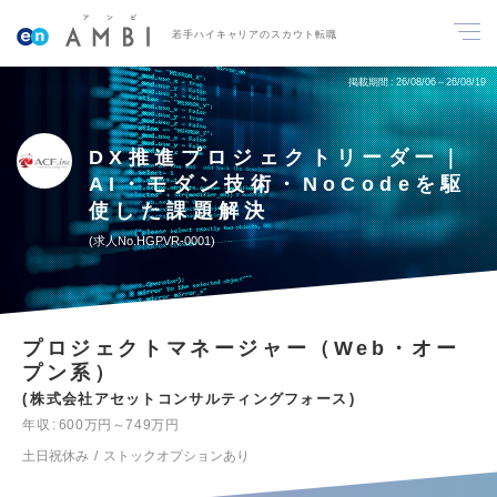
若手ハイキャリアのスカウト転職
掲載期間
26/08/06～26/08/19
DX推進プロジェクトリーダー｜
AI・モダン技術・NoCodeを駆
使した課題解決
求人No.HGPVR-0001
プロジェクトマネージャー（Web・オー
プン系）
株式会社アセットコンサルティングフォース
年収
600万円～749万円
土日祝休み
ストックオプションあり