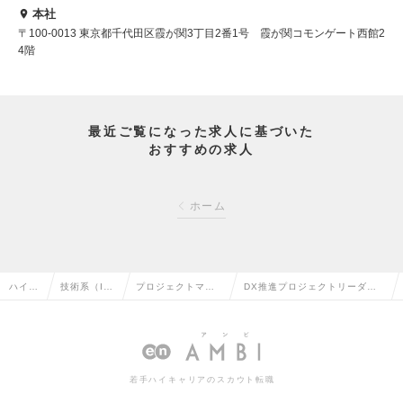
本社
〒100-0013 東京都千代田区霞が関3丁目2番1号 霞が関コモンゲート西館2
4階
最近ご覧になった求人に基づいた
おすすめの求人
ホーム
ハイク
技術系（I
プロジェクトマネ
DX推進プロジェクトリーダー
ラス求
T・Web・
ージャー（Web・
｜AI・モダン技術・NoCodeを
人TOP
通信系）の
オープン系）の転
駆使した課題解決の求人情報
転職
職
若手ハイキャリアのスカウト転職