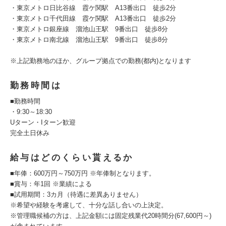
・東京メトロ日比谷線 霞ケ関駅 A13番出口 徒歩2分
・東京メトロ千代田線 霞ケ関駅 A13番出口 徒歩2分
・東京メトロ銀座線 溜池山王駅 9番出口 徒歩8分
・東京メトロ南北線 溜池山王駅 9番出口 徒歩8分
※上記勤務地のほか、グループ拠点での勤務(都内)となります
勤務時間は
■勤務時間
・9:30～18:30
Uターン・Iターン歓迎
完全土日休み
給与はどのくらい貰えるか
■年俸：600万円～750万円 ※年俸制となります。
■賞与：年1回 ※業績による
■試用期間：3カ月（待遇に差異ありません）
※希望や経験を考慮して、十分な話し合いの上決定。
※管理職候補の方は、上記金額には固定残業代20時間分(67,600円～)