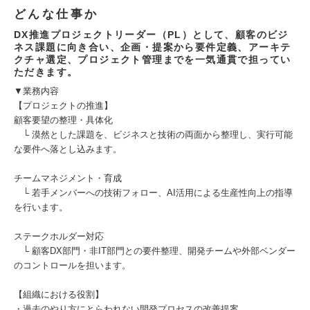
どんな仕事か
DX推進プロジェクトリーダー（PL）として、顧客のビジ
ネス課題に向き合い、企画・提案から要件定義、アーキテ
クチャ選定、プロジェクト管理までを一気通貫で担ってい
ただきます。
▼業務内容
【プロジェクトの推進】
顧客要望の整理・具体化
└ 漠然とした課題を、ビジネスと技術の両面から整理し、実行可能
な要件へ落とし込みます。
チームマネジメント・育成
└ 若手メンバーへの技術フォロー、AI活用による生産性向上の指導
を行います。
ステークホルダー対応
└ 顧客DX部門・非IT部門との要件整理、開発チームや外部ベンダー
のコントロールを担います。
【組織における役割】
・過去のやり方にとらわれない開発プロセスの改善提案