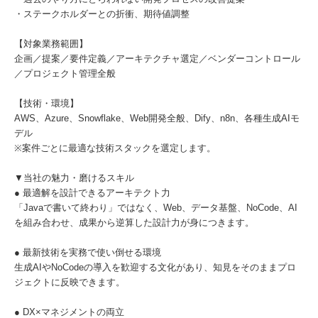
・ステークホルダーとの折衝、期待値調整
【対象業務範囲】
企画／提案／要件定義／アーキテクチャ選定／ベンダーコントロール
／プロジェクト管理全般
【技術・環境】
AWS、Azure、Snowflake、Web開発全般、Dify、n8n、各種生成AIモ
デル
※案件ごとに最適な技術スタックを選定します。
▼当社の魅力・磨けるスキル
● 最適解を設計できるアーキテクト力
「Javaで書いて終わり」ではなく、Web、データ基盤、NoCode、AI
を組み合わせ、成果から逆算した設計力が身につきます。
● 最新技術を実務で使い倒せる環境
生成AIやNoCodeの導入を歓迎する文化があり、知見をそのままプロ
ジェクトに反映できます。
● DX×マネジメントの両立