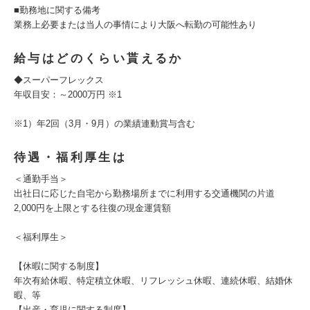
■勤務地に関する備考
業務上必要または当人の事情により大阪へ転勤の可能性あり
給与はどのくらい貰えるか
◆スーパーフレックス
年収目安：～2000万円 ※1
※1）年2回（3月・9月）の業績連動賞与含む
待遇・福利厚生は
＜通勤手当＞
出社日に応じた自宅から勤務場所までに利用する交通機関の片道
2,000円を上限とする往復の現金運賃額
＜福利厚生＞
【休暇に関する制度】
年次有給休暇、特定積立休暇、リフレッシュ休暇、連続休暇、結婚休
暇、等
【出産・育児に関する制度】