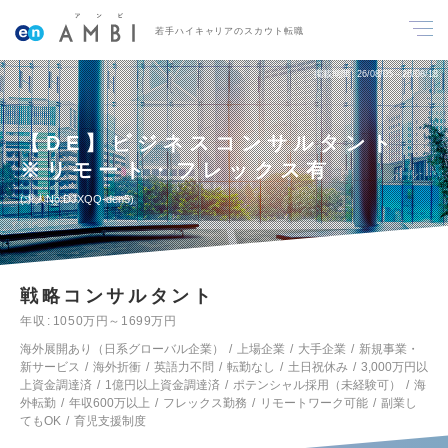
若手ハイキャリアのスカウト転職
掲載期間
26/08/05～26/08/18
【DE】ビジネスコンサルタント
※リモート・フレックス有
求人No.DJXQQ-den5
戦略コンサルタント
年収
1050万円～1699万円
海外展開あり（日系グローバル企業）
上場企業
大手企業
新規事業・
新サービス
海外折衝
英語力不問
転勤なし
土日祝休み
3,000万円以
上資金調達済
1億円以上資金調達済
ポテンシャル採用（未経験可）
海
外転勤
年収600万以上
フレックス勤務
リモートワーク可能
副業し
てもOK
育児支援制度