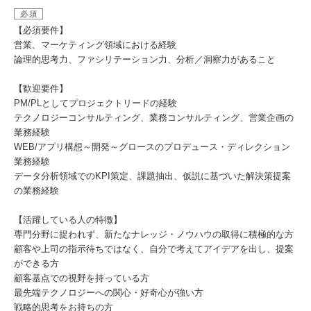
必須
【必須要件】
営業、マーケティング領域における経験
論理的思考力、ファシリテーション力、分析／洞察力があること
【歓迎要件】
PM/PLとしてプロジェクトリードの経験
テクノロジーコンサルティング、業務コンサルティング、営業企画の
業務経験
WEB/アプリ構想～開発～グロースのプロデュース・ディレクション
業務経験
データ分析領域でのKPI策定、課題抽出、仮説に基づいた解決策提案
の業務経験
【活躍している人の特徴】
専門分野に捉われず、新たなナレッジ・ノウハウの取得に積極的な方
顧客や上司の指示待ちではなく、自分で考えてアイデアを出し、提案
ができる方
顧客基点での視野を持っている方
最先端テクノロジーへの関心・好奇心が強い方
戦略的思考をお持ちの方