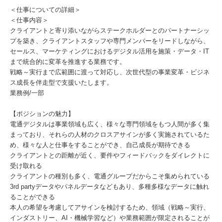
＜仕事についての詳細＞
＜仕事内容＞
クライアントと寄り添いながらステークホルダーとのパートナーシッ
プを築き、クライアントスタッフや専門メンバーをリードしながら、
セールス、マーケティングにおけるデジタル活用を施策・データ・IT
まで統合的に変革を推進する業務です。
戦略～実行まで広範囲に渡って対応し、次世代型の事業変革・ビジネ
ス成長を伴走型で支援いたします。
業務例/一部
【ポジションの魅力】
電通デジタルは事業領域も広く、様々な専門領域をもつ人間が多く集
まっており、それらの人材のクロスアサインが多く実施されているた
め、様々な人と仕事をすることができ、自己成長が期待できる
クライアントとの距離が近く、要件やフィードバックをダイレクトに
受け取れる
クライアントの種別も多く、電通グループだからこそ集められている
3rd partyデータやパネルデータなどもあり、多種多様なデータに触れ
ることができる
本人の希望を考慮してアサインを検討するため、領域（戦略～実行、
インダストリー、AI・機械学習など）や業務範囲が限定されることが