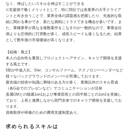
なく、伸ばしたいスキルを伸ばすことができる
※支援側で働くメリットとして、特に同社では各業界の大手クライア
ントと向き合うことで、業界全体の課題感を把握したり、先進的な取
組に関わる事ができ、新たな挑戦にトライできる機会が多いです。ま
た、業種業界が異なる複数案件をこなすのが一般的なので、事業会社
側よりも圧倒的に打席数が多く、成長スピードも速くなるため、結果
として数年後の市場価値が高くなります。
【組織・風土】
本人の志向性を重視しプロジェクトへアサイン、キャリア開発を支援
する風土です。
5割が中途入社。SIer、コンサルファーム、テクノロジーベンダーなど
様々なバックグラウンドのメンバーが所属しております。
最先端の技術や知識に興味のある方が多く、業務以外のスキル育成
（各G会でのプレゼンなど）でコミュニケーションが活発
直属GMとの隔週1on1および事業部長との四半期ごとの1on1を実施し
ており、上長と連携しながら部門全体でのキャリア開発を支援してお
ります。
資格取得や研修のための費用支援制度あり。
求められるスキルは