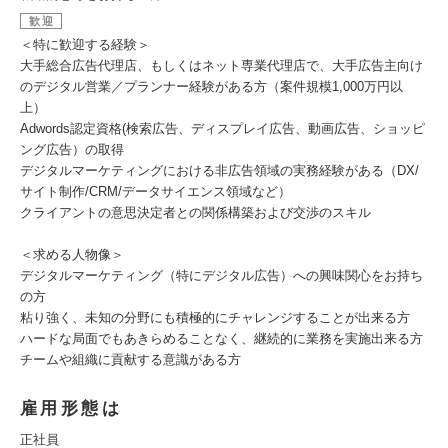
歓迎
＜特に歓迎する経験＞
大手総合広告代理店、もしくはネット専業代理店で、大手広告主向け
のデジタル営業／プランナー経験がある方（案件規模1,000万円以
上）
Adwords認定資格(検索広告、ディスプレイ広告、動画広告、ショッピ
ング広告）の取得
デジタルマーケティングにおける非広告領域の実務経験がある（DX/
サイト制作/CRM/データサイエンス領域など）
クライアントの意思決定者との関係構築および交渉のスキル
＜求める人物像＞
デジタルマーケティング（特にデジタル広告）への興味関心をお持ち
の方
粘り強く、未知の分野にも積極的にチャレンジすることが出来る方
ハードな局面でもあきらめることなく、継続的に業務を実施出来る方
チームや組織に貢献する意識がある方
雇用形態は
正社員