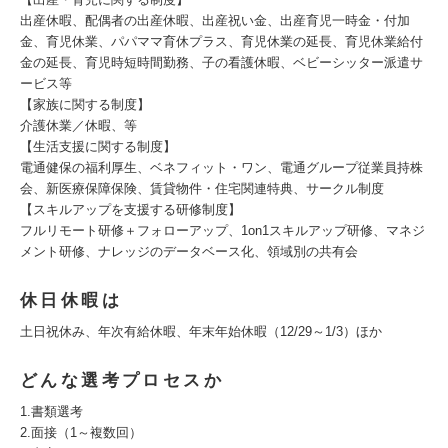
出産休暇、配偶者の出産休暇、出産祝い金、出産育児一時金・付加
金、育児休業、パパママ育休プラス、育児休業の延長、育児休業給付
金の延長、育児時短時間勤務、子の看護休暇、ベビーシッター派遣サ
ービス等
【家族に関する制度】
介護休業／休暇、等
【生活支援に関する制度】
電通健保の福利厚生、ベネフィット・ワン、電通グループ従業員持株
会、新医療保障保険、賃貸物件・住宅関連特典、サークル制度
【スキルアップを支援する研修制度】
フルリモート研修＋フォローアップ、1on1スキルアップ研修、マネジ
メント研修、ナレッジのデータベース化、領域別の共有会
休日休暇は
土日祝休み、年次有給休暇、年末年始休暇（12/29～1/3）ほか
どんな選考プロセスか
1.書類選考
2.面接（1～複数回）