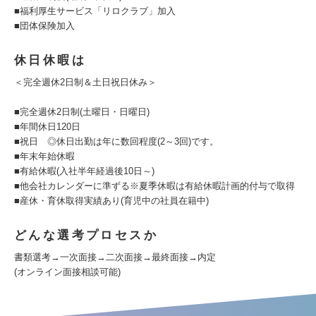
■福利厚生サービス「リロクラブ」加入
■団体保険加入
休日休暇は
＜完全週休2日制＆土日祝日休み＞
■完全週休2日制(土曜日・日曜日)
■年間休日120日
■祝日 ◎休日出勤は年に数回程度(2～3回)です。
■年末年始休暇
■有給休暇(入社半年経過後10日～)
■他会社カレンダーに準ずる※夏季休暇は有給休暇計画的付与で取得
■産休・育休取得実績あり(育児中の社員在籍中)
どんな選考プロセスか
書類選考→一次面接→二次面接→最終面接→内定
(オンライン面接相談可能)