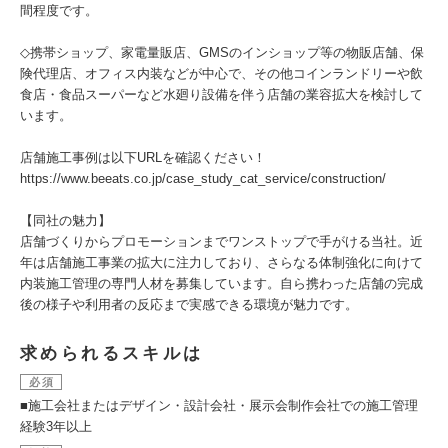
間程度です。
◇携帯ショップ、家電量販店、GMSのインショップ等の物販店舗、保
険代理店、オフィス内装などが中心で、その他コインランドリーや飲
食店・食品スーパーなど水廻り設備を伴う店舗の業容拡大を検討して
います。
店舗施工事例は以下URLを確認ください！
https://www.beeats.co.jp/case_study_cat_service/construction/
【同社の魅力】
店舗づくりからプロモーションまでワンストップで手がける当社。近
年は店舗施工事業の拡大に注力しており、さらなる体制強化に向けて
内装施工管理の専門人材を募集しています。自ら携わった店舗の完成
後の様子や利用者の反応まで実感できる環境が魅力です。
求められるスキルは
必須
■施工会社またはデザイン・設計会社・展示会制作会社での施工管理
経験3年以上