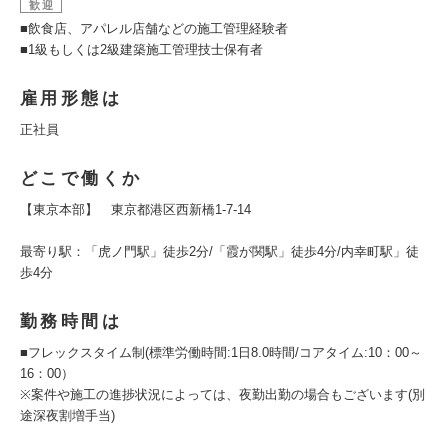
歓迎
■飲食店、アパレル店舗などの施工管理経験者
■1級もしくは2級建築施工管理技士保有者
雇用形態は
正社員
どこで働くか
【東京本部】 東京都港区西新橋1-7-14
最寄り駅：「虎ノ門駅」徒歩2分/「霞が関駅」徒歩4分/内幸町駅」徒
歩4分
勤務時間は
■フレックスタイム制(標準労働時間:1日8.0時間/コアタイム:10：00～
16：00）
※案件や施工の進捗状況によっては、夜勤出勤の場合もございます(別
途深夜割増手当)