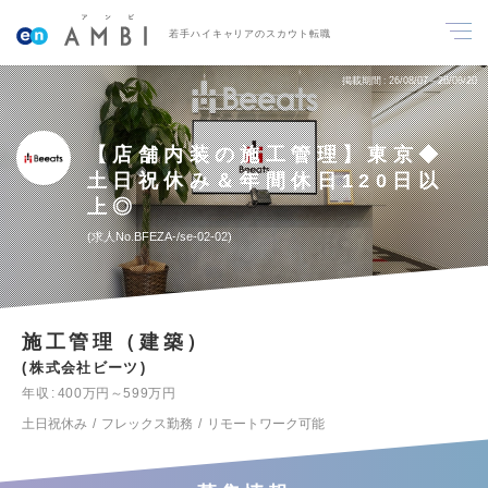
若手ハイキャリアのスカウト転職
掲載期間
26/08/07～26/08/20
【店舗内装の施工管理】東京◆
土日祝休み＆年間休日120日以
上◎
求人No.BFEZA-/se-02-02
施工管理（建築）
株式会社ビーツ
年収
400万円～599万円
土日祝休み
フレックス勤務
リモートワーク可能