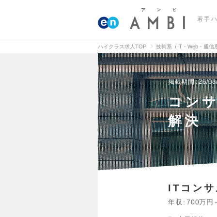
若手
ハイクラス求人TOP
技術系（IT・Web・通
掲載期間
26/08
コンサ
解決
ITコン
年収
700万円