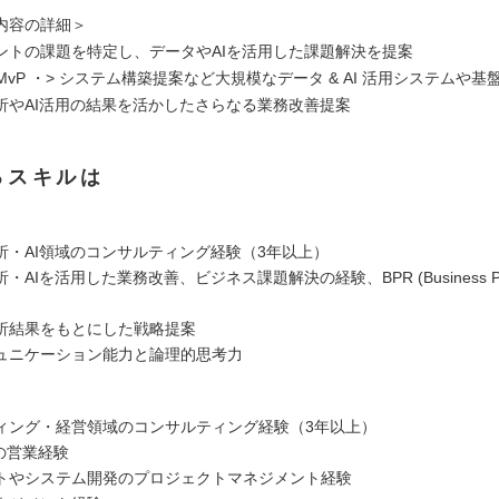
内容の詳細＞
ントの課題を特定し、データやAIを活用した課題解決を提案
> MvP ・> システム構築提案など大規模なデータ & AI 活用システムや
析やAI活用の結果を活かしたさらなる業務改善提案
るスキルは
析・AI領域のコンサルティング経験（3年以上）
AIを活用した業務改善、ビジネス課題解決の経験、BPR (Business Proc
析結果をもとにした戦略提案
ュニケーション能力と論理的思考力
ィング・経営領域のコンサルティング経験（3年以上）
の営業経験
トやシステム開発のプロジェクトマネジメント経験