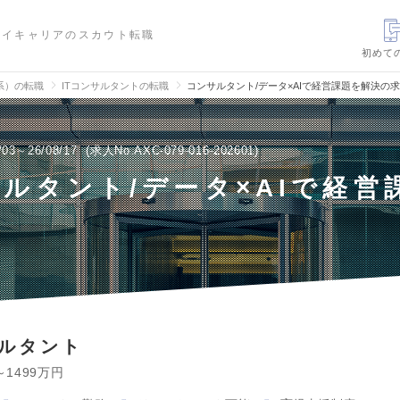
ハイキャリアのスカウト転職
初めて
信系）の転職
ITコンサルタントの転職
コンサルタント/データ×AIで経営課題を解決の
/03～26/08/17
求人No.AXC-079-016-202601
ルタント/データ×AIで経営
サルタント
～1499万円