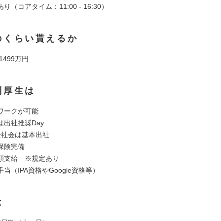
（コアタイム：11:00 - 16:30）
のくらい貰えるか
 1499万円
利厚生は
ワークが可能
は出社推奨Day
全社会は基本出社
保険完備
額支給 ※規定あり
当（IPA資格やGoogle資格等）
は