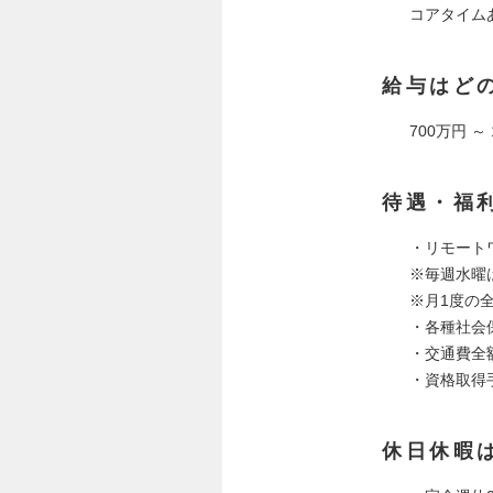
コアタイムあり
給与はど
700万円 ～
待遇・福
・リモート
※毎週水曜
※月1度の
・各種社会
・交通費全
・資格取得手
休日休暇