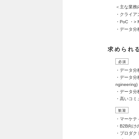
＜主な業務
・クライア
・PoC ・
・データ分
求められ
必須
・データ分
・データ分析・
ngineering)
・データ分
・高いコミ
歓迎
・マーケテ
・B2B向け
・プロダク