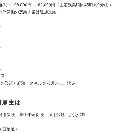
/月：109,000円～162,000円（固定残業時間45時間0分/月）
間外労働の残業手当は追加支給
＞
＞
＞
２回
社の業績と経験・スキルを考慮の上、決定
利厚生は
健康保険、厚生年金保険、雇用保険、労災保険
制度補足＞