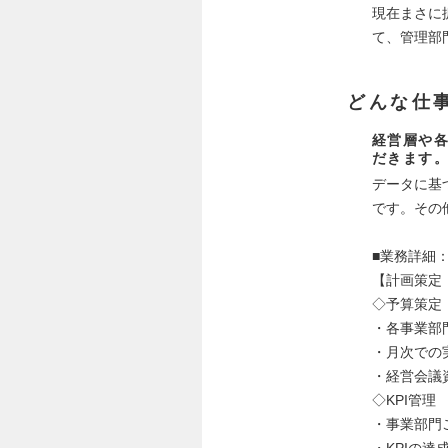
現在まさに
て、管理部
どんな仕
経営層や
だきます
データに基
です。その
■業務詳細
【計画策定
◇予算策定
・各事業部
・月次での
・経営会議
◇KPI管理
・事業部門
・KPIの