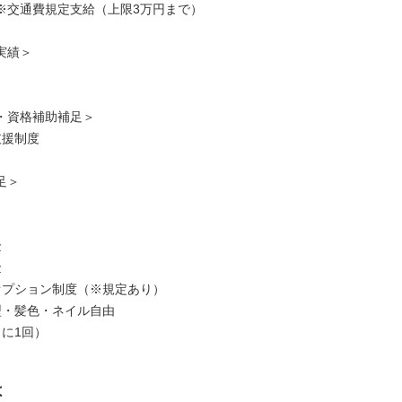
※交通費規定支給（上限3万円まで）
実績＞
・資格補助補足＞
支援制度
足＞
金
金
オプション制度（※規定あり）
型・髪色・ネイル自由
月に1回）
は