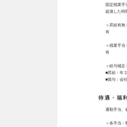
固定残業手当
超過した時
＜昇給有無
有
＜残業手当
有
＜給与補足
■昇給：年
■賞与：会
待遇・福
通勤手当、
＜各手当・