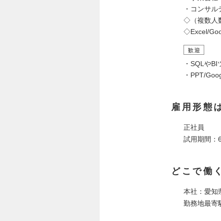
・コンサル
◇（複数人
◇Excel/
歓迎
・SQLやBI
・PPT/Go
雇用形態
正社員
試用期間：
どこで働
本社：愛知県
勤務地最寄