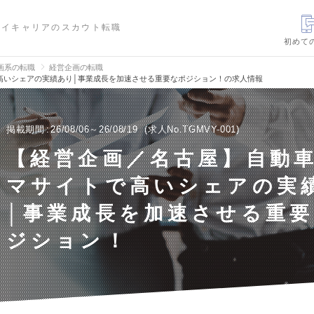
ハイキャリアのスカウト転職
初めて
画系の転職
経営企画の転職
高いシェアの実績あり│事業成長を加速させる重要なポジション！の求人情報
掲載期間
26/08/06～26/08/19
求人No.TGMVY-001
【経営企画／名古屋】自動
マサイトで高いシェアの実
│事業成長を加速させる重
ジション！