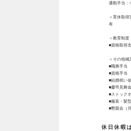
通勤手当：
＜育休取得
有
＜教育制度
■資格取得
＜その他補
■職務手当
■資格手当
■結婚祝い
■慶弔見舞
■ストック
■服装・髪
■懇親会（
休日休暇