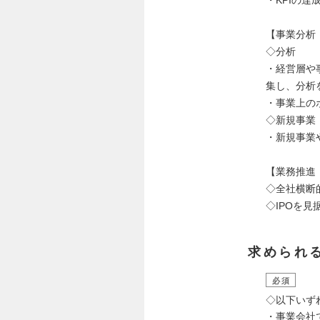
【事業分析
◇分析
・経営層や
集し、分析
・事業上の
◇新規事業
・新規事業
【業務推進
◇全社横断
◇IPOを
求められ
必須
◇以下いず
・事業会社