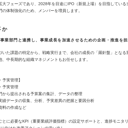
拡大フェーズであり、2028年を目途にIPO（新規上場）を目指している
門の体制強化のため、メンバーを増員します。
事か
各事業部門と連携し、事業成長を加速させるための企画・推進を担
。
づいた課題の特定から、戦略実行まで、会社の成長の「羅針盤」となる
他、中長期的な組織マネジメントもお任せします。
：
・予実管理】
・予実管理
門から提出される予算案の集計、データの整理
実績データの収集、分析、予実差異の把握と要因分析
資料の作成など
ごとに必要なKPI（重要業績評価指標）の設定サポートと、進捗モニタ
達成に向けた改善アクションの洗い出し