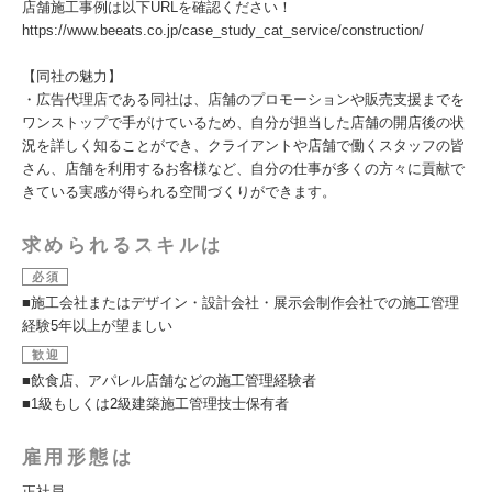
店舗施工事例は以下URLを確認ください！
https://www.beeats.co.jp/case_study_cat_service/construction/
【同社の魅力】
・広告代理店である同社は、店舗のプロモーションや販売支援までを
ワンストップで手がけているため、自分が担当した店舗の開店後の状
況を詳しく知ることができ、クライアントや店舗で働くスタッフの皆
さん、店舗を利用するお客様など、自分の仕事が多くの方々に貢献で
きている実感が得られる空間づくりができます。
求められるスキルは
必須
■施工会社またはデザイン・設計会社・展示会制作会社での施工管理
経験5年以上が望ましい
歓迎
■飲食店、アパレル店舗などの施工管理経験者
■1級もしくは2級建築施工管理技士保有者
雇用形態は
正社員