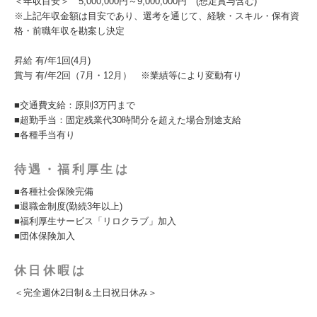
＜年収目安＞ 5,000,000円～9,000,000円 (想定賞与含む)
※上記年収金額は目安であり、選考を通じて、経験・スキル・保有資
格・前職年収を勘案し決定
昇給 有/年1回(4月)
賞与 有/年2回（7月・12月） ※業績等により変動有り
■交通費支給：原則3万円まで
■超勤手当：固定残業代30時間分を超えた場合別途支給
■各種手当有り
待遇・福利厚生は
■各種社会保険完備
■退職金制度(勤続3年以上)
■福利厚生サービス「リロクラブ」加入
■団体保険加入
休日休暇は
＜完全週休2日制＆土日祝日休み＞