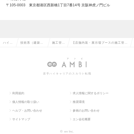
〒105-0003 東京都港区西新橋1丁目7番14号 京阪神虎ノ門ビル
ハイク
技術系（建築・
施工管理
【店舗内装・展示場ブースの施工管
ラス求
設備・土木・プ
（建築）
理】大阪◆～900万円土日祝休み＆年
人TOP
ラント）の転職
の転職
間休日120日以上◎の求人情報
若手ハイキャリアのスカウト転職
利用規約
求人情報に関するポリシー
個人情報の取り扱い
推奨環境
ヘルプ・お問い合わせ
参画のお問い合わせ
サイトマップ
エン会社概要
©
en Inc.