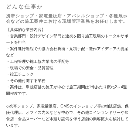
どんな仕事か
携帯ショップ・家電量販店・アパレルショップ・各種展示
会などの施工案件における現場管理業務をお任せします。
【具体的な業務内容】
・営業部門・設計デザイン部門と連携を図り施工現場のトータルサポ
ートを担当
・案件進行過程での協力会社折衝・見積手配・造作アイディアの提案
など
・工程管理や施工協力業者の手配等
・現場での安全・品質管理
・竣工チェック
・その他付随する業務
・案件は、単独店舗の施工が中心で施工期間は1件あたり概ね2～4週
間程度です。
◇携帯ショップ、家電量販店、GMSのインショップ等の物販店舗、保
険代理店、オフィス内装などが中心で、その他コインランドリーや飲
食店・食品スーパーなど水廻り設備を伴う店舗の業容拡大を検討して
います。