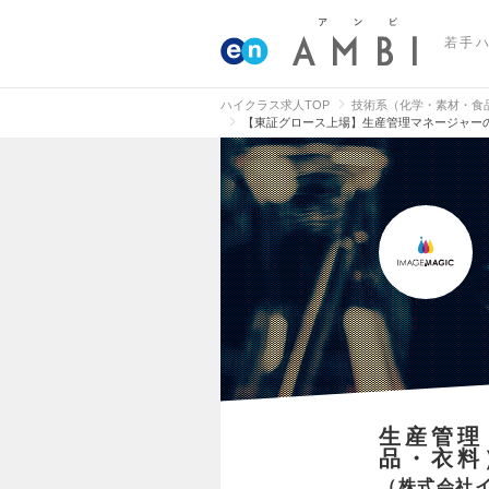
若手
ハイクラス求人TOP
技術系（化学・素材・食
【東証グロース上場】生産管理マネージャー
生産管理
品・衣料
株式会社