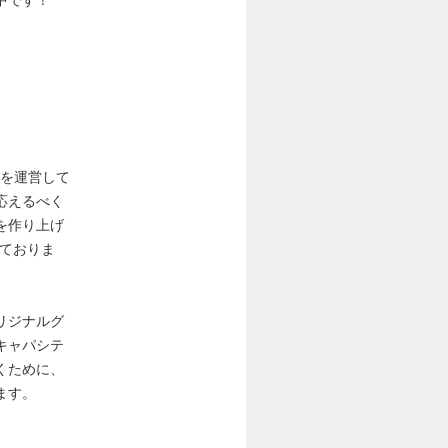
』を運営して
応えるべく
を作り上げ
ておりま
リジナルグ
キャパシテ
くために、
ます。
。