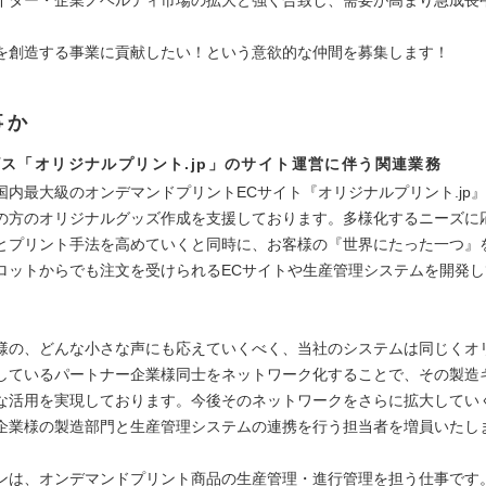
を創造する事業に貢献したい！という意欲的な仲間を募集します！
事か
ス「オリジナルプリント.jp」のサイト運営に伴う関連業務
国内最大級のオンデマンドプリントECサイト『オリジナルプリント.jp
の方のオリジナルグッズ作成を支援しております。多様化するニーズに
とプリント手法を高めていくと同時に、お客様の『世界にたった一つ』
ロットからでも注文を受けられるECサイトや生産管理システムを開発し
様の、どんな小さな声にも応えていくべく、当社のシステムは同じくオ
しているパートナー企業様同士をネットワーク化することで、その製造
な活用を実現しております。今後そのネットワークをさらに拡大してい
企業様の製造部門と生産管理システムの連携を行う担当者を増員いたし
ンは、オンデマンドプリント商品の生産管理・進行管理を担う仕事です