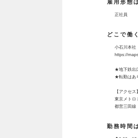
雇用形態
正社員
どこで働
小石川本社：
https://ma
★地下鉄出
★転勤はあ
【アクセス
東京メトロ
都営三田線
勤務時間