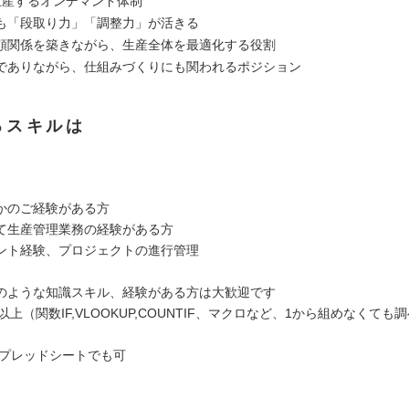
生産するオンデマンド体制
も「段取り力」「調整力」が活きる
頼関係を築きながら、生産全体を最適化する役割
でありながら、仕組みづくりにも関われるポジション
るスキルは
かのご経験がある方
て生産管理業務の経験がある方
ント経験、プロジェクトの進行管理
のような知識スキル、経験がある方は大歓迎です
級以上（関数IF,VLOOKUP,COUNTIF、マクロなど、1から組めなくても
eスプレッドシートでも可