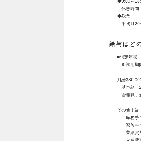
◆9:00～1
休憩時間：
◆残業
平均月20
給与はど
■想定年収 5
※試用期間
月給380,0
基本給 24
管理職手当 
その他手当
職務手当（
家族手当（
業績賞与（
交通費支