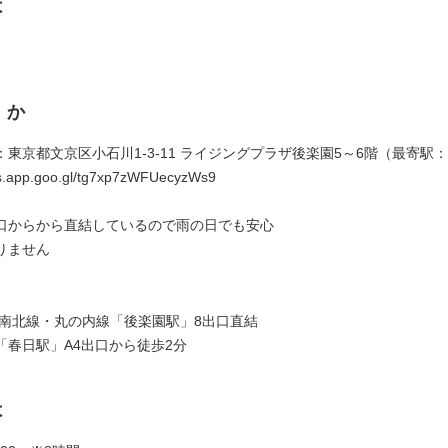
は
くか
東京都文京区小石川1-3-11 ライジングプラザ後楽園5～6階（最寄駅
ps.app.goo.gl/tg7xp7zWFUecyzWs9
口からから直結しているので雨の日でも安心
りません
】
 南北線・丸の内線「後楽園駅」8出口直結
「春日駅」A4出口から徒歩2分
は