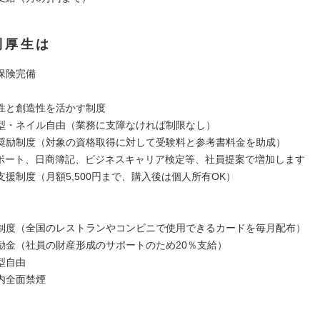
利厚生は
保険完備
性と創造性を活かす制度
型・ネイル自由（業務に支障なければ制限なし）
奨励制度（対象の資格取得に対して受験料と参考書料金を助成）
ポート、日商簿記、ビジネスキャリア検定等、社員提案で増加します
支援制度（月額5,500円まで、購入後は個人所有OK）
制度（全国のレストランやコンビニで使用できるカードを毎月配布）
励金（社員の財産形成のサポートのため20％支給）
型自由
内全面禁煙