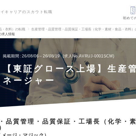
ハイキャリアのスカウト転職
初めて
品・衣料）の転職
生産管理・品質管理・品質保証・工場長（化学・素材・食品・衣料）
の求人情報
掲載期間
26/08/06～26/08/19
求人No.AVRUJ-0001SCM
【東証グロース上場】生産
ネージャー
・品質管理・品質保証・工場長（化学・
）
イメージ・マジック