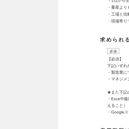
・1点から
・量産より
・工場と信
・現場寄り
求められ
必須
【必須】
下記いずれ
・製造業に
・マネジメ
★また下記
・Exce中
えること）
・Googl