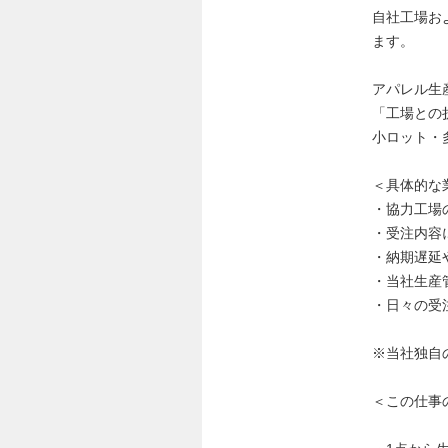
自社工場お
ます。
アパレル生
「工場との
小ロット・
＜具体的な
・協力工場
・受注内容
・納期遅延
・当社生産
・日々の受
※当社独自
＜この仕事