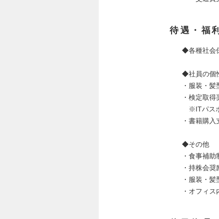
待遇・福
◆各種社会
◆社員の個
・服装・髪
・検定取得
※ITパス
・書籍購入
◆その他
・食事補助
・持株会奨
・服装・髪
・オフィス