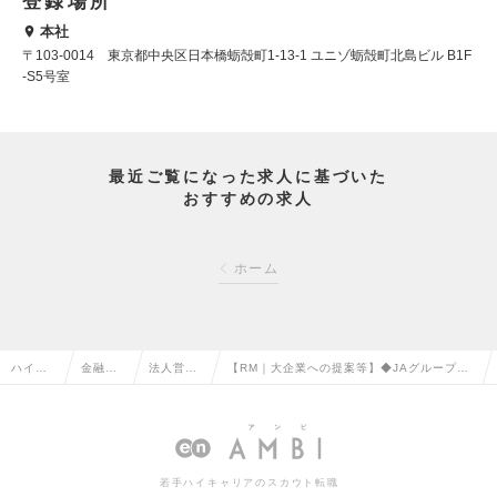
登録場所
本社
〒103-0014 東京都中央区日本橋蛎殻町1-13-1 ユニゾ蛎殻町北島ビル B1F
-S5号室
最近ご覧になった求人に基づいた
おすすめの求人
ホーム
ハイク
金融系
法人営業
【RM｜大企業への提案等】◆JAグループ／
ラス求
専門職
（金融）
国内有数の機関投資家◆フレックス制度／在
人TOP
の転職
の転職
宅勤務可能の求人情報
若手ハイキャリアのスカウト転職