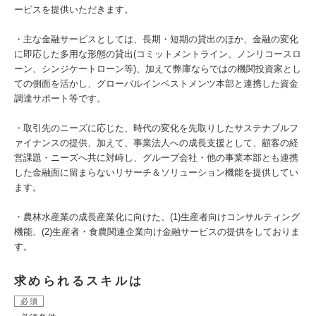
ービスを提供いただきます。
・主な金融サービスとしては、長期・短期の貸出のほか、金融の変化
に即応した多用な形態の貸出(コミットメントライン、ノンリコースロ
ーン、シンジケートローン等)、加えて弊庫ならではの機関投資家とし
ての側面を活かし、グローバルインベストメンツ本部と連携した資金
調達サポート等です。
・取引先のニーズに応じた、時代の変化を先取りしたサステナブルフ
ァイナンスの提供、加えて、事業法人への成長支援として、顧客の経
営課題・ニーズへ共に対峙し、グループ会社・他の事業本部とも連携
した金融面に留まらないリサーチ＆ソリューション機能を提供してい
ます。
・農林水産業の成長産業化に向けた、(1)生産者向けコンサルティング
機能、(2)生産者・食農関連企業向け金融サービスの提供をしておりま
す。
求められるスキルは
必須