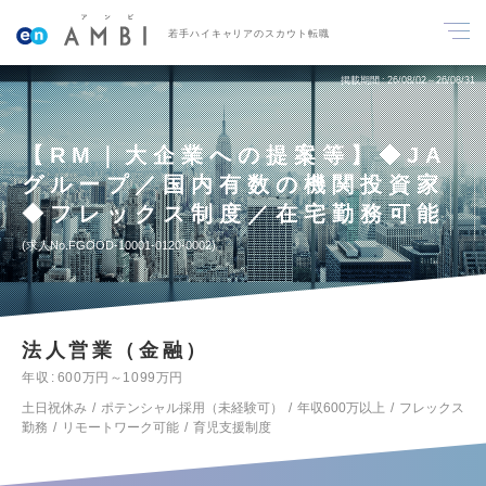
若手ハイキャリアのスカウト転職
掲載期間
26/08/02～26/08/31
【RM｜大企業への提案等】◆JA
グループ／国内有数の機関投資家
◆フレックス制度／在宅勤務可能
求人No.FGOOD-10001-0120-0002
法人営業（金融）
年収
600万円～1099万円
土日祝休み
ポテンシャル採用（未経験可）
年収600万以上
フレックス
勤務
リモートワーク可能
育児支援制度