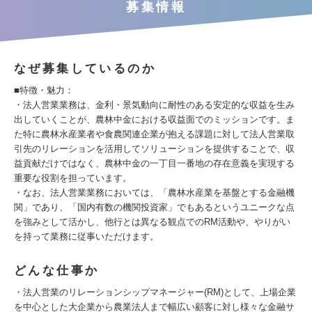
募集情報
なぜ募集しているのか
■特徴・魅力：
・法人営業業務は、金利・景気動向に耐性のある安定的な収益を生み
出していくことが、農林中金における収益面でのミッションです。ま
た特に農林水産業者や食農関連企業が抱える課題に対して法人営業取
引先のリレーションを活用してソリューションを提供することで、収
益貢献だけではなく、農林中金の一丁目一番地の存在意義を実現する
重要な役割を担っています。
・なお、法人営業業務においては、「農林水産業を基盤とする金融機
関」であり、「国内有数の機関投資家」でもあるというユニークな点
を強みとして活かし、他行とは異なる観点でのRM活動や、やりがい
を持って業務に従事いただけます。
どんな仕事か
・法人営業のリレーションシップマネージャー(RM)として、上場企業
を中心とした大企業から農業法人まで幅広い顧客に対し様々な金融サ