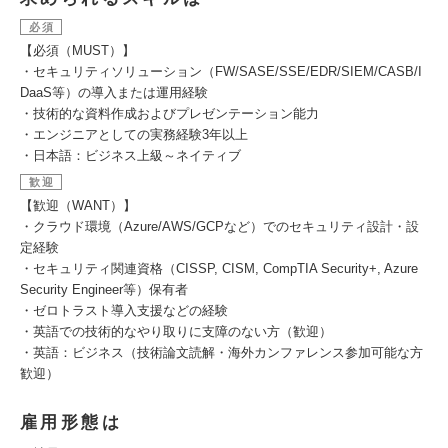
必須
【必須（MUST）】
・セキュリティソリューション（FW/SASE/SSE/EDR/SIEM/CASB/I
DaaS等）の導入または運用経験
・技術的な資料作成およびプレゼンテーション能力
・エンジニアとしての実務経験3年以上
・日本語：ビジネス上級～ネイティブ
歓迎
【歓迎（WANT）】
・クラウド環境（Azure/AWS/GCPなど）でのセキュリティ設計・設
定経験
・セキュリティ関連資格（CISSP, CISM, CompTIA Security+, Azure
Security Engineer等）保有者
・ゼロトラスト導入支援などの経験
・英語での技術的なやり取りに支障のない方（歓迎）
・英語：ビジネス（技術論文読解・海外カンファレンス参加可能な方
歓迎）
雇用形態は