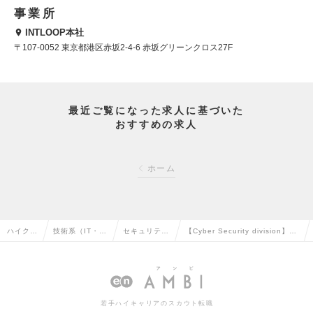
事業所
INTLOOP本社
〒107-0052 東京都港区赤坂2-4-6 赤坂グリーンクロス27F
最近ご覧になった求人に基づいた
おすすめの求人
ホーム
ハイクラ
技術系（IT・W
セキュリティ
【Cyber Security division】サ
ス求人T
eb・通信系）
エンジニアの
イバーセキュリティエンジニア
OP
の転職
転職
の求人情報
若手ハイキャリアのスカウト転職