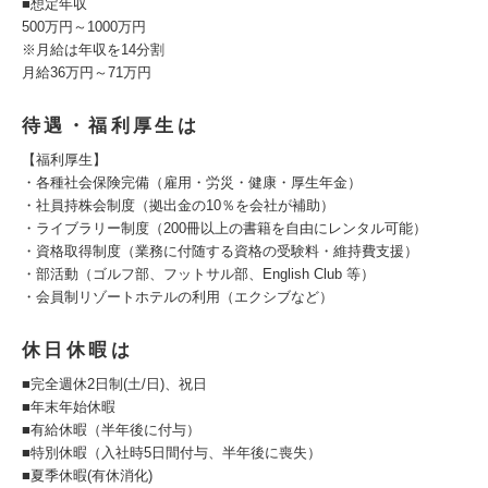
■想定年収
500万円～1000万円
※月給は年収を14分割
月給36万円～71万円
待遇・福利厚生は
【福利厚生】
・各種社会保険完備（雇用・労災・健康・厚生年金）
・社員持株会制度（拠出金の10％を会社が補助）
・ライブラリー制度（200冊以上の書籍を自由にレンタル可能）
・資格取得制度（業務に付随する資格の受験料・維持費支援）
・部活動（ゴルフ部、フットサル部、English Club 等）
・会員制リゾートホテルの利用（エクシブなど）
休日休暇は
■完全週休2日制(土/日)、祝日
■年末年始休暇
■有給休暇（半年後に付与）
■特別休暇（入社時5日間付与、半年後に喪失）
■夏季休暇(有休消化)