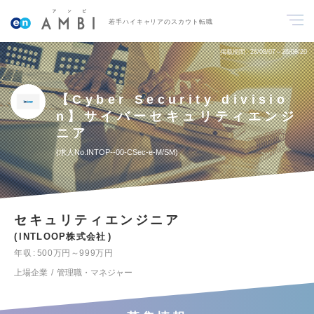
若手ハイキャリアのスカウト転職
掲載期間
26/08/07～26/08/20
【Cyber Security divisio
n】サイバーセキュリティエンジ
ニア
求人No.INTOP--00-CSec-e-M/SM
セキュリティエンジニア
INTLOOP株式会社
年収
500万円～999万円
上場企業
管理職・マネジャー