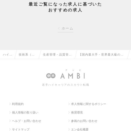
最近ご覧になった求人に基づいた
おすすめの求人
ホーム
ハイク
技術系（電
生産管理・品質管
【国内最大手・世界最大級のエ
ラス求
気・電子・
理・品質保証・工場
ネルギー会社】需給オペレーシ
人TO
半導体）の
長（電気・電子）の
ョン部での需給運用業務の求人
P
転職
転職
情報
若手ハイキャリアのスカウト転職
利用規約
求人情報に関するポリシー
個人情報の取り扱い
推奨環境
ヘルプ・お問い合わせ
参画のお問い合わせ
サイトマップ
エン会社概要