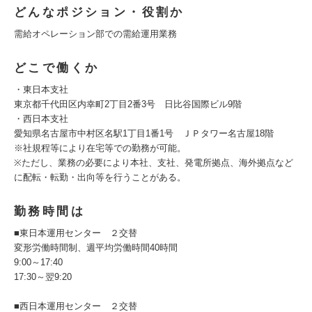
どんなポジション・役割か
需給オペレーション部での需給運用業務
どこで働くか
・東日本支社
東京都千代田区内幸町2丁目2番3号 日比谷国際ビル9階
・西日本支社
愛知県名古屋市中村区名駅1丁目1番1号 ＪＰタワー名古屋18階
※社規程等により在宅等での勤務が可能。
※ただし、業務の必要により本社、支社、発電所拠点、海外拠点など
に配転・転勤・出向等を行うことがある。
勤務時間は
■東日本運用センター ２交替
変形労働時間制、週平均労働時間40時間
9:00～17:40
17:30～翌9:20
■西日本運用センター ２交替