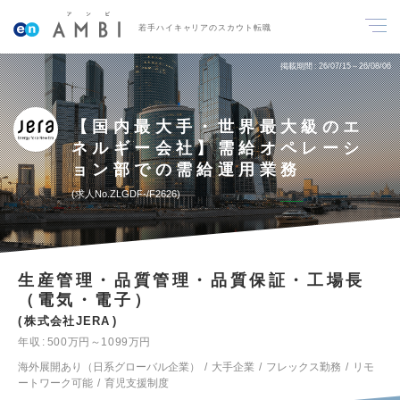
若手ハイキャリアのスカウト転職
掲載期間
26/07/15～26/08/06
【国内最大手・世界最大級のエ
ネルギー会社】需給オペレーシ
ョン部での需給運用業務
求人No.ZLGDF-/F2626
生産管理・品質管理・品質保証・工場長
（電気・電子）
株式会社JERA
年収
500万円～1099万円
海外展開あり（日系グローバル企業）
大手企業
フレックス勤務
リモ
ートワーク可能
育児支援制度